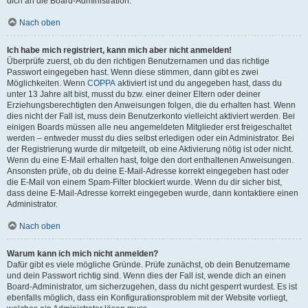
dich an die Board-Administration.
Nach oben
Ich habe mich registriert, kann mich aber nicht anmelden!
Überprüfe zuerst, ob du den richtigen Benutzernamen und das richtige
Passwort eingegeben hast. Wenn diese stimmen, dann gibt es zwei
Möglichkeiten. Wenn
COPPA
aktiviert ist und du angegeben hast, dass du
unter 13 Jahre alt bist, musst du bzw. einer deiner Eltern oder deiner
Erziehungsberechtigten den Anweisungen folgen, die du erhalten hast. Wenn
dies nicht der Fall ist, muss dein Benutzerkonto vielleicht aktiviert werden. Bei
einigen Boards müssen alle neu angemeldeten Mitglieder erst freigeschaltet
werden – entweder musst du dies selbst erledigen oder ein Administrator. Bei
der Registrierung wurde dir mitgeteilt, ob eine Aktivierung nötig ist oder nicht.
Wenn du eine E-Mail erhalten hast, folge den dort enthaltenen Anweisungen.
Ansonsten prüfe, ob du deine E-Mail-Adresse korrekt eingegeben hast oder
die E-Mail von einem Spam-Filter blockiert wurde. Wenn du dir sicher bist,
dass deine E-Mail-Adresse korrekt eingegeben wurde, dann kontaktiere einen
Administrator.
Nach oben
Warum kann ich mich nicht anmelden?
Dafür gibt es viele mögliche Gründe. Prüfe zunächst, ob dein Benutzername
und dein Passwort richtig sind. Wenn dies der Fall ist, wende dich an einen
Board-Administrator, um sicherzugehen, dass du nicht gesperrt wurdest. Es ist
ebenfalls möglich, dass ein Konfigurationsproblem mit der Website vorliegt,