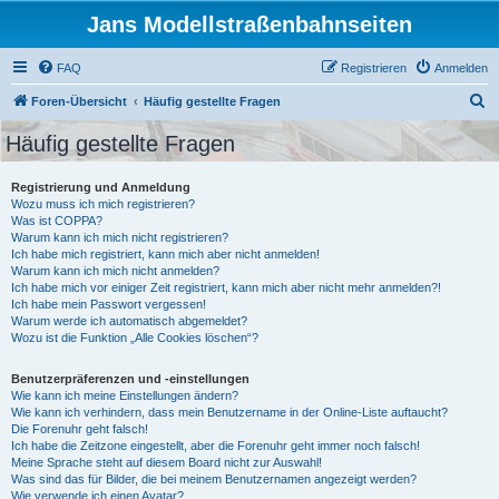
Jans Modellstraßenbahnseiten
FAQ
Registrieren
Anmelden
S
Foren-Übersicht
Häufig gestellte Fragen
u
Häufig gestellte Fragen
c
h
Registrierung und Anmeldung
Wozu muss ich mich registrieren?
e
Was ist COPPA?
Warum kann ich mich nicht registrieren?
Ich habe mich registriert, kann mich aber nicht anmelden!
Warum kann ich mich nicht anmelden?
Ich habe mich vor einiger Zeit registriert, kann mich aber nicht mehr anmelden?!
Ich habe mein Passwort vergessen!
Warum werde ich automatisch abgemeldet?
Wozu ist die Funktion „Alle Cookies löschen“?
Benutzerpräferenzen und -einstellungen
Wie kann ich meine Einstellungen ändern?
Wie kann ich verhindern, dass mein Benutzername in der Online-Liste auftaucht?
Die Forenuhr geht falsch!
Ich habe die Zeitzone eingestellt, aber die Forenuhr geht immer noch falsch!
Meine Sprache steht auf diesem Board nicht zur Auswahl!
Was sind das für Bilder, die bei meinem Benutzernamen angezeigt werden?
Wie verwende ich einen Avatar?