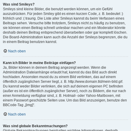
Was sind Smileys?
Smileys sind kleine Bilder, die benutzt werden können, um ein Gefühl
auszudrücken. Für jeden Smiley gibt es einen kurzen Code, z. B. bedeutet :)
fröhlich und :( traurig. Die Liste aller Smileys kannst du beim Verfassen eines
Beitrags sehen. Versuche bitte trotzdem, Smileys nicht zu häufig zu benutzen,
sie können einen Beitrag schnell unlesbar machen und ein Moderator könnte
deshalb deinen Beitrag entsprechend überarbeiten oder gar komplett löschen.
Die Board-Administration kann auch die Anzahl der Smileys begrenzen, die du
in einem Beitrag benutzen kannst.
Nach oben
Kann ich Bilder in meine Beiträge einfügen?
Ja, Bilder können in deinem Beitrag angezeigt werden. Wenn die
Administration Dateianhänge erlaubt hat, kannst du das Bild auch direkt
hochladen. Ansonsten musst du zu einem Bild verlinken, das auf einem
öffentlich zugänglichen Server liegt, z. B. http://www.domain.tld/mein-bild.gif.
Du kannst weder Bilder verlinken, die sich auf deinem eigenen PC befinden
(außer es ist ein öffentlich zugänglicher Server), noch zu Bildern, die nur nach
einer Anmeldung verfügbar sind, z. B. Hotmail- oder Yahoo-Mailboxen, mit
einem Passwort geschützte Seiten usw. Um das Bild anzuzeigen, benutze den
BBCode-Tag „[img]“.
Nach oben
Was sind globale Bekanntmachungen?
Globale Bekanntmachungen beinhalten wichtige Informationen, deshalb