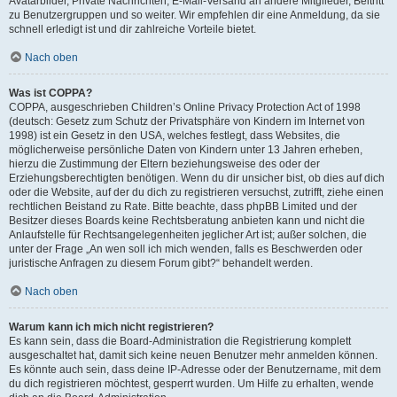
Avatarbilder, Private Nachrichten, E-Mail-Versand an andere Mitglieder, Beitritt
zu Benutzergruppen und so weiter. Wir empfehlen dir eine Anmeldung, da sie
schnell erledigt ist und dir zahlreiche Vorteile bietet.
Nach oben
Was ist COPPA?
COPPA, ausgeschrieben Children’s Online Privacy Protection Act of 1998
(deutsch: Gesetz zum Schutz der Privatsphäre von Kindern im Internet von
1998) ist ein Gesetz in den USA, welches festlegt, dass Websites, die
möglicherweise persönliche Daten von Kindern unter 13 Jahren erheben,
hierzu die Zustimmung der Eltern beziehungsweise des oder der
Erziehungsberechtigten benötigen. Wenn du dir unsicher bist, ob dies auf dich
oder die Website, auf der du dich zu registrieren versuchst, zutrifft, ziehe einen
rechtlichen Beistand zu Rate. Bitte beachte, dass phpBB Limited und der
Besitzer dieses Boards keine Rechtsberatung anbieten kann und nicht die
Anlaufstelle für Rechtsangelegenheiten jeglicher Art ist; außer solchen, die
unter der Frage „An wen soll ich mich wenden, falls es Beschwerden oder
juristische Anfragen zu diesem Forum gibt?“ behandelt werden.
Nach oben
Warum kann ich mich nicht registrieren?
Es kann sein, dass die Board-Administration die Registrierung komplett
ausgeschaltet hat, damit sich keine neuen Benutzer mehr anmelden können.
Es könnte auch sein, dass deine IP-Adresse oder der Benutzername, mit dem
du dich registrieren möchtest, gesperrt wurden. Um Hilfe zu erhalten, wende