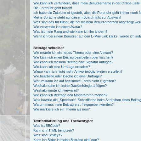
Wie kann ich verhindern, dass mein Benutzername in der Online-Liste 
Die Forenuhr geht falsch!
Ich habe die Zeitzone eingestellt, aber die Forenuhr geht immer noch f
Meine Sprache steht auf diesem Board nicht zur Auswahl!
Was sind das für Bilder, die bei meinem Benutzernamen angezeigt we
Wie verwende ich einen Avatar?
Was ist mein Rang und wie kann ich ihn ändern?
Wenn ich bei einem Benutzer auf den E-Mail-Link klicke, werde ich au
Beiträge schreiben
Wie erstelle ich ein neues Thema oder eine Antwort?
Wie kann ich einen Beitrag bearbeiten oder löschen?
Wie kann ich meinem Beitrag eine Signatur anfügen?
Wie kann ich eine Umfrage erstellen?
Wieso kann ich nicht mehr Antwortmöglichkeiten erstellen?
Wie bearbeite oder lösche ich eine Umfrage?
Warum kann ich auf bestimmte Foren nicht zugreifen?
Weshalb kann ich keine Dateianhänge anfügen?
Weshalb wurde ich verwarnt?
Wie kann ich Beiträge den Moderatoren melden?
Was bewirkt die „Speichern“-Schaltfläche beim Schreiben eines Beitra
Warum muss mein Beitrag erst freigegeben werden?
Wie markiere ich ein Thema als neu?
Textformatierung und Thementypen
Was ist BBCode?
Kann ich HTML benutzen?
Was sind Smileys?
Kann ich Bilder in meine Beiträge einfügen?