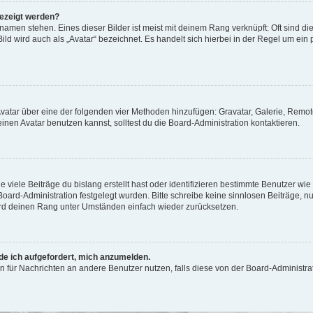
gezeigt werden?
amen stehen. Eines dieser Bilder ist meist mit deinem Rang verknüpft: Oft sind di
ld wird auch als „Avatar“ bezeichnet. Es handelt sich hierbei in der Regel um ein
 Avatar über eine der folgenden vier Methoden hinzufügen: Gravatar, Galerie, Rem
en Avatar benutzen kannst, solltest du die Board-Administration kontaktieren.
viele Beiträge du bislang erstellt hast oder identifizieren bestimmte Benutzer w
 Board-Administration festgelegt wurden. Bitte schreibe keine sinnlosen Beiträge
wird deinen Rang unter Umständen einfach wieder zurücksetzen.
rde ich aufgefordert, mich anzumelden.
ion für Nachrichten an andere Benutzer nutzen, falls diese von der Board-Administ