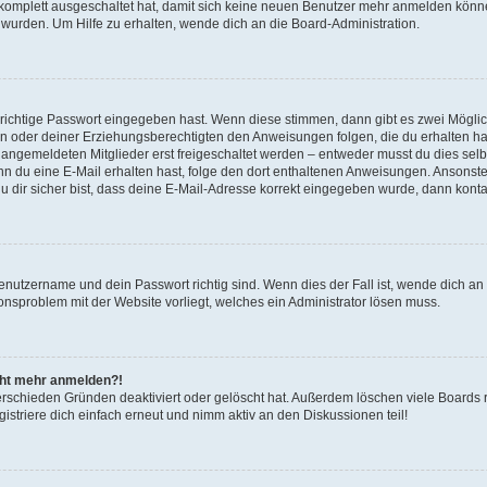
g komplett ausgeschaltet hat, damit sich keine neuen Benutzer mehr anmelden könn
 wurden. Um Hilfe zu erhalten, wende dich an die Board-Administration.
 richtige Passwort eingegeben hast. Wenn diese stimmen, dann gibt es zwei Mögl
tern oder deiner Erziehungsberechtigten den Anweisungen folgen, die du erhalten ha
u angemeldeten Mitglieder erst freigeschaltet werden – entweder musst du dies selbs
. Wenn du eine E-Mail erhalten hast, folge den dort enthaltenen Anweisungen. Ansons
 dir sicher bist, dass deine E-Mail-Adresse korrekt eingegeben wurde, dann kontak
Benutzername und dein Passwort richtig sind. Wenn dies der Fall ist, wende dich a
ionsproblem mit der Website vorliegt, welches ein Administrator lösen muss.
icht mehr anmelden?!
erschieden Gründen deaktiviert oder gelöscht hat. Außerdem löschen viele Boards r
triere dich einfach erneut und nimm aktiv an den Diskussionen teil!