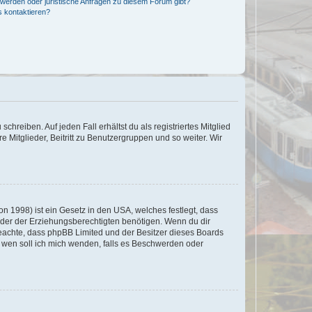
hwerden oder juristische Anfragen zu diesem Forum gibt?
s kontaktieren?
chreiben. Auf jeden Fall erhältst du als registriertes Mitglied
e Mitglieder, Beitritt zu Benutzergruppen und so weiter. Wir
n 1998) ist ein Gesetz in den USA, welches festlegt, dass
der der Erziehungsberechtigten benötigen. Wenn du dir
te beachte, dass phpBB Limited und der Besitzer dieses Boards
An wen soll ich mich wenden, falls es Beschwerden oder