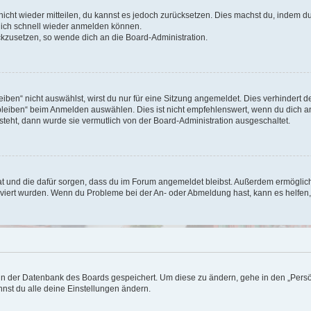
 nicht wieder mitteilen, du kannst es jedoch zurücksetzen. Dies machst du, indem 
 dich schnell wieder anmelden können.
ückzusetzen, so wende dich an die Board-Administration.
en“ nicht auswählst, wirst du nur für eine Sitzung angemeldet. Dies verhindert 
leiben“ beim Anmelden auswählen. Dies ist nicht empfehlenswert, wenn du dich an
 steht, dann wurde sie vermutlich von der Board-Administration ausgeschaltet.
 hat und die dafür sorgen, dass du im Forum angemeldet bleibst. Außerdem ermögli
tiviert wurden. Wenn du Probleme bei der An- oder Abmeldung hast, kann es helfen
n in der Datenbank des Boards gespeichert. Um diese zu ändern, gehe in den „Persö
nst du alle deine Einstellungen ändern.