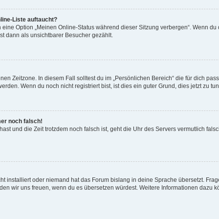
ine-Liste auftaucht?
n eine Option „Meinen Online-Status während dieser Sitzung verbergen“. Wenn du d
st dann als unsichtbarer Besucher gezählt.
en Zeitzone. In diesem Fall solltest du im „Persönlichen Bereich“ die für dich passe
den. Wenn du noch nicht registriert bist, ist dies ein guter Grund, dies jetzt zu tun
mer noch falsch!
t hast und die Zeit trotzdem noch falsch ist, geht die Uhr des Servers vermutlich fal
t installiert oder niemand hat das Forum bislang in deine Sprache übersetzt. Frag
, würden wir uns freuen, wenn du es übersetzen würdest. Weitere Informationen dazu