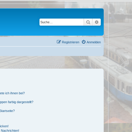
Suche
Erweiterte Suche
Registrieren
Anmelden
ete ich ihnen bei?
en farbig dargestellt?
tartseite?
icken!
 Nachrichten!