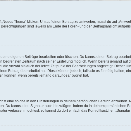
„Neues Thema“ klicken. Um auf einen Beitrag zu antworten, musst du auf „Antworte
e Berechtigungen sind jeweils am Ende der Foren- und der Beitragsansicht aufgeliste
r deine eigenen Beiträge bearbeiten oder löschen. Du kannst einen Beitrag bearbe
inen begrenzten Zeitraum nach seiner Erstellung möglich. Wenn bereits jemand auf de
 die Anzahl als auch der letzte Zeitpunkt der Bearbeitungen angezeigt. Dieser Hi
en Beitrag überarbeitet hat. Diese können jedoch, falls sie es für nötig halten, ei
hen können, wenn bereits jemand darauf geantwortet hat.
st eine solche in den Einstellungen in deinem persönlichen Bereich entwerfen. Na
eren. Du kannst eine Signatur auch hinzufügen, indem du in deinem persönlichen 
atur verfassen möchtest, so kannst du dort einfach das Kontrollkästchen „Signatu