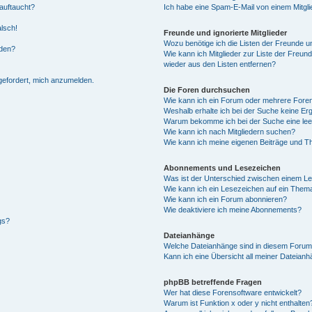
auftaucht?
Ich habe eine Spam-E-Mail von einem Mitgli
alsch!
Freunde und ignorierte Mitglieder
Wozu benötige ich die Listen der Freunde un
rden?
Wie kann ich Mitglieder zur Liste der Freund
wieder aus den Listen entfernen?
fgefordert, mich anzumelden.
Die Foren durchsuchen
Wie kann ich ein Forum oder mehrere For
Weshalb erhalte ich bei der Suche keine Er
Warum bekomme ich bei der Suche eine lee
Wie kann ich nach Mitgliedern suchen?
Wie kann ich meine eigenen Beiträge und T
Abonnements und Lesezeichen
Was ist der Unterschied zwischen einem L
Wie kann ich ein Lesezeichen auf ein Them
Wie kann ich ein Forum abonnieren?
Wie deaktiviere ich meine Abonnements?
gs?
Dateianhänge
Welche Dateianhänge sind in diesem Forum
Kann ich eine Übersicht all meiner Dateian
phpBB betreffende Fragen
Wer hat diese Forensoftware entwickelt?
Warum ist Funktion x oder y nicht enthalten