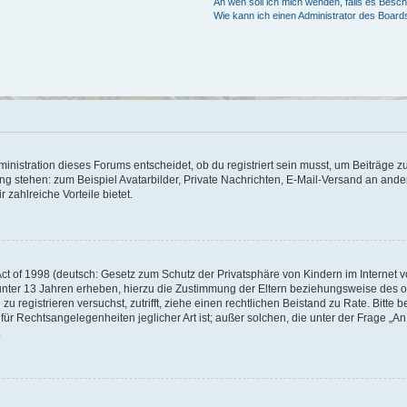
An wen soll ich mich wenden, falls es Besc
Wie kann ich einen Administrator des Board
istration dieses Forums entscheidet, ob du registriert sein musst, um Beiträge zu s
ung stehen: zum Beispiel Avatarbilder, Private Nachrichten, E-Mail-Versand an ander
 zahlreiche Vorteile bietet.
t of 1998 (deutsch: Gesetz zum Schutz der Privatsphäre von Kindern im Internet vo
unter 13 Jahren erheben, hierzu die Zustimmung der Eltern beziehungsweise des o
h zu registrieren versuchst, zutrifft, ziehe einen rechtlichen Beistand zu Rate. Bit
für Rechtsangelegenheiten jeglicher Art ist; außer solchen, die unter der Frage „
.