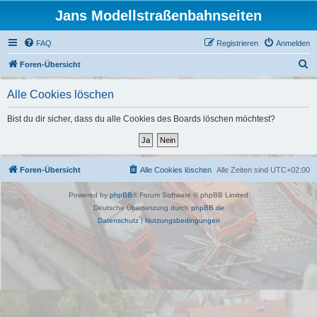
Jans Modellstraßenbahnseiten
FAQ
Registrieren
Anmelden
S
Foren-Übersicht
u
Alle Cookies löschen
c
h
Bist du dir sicher, dass du alle Cookies des Boards löschen möchtest?
e
Foren-Übersicht
Alle Cookies löschen
Alle Zeiten sind
UTC+02:00
Powered by
phpBB
® Forum Software © phpBB Limited
Deutsche Übersetzung durch
phpBB.de
Datenschutz
|
Nutzungsbedingungen