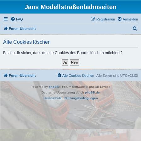
Jans Modellstraßenbahnseiten
FAQ
Registrieren
Anmelden
S
Foren-Übersicht
u
Alle Cookies löschen
c
h
Bist du dir sicher, dass du alle Cookies des Boards löschen möchtest?
e
Foren-Übersicht
Alle Cookies löschen
Alle Zeiten sind
UTC+02:00
Powered by
phpBB
® Forum Software © phpBB Limited
Deutsche Übersetzung durch
phpBB.de
Datenschutz
|
Nutzungsbedingungen