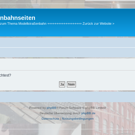
enbahnseiten
gen zum Thema Modellstraßenbahn +++++++++++++++++++ Zurück zur Website >
chtest?
Powered by
phpBB
® Forum Software © phpBB Limited
Deutsche Übersetzung durch
phpBB.de
Datenschutz
|
Nutzungsbedingungen