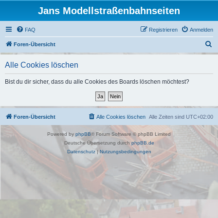
Jans Modellstraßenbahnseiten
FAQ
Registrieren
Anmelden
S
Foren-Übersicht
u
Alle Cookies löschen
c
h
Bist du dir sicher, dass du alle Cookies des Boards löschen möchtest?
e
Foren-Übersicht
Alle Cookies löschen
Alle Zeiten sind
UTC+02:00
Powered by
phpBB
® Forum Software © phpBB Limited
Deutsche Übersetzung durch
phpBB.de
Datenschutz
|
Nutzungsbedingungen