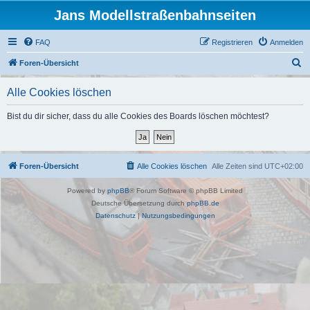
Jans Modellstraßenbahnseiten
FAQ
Registrieren
Anmelden
S
Foren-Übersicht
u
Alle Cookies löschen
c
h
Bist du dir sicher, dass du alle Cookies des Boards löschen möchtest?
e
Foren-Übersicht
Alle Cookies löschen
Alle Zeiten sind
UTC+02:00
Powered by
phpBB
® Forum Software © phpBB Limited
Deutsche Übersetzung durch
phpBB.de
Datenschutz
|
Nutzungsbedingungen