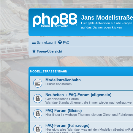
Jans Modellstraß
Hier gibts Antworten auf alle Fra
auf das Banner oben klicken
Schnellzugriff
FAQ
Foren-Übersicht
MODELLSTRASSENBAHN
Modellstraßenbahn
Diskussionsforum
Neuheiten + FAQ-Forum (allgemein)
Geschlossenes Forum -
Wichtige Standardthemen, die immer wieder nachgefragt werd
FAQ-Forum (Gleise)
Hier findet ihr wichtige Themen, die den Gleis- und Fahrlei
FAQ-Forum (Fahrzeuge)
Hier gibts alles Wichtige, was mit den Modellstraßenbahn-Fa