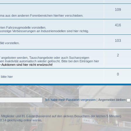
109
ma aus den anderen Forenbereichen hierhier verschieben.
416
rten Fahrzeugmodelle vorstellen.
onstige Verbesserungen an Industriemodellen sind hier richtig.
103
ld vorstellen.
2
f angeboten werden, Tauschangebote oder auch Suchanzeigen
naktivität automatisch wieder gelöscht. Bitte bei den Einträgen hier
-Auktionen sind hier nicht erwünscht!
0
bitte hier
Ich habe mein Passwort vergessen
|
Angemeldet bleiben
re Mitglieder und 81 Gäste (basierend auf den aktiven Besuchern der letzten 5 Minuten)
:14 gleichzeitig online waren.