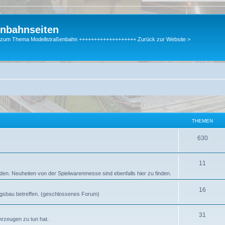
enbahnseiten
gen zum Thema Modellstraßenbahn +++++++++++++++++++ Zurück zur Website >
THEMEN
630
11
en. Neuheiten von der Spielwarenmesse sind ebenfalls hier zu finden.
16
tungsbau betreffen. (geschlossenes Forum)
31
hrzeugen zu tun hat.