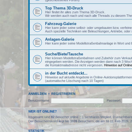
(geschlossenes Forum)
Top Thema 3D-Druck
Hier findet ihr alles zum Thema 3D-Druck.
Wir werden auch nach und nach alle Threads zu diesem The
Fahrzeug-Galerie
Hier kann jeder seine selbst- oder umgebauten bzw. verfeine
Auch spezielle Techniken wie Beleuchtungen, Antriebe, oder s
Anlagen-Galerie
Hier kann jeder seine Modellstraßenbahnanlage in Wort und Bi
Suche/Biete/Tausche
Hier können Modellstraßenbahnen und Zubehör zum Verkau
eingegeben werden. Die Anzeigen werden dann nach 3 Wochen I
die Kontaktmailadresse nicht vergessen.
Hinweise auf Online
in der Bucht entdeckt...
Hinweise auf aktuelle Angebote in Online-Auktionsplattformen 
(automatische Löschung nach 10 Tagen)
ANMELDEN
•
REGISTRIEREN
Benutzername:
Passwort:
WER IST ONLINE?
Insgesamt sind
82
Besucher online :: 1 sichtbares Mitglied, 0 unsichtba
Der Besucherrekord liegt bei
1039
Besuchern, die am Mi 11. Feb 2026, 20
STATISTIK