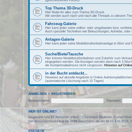
(geschlossenes Forum)
Top Thema 3D-Druck
Hier findet ihr alles zum Thema 3D-Druck.
Wir werden auch nach und nach alle Threads zu diesem The
Fahrzeug-Galerie
Hier kann jeder seine selbst- oder umgebauten bzw. verfeine
Auch spezielle Techniken wie Beleuchtungen, Antriebe, oder s
Anlagen-Galerie
Hier kann jeder seine Modellstraßenbahnanlage in Wort und Bi
Suche/Biete/Tausche
Hier können Modellstraßenbahnen und Zubehör zum Verkau
eingegeben werden. Die Anzeigen werden dann nach 3 Wochen I
die Kontaktmailadresse nicht vergessen.
Hinweise auf Online
in der Bucht entdeckt...
Hinweise auf aktuelle Angebote in Online-Auktionsplattformen 
(automatische Löschung nach 10 Tagen)
ANMELDEN
•
REGISTRIEREN
Benutzername:
Passwort:
WER IST ONLINE?
Insgesamt sind
57
Besucher online :: 2 sichtbare Mitglieder, 0 unsichtba
Der Besucherrekord liegt bei
1039
Besuchern, die am Mi 11. Feb 2026, 20
STATISTIK