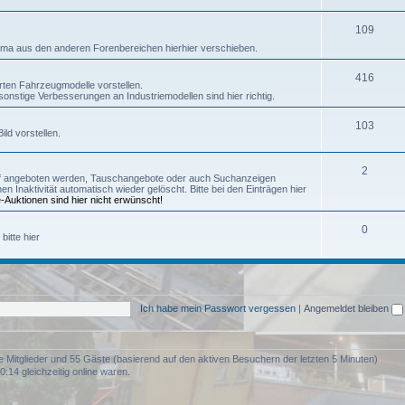
109
ma aus den anderen Forenbereichen hierhier verschieben.
416
rten Fahrzeugmodelle vorstellen.
onstige Verbesserungen an Industriemodellen sind hier richtig.
103
ld vorstellen.
2
f angeboten werden, Tauschangebote oder auch Suchanzeigen
naktivität automatisch wieder gelöscht. Bitte bei den Einträgen hier
-Auktionen sind hier nicht erwünscht!
0
bitte hier
Ich habe mein Passwort vergessen
|
Angemeldet bleiben
re Mitglieder und 55 Gäste (basierend auf den aktiven Besuchern der letzten 5 Minuten)
:14 gleichzeitig online waren.