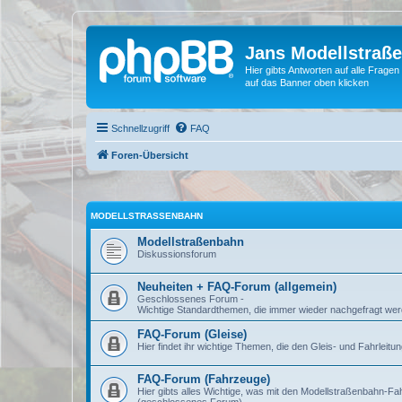
Jans Modellstraß
Hier gibts Antworten auf alle Fra
auf das Banner oben klicken
Schnellzugriff
FAQ
Foren-Übersicht
MODELLSTRASSENBAHN
Modellstraßenbahn
Diskussionsforum
Neuheiten + FAQ-Forum (allgemein)
Geschlossenes Forum -
Wichtige Standardthemen, die immer wieder nachgefragt werd
FAQ-Forum (Gleise)
Hier findet ihr wichtige Themen, die den Gleis- und Fahrlei
FAQ-Forum (Fahrzeuge)
Hier gibts alles Wichtige, was mit den Modellstraßenbahn-Fa