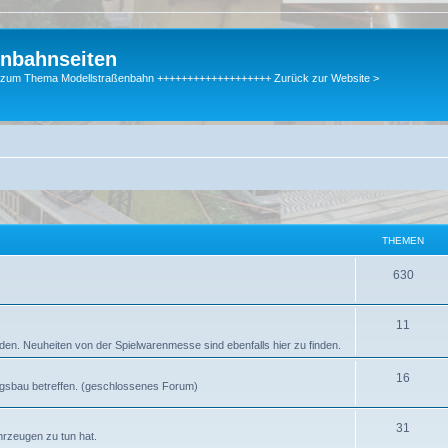
enbahnseiten
gen zum Thema Modellstraßenbahn +++++++++++++++++++ Zurück zur Website >
THEMEN
630
11
en. Neuheiten von der Spielwarenmesse sind ebenfalls hier zu finden.
16
tungsbau betreffen. (geschlossenes Forum)
31
hrzeugen zu tun hat.