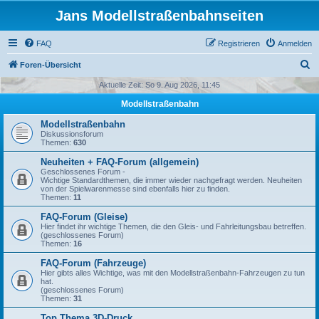
Jans Modellstraßenbahnseiten
FAQ
Registrieren
Anmelden
S
Foren-Übersicht
u
Aktuelle Zeit: So 9. Aug 2026, 11:45
c
Modellstraßenbahn
h
Modellstraßenbahn
e
Diskussionsforum
Themen:
630
Neuheiten + FAQ-Forum (allgemein)
Geschlossenes Forum -
Wichtige Standardthemen, die immer wieder nachgefragt werden. Neuheiten
von der Spielwarenmesse sind ebenfalls hier zu finden.
Themen:
11
FAQ-Forum (Gleise)
Hier findet ihr wichtige Themen, die den Gleis- und Fahrleitungsbau betreffen.
(geschlossenes Forum)
Themen:
16
FAQ-Forum (Fahrzeuge)
Hier gibts alles Wichtige, was mit den Modellstraßenbahn-Fahrzeugen zu tun
hat.
(geschlossenes Forum)
Themen:
31
Top Thema 3D-Druck