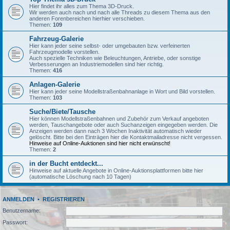
Hier findet ihr alles zum Thema 3D-Druck.
Wir werden auch nach und nach alle Threads zu diesem Thema aus den
anderen Forenbereichen hierhier verschieben.
Themen:
109
Fahrzeug-Galerie
Hier kann jeder seine selbst- oder umgebauten bzw. verfeinerten
Fahrzeugmodelle vorstellen.
Auch spezielle Techniken wie Beleuchtungen, Antriebe, oder sonstige
Verbesserungen an Industriemodellen sind hier richtig.
Themen:
416
Anlagen-Galerie
Hier kann jeder seine Modellstraßenbahnanlage in Wort und Bild vorstellen.
Themen:
103
Suche/Biete/Tausche
Hier können Modellstraßenbahnen und Zubehör zum Verkauf angeboten
werden, Tauschangebote oder auch Suchanzeigen eingegeben werden. Die
Anzeigen werden dann nach 3 Wochen Inaktivität automatisch wieder
gelöscht. Bitte bei den Einträgen hier die Kontaktmailadresse nicht vergessen.
Hinweise auf Online-Auktionen sind hier nicht erwünscht!
Themen:
2
in der Bucht entdeckt...
Hinweise auf aktuelle Angebote in Online-Auktionsplattformen bitte hier
(automatische Löschung nach 10 Tagen)
ANMELDEN
•
REGISTRIEREN
Benutzername:
Passwort: