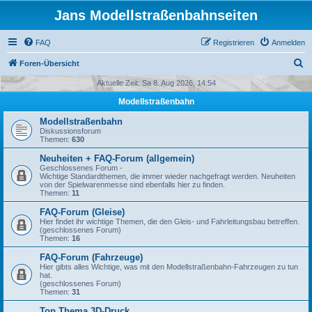
Jans Modellstraßenbahnseiten
FAQ
Registrieren
Anmelden
S
Foren-Übersicht
u
Aktuelle Zeit: Sa 8. Aug 2026, 14:54
c
Modellstraßenbahn
h
Modellstraßenbahn
e
Diskussionsforum
Themen:
630
Neuheiten + FAQ-Forum (allgemein)
Geschlossenes Forum -
Wichtige Standardthemen, die immer wieder nachgefragt werden. Neuheiten
von der Spielwarenmesse sind ebenfalls hier zu finden.
Themen:
11
FAQ-Forum (Gleise)
Hier findet ihr wichtige Themen, die den Gleis- und Fahrleitungsbau betreffen.
(geschlossenes Forum)
Themen:
16
FAQ-Forum (Fahrzeuge)
Hier gibts alles Wichtige, was mit den Modellstraßenbahn-Fahrzeugen zu tun
hat.
(geschlossenes Forum)
Themen:
31
Top Thema 3D-Druck