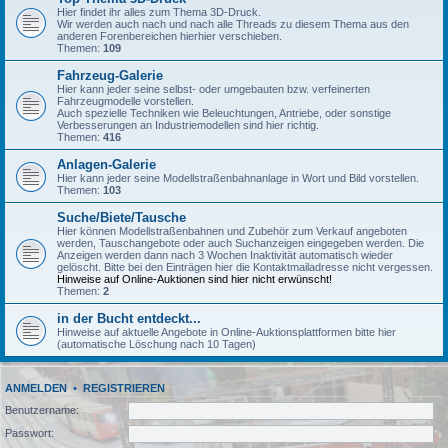
Hier findet ihr alles zum Thema 3D-Druck.
Wir werden auch nach und nach alle Threads zu diesem Thema aus den
anderen Forenbereichen hierhier verschieben.
Themen:
109
Fahrzeug-Galerie
Hier kann jeder seine selbst- oder umgebauten bzw. verfeinerten
Fahrzeugmodelle vorstellen.
Auch spezielle Techniken wie Beleuchtungen, Antriebe, oder sonstige
Verbesserungen an Industriemodellen sind hier richtig.
Themen:
416
Anlagen-Galerie
Hier kann jeder seine Modellstraßenbahnanlage in Wort und Bild vorstellen.
Themen:
103
Suche/Biete/Tausche
Hier können Modellstraßenbahnen und Zubehör zum Verkauf angeboten
werden, Tauschangebote oder auch Suchanzeigen eingegeben werden. Die
Anzeigen werden dann nach 3 Wochen Inaktivität automatisch wieder
gelöscht. Bitte bei den Einträgen hier die Kontaktmailadresse nicht vergessen.
Hinweise auf Online-Auktionen sind hier nicht erwünscht!
Themen:
2
in der Bucht entdeckt...
Hinweise auf aktuelle Angebote in Online-Auktionsplattformen bitte hier
(automatische Löschung nach 10 Tagen)
ANMELDEN
•
REGISTRIEREN
Benutzername:
Passwort: