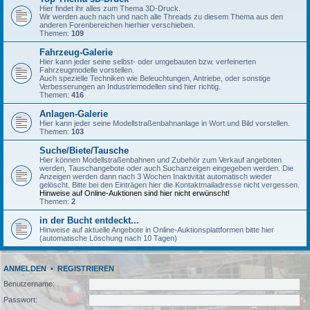
Hier findet ihr alles zum Thema 3D-Druck.
Wir werden auch nach und nach alle Threads zu diesem Thema aus den
anderen Forenbereichen hierhier verschieben.
Themen:
109
Fahrzeug-Galerie
Hier kann jeder seine selbst- oder umgebauten bzw. verfeinerten
Fahrzeugmodelle vorstellen.
Auch spezielle Techniken wie Beleuchtungen, Antriebe, oder sonstige
Verbesserungen an Industriemodellen sind hier richtig.
Themen:
416
Anlagen-Galerie
Hier kann jeder seine Modellstraßenbahnanlage in Wort und Bild vorstellen.
Themen:
103
Suche/Biete/Tausche
Hier können Modellstraßenbahnen und Zubehör zum Verkauf angeboten
werden, Tauschangebote oder auch Suchanzeigen eingegeben werden. Die
Anzeigen werden dann nach 3 Wochen Inaktivität automatisch wieder
gelöscht. Bitte bei den Einträgen hier die Kontaktmailadresse nicht vergessen.
Hinweise auf Online-Auktionen sind hier nicht erwünscht!
Themen:
2
in der Bucht entdeckt...
Hinweise auf aktuelle Angebote in Online-Auktionsplattformen bitte hier
(automatische Löschung nach 10 Tagen)
ANMELDEN
•
REGISTRIEREN
Benutzername:
Passwort: