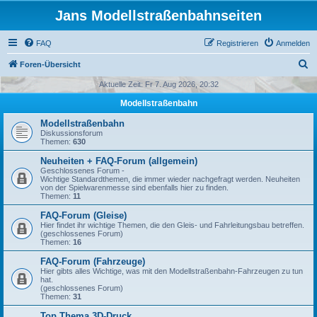
Jans Modellstraßenbahnseiten
FAQ
Registrieren
Anmelden
S
Foren-Übersicht
u
Aktuelle Zeit: Fr 7. Aug 2026, 20:32
c
Modellstraßenbahn
h
Modellstraßenbahn
e
Diskussionsforum
Themen:
630
Neuheiten + FAQ-Forum (allgemein)
Geschlossenes Forum -
Wichtige Standardthemen, die immer wieder nachgefragt werden. Neuheiten
von der Spielwarenmesse sind ebenfalls hier zu finden.
Themen:
11
FAQ-Forum (Gleise)
Hier findet ihr wichtige Themen, die den Gleis- und Fahrleitungsbau betreffen.
(geschlossenes Forum)
Themen:
16
FAQ-Forum (Fahrzeuge)
Hier gibts alles Wichtige, was mit den Modellstraßenbahn-Fahrzeugen zu tun
hat.
(geschlossenes Forum)
Themen:
31
Top Thema 3D-Druck