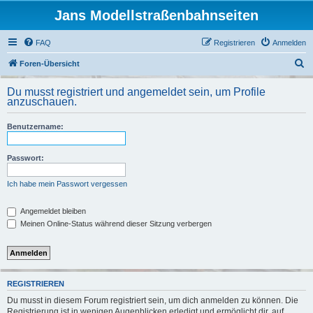
Jans Modellstraßenbahnseiten
FAQ
Registrieren
Anmelden
S
Foren-Übersicht
u
Du musst registriert und angemeldet sein, um Profile
c
anzuschauen.
h
Benutzername:
e
Passwort:
Ich habe mein Passwort vergessen
Angemeldet bleiben
Meinen Online-Status während dieser Sitzung verbergen
REGISTRIEREN
Du musst in diesem Forum registriert sein, um dich anmelden zu können. Die
Registrierung ist in wenigen Augenblicken erledigt und ermöglicht dir, auf