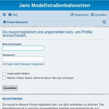
Jans Modellstraßenbahnseiten
FAQ
Registrieren
Anmelden
S
Foren-Übersicht
u
Du musst registriert und angemeldet sein, um Profile
c
anzuschauen.
h
Benutzername:
e
Passwort:
Ich habe mein Passwort vergessen
Angemeldet bleiben
Meinen Online-Status während dieser Sitzung verbergen
REGISTRIEREN
Du musst in diesem Forum registriert sein, um dich anmelden zu können. Die
Registrierung ist in wenigen Augenblicken erledigt und ermöglicht dir, auf