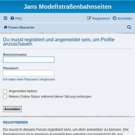
Jans Modellstraßenbahnseiten
FAQ
Registrieren
Anmelden
S
Foren-Übersicht
u
Du musst registriert und angemeldet sein, um Profile
c
anzuschauen.
h
Benutzername:
e
Passwort:
Ich habe mein Passwort vergessen
Angemeldet bleiben
Meinen Online-Status während dieser Sitzung verbergen
REGISTRIEREN
Du musst in diesem Forum registriert sein, um dich anmelden zu können. Die
Registrierung ist in wenigen Augenblicken erledigt und ermöglicht dir, auf