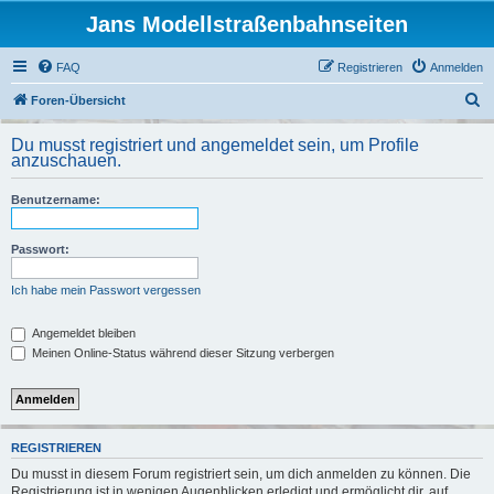
Jans Modellstraßenbahnseiten
FAQ
Registrieren
Anmelden
S
Foren-Übersicht
u
Du musst registriert und angemeldet sein, um Profile
c
anzuschauen.
h
Benutzername:
e
Passwort:
Ich habe mein Passwort vergessen
Angemeldet bleiben
Meinen Online-Status während dieser Sitzung verbergen
REGISTRIEREN
Du musst in diesem Forum registriert sein, um dich anmelden zu können. Die
Registrierung ist in wenigen Augenblicken erledigt und ermöglicht dir, auf