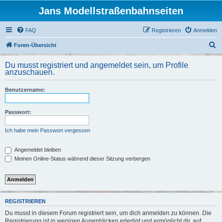
Jans Modellstraßenbahnseiten
FAQ
Registrieren
Anmelden
S
Foren-Übersicht
u
Du musst registriert und angemeldet sein, um Profile
c
anzuschauen.
h
Benutzername:
e
Passwort:
Ich habe mein Passwort vergessen
Angemeldet bleiben
Meinen Online-Status während dieser Sitzung verbergen
REGISTRIEREN
Du musst in diesem Forum registriert sein, um dich anmelden zu können. Die
Registrierung ist in wenigen Augenblicken erledigt und ermöglicht dir, auf