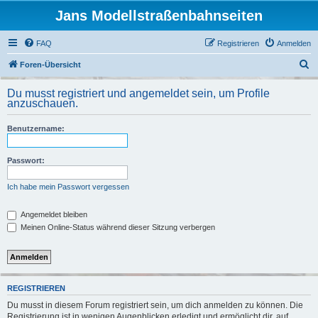
Jans Modellstraßenbahnseiten
FAQ
Registrieren
Anmelden
S
Foren-Übersicht
u
Du musst registriert und angemeldet sein, um Profile
c
anzuschauen.
h
Benutzername:
e
Passwort:
Ich habe mein Passwort vergessen
Angemeldet bleiben
Meinen Online-Status während dieser Sitzung verbergen
REGISTRIEREN
Du musst in diesem Forum registriert sein, um dich anmelden zu können. Die
Registrierung ist in wenigen Augenblicken erledigt und ermöglicht dir, auf