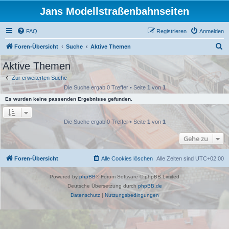
Jans Modellstraßenbahnseiten
FAQ
Registrieren
Anmelden
S
Foren-Übersicht
Suche
Aktive Themen
u
Aktive Themen
c
Zur erweiterten Suche
h
Die Suche ergab 0 Treffer • Seite
1
von
1
e
Es wurden keine passenden Ergebnisse gefunden.
Die Suche ergab 0 Treffer • Seite
1
von
1
Gehe zu
Foren-Übersicht
Alle Cookies löschen
Alle Zeiten sind
UTC+02:00
Powered by
phpBB
® Forum Software © phpBB Limited
Deutsche Übersetzung durch
phpBB.de
Datenschutz
|
Nutzungsbedingungen