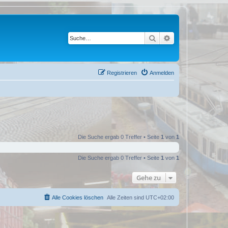
Suche
Erweiterte Suche
Registrieren
Anmelden
Die Suche ergab 0 Treffer • Seite
1
von
1
Die Suche ergab 0 Treffer • Seite
1
von
1
Gehe zu
Alle Cookies löschen
Alle Zeiten sind
UTC+02:00