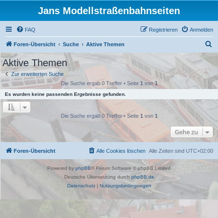
Jans Modellstraßenbahnseiten
FAQ
Registrieren
Anmelden
S
Foren-Übersicht
Suche
Aktive Themen
u
Aktive Themen
c
Zur erweiterten Suche
h
Die Suche ergab 0 Treffer • Seite
1
von
1
e
Es wurden keine passenden Ergebnisse gefunden.
Die Suche ergab 0 Treffer • Seite
1
von
1
Gehe zu
Foren-Übersicht
Alle Cookies löschen
Alle Zeiten sind
UTC+02:00
Powered by
phpBB
® Forum Software © phpBB Limited
Deutsche Übersetzung durch
phpBB.de
Datenschutz
|
Nutzungsbedingungen