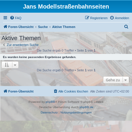
Jans Modellstraßenbahnseiten
FAQ
Registrieren
Anmelden
S
Foren-Übersicht
Suche
Aktive Themen
u
Aktive Themen
c
Zur erweiterten Suche
h
Die Suche ergab 0 Treffer • Seite
1
von
1
e
Es wurden keine passenden Ergebnisse gefunden.
Die Suche ergab 0 Treffer • Seite
1
von
1
Gehe zu
Foren-Übersicht
Alle Cookies löschen
Alle Zeiten sind
UTC+02:00
Powered by
phpBB
® Forum Software © phpBB Limited
Deutsche Übersetzung durch
phpBB.de
Datenschutz
|
Nutzungsbedingungen