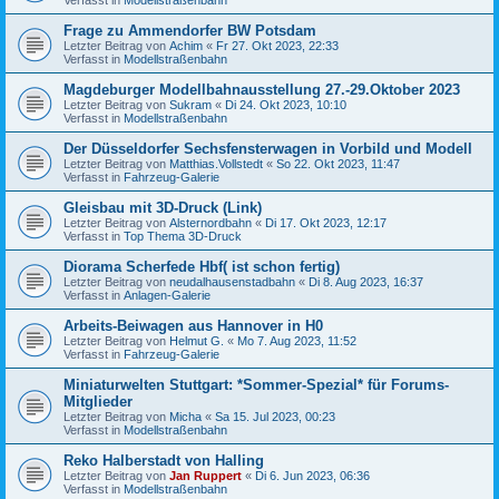
Frage zu Ammendorfer BW Potsdam
Letzter Beitrag von
Achim
«
Fr 27. Okt 2023, 22:33
Verfasst in
Modellstraßenbahn
Magdeburger Modellbahnausstellung 27.-29.Oktober 2023
Letzter Beitrag von
Sukram
«
Di 24. Okt 2023, 10:10
Verfasst in
Modellstraßenbahn
Der Düsseldorfer Sechsfensterwagen in Vorbild und Modell
Letzter Beitrag von
Matthias.Vollstedt
«
So 22. Okt 2023, 11:47
Verfasst in
Fahrzeug-Galerie
Gleisbau mit 3D-Druck (Link)
Letzter Beitrag von
Alsternordbahn
«
Di 17. Okt 2023, 12:17
Verfasst in
Top Thema 3D-Druck
Diorama Scherfede Hbf( ist schon fertig)
Letzter Beitrag von
neudalhausenstadbahn
«
Di 8. Aug 2023, 16:37
Verfasst in
Anlagen-Galerie
Arbeits-Beiwagen aus Hannover in H0
Letzter Beitrag von
Helmut G.
«
Mo 7. Aug 2023, 11:52
Verfasst in
Fahrzeug-Galerie
Miniaturwelten Stuttgart: *Sommer-Spezial* für Forums-
Mitglieder
Letzter Beitrag von
Micha
«
Sa 15. Jul 2023, 00:23
Verfasst in
Modellstraßenbahn
Reko Halberstadt von Halling
Letzter Beitrag von
Jan Ruppert
«
Di 6. Jun 2023, 06:36
Verfasst in
Modellstraßenbahn