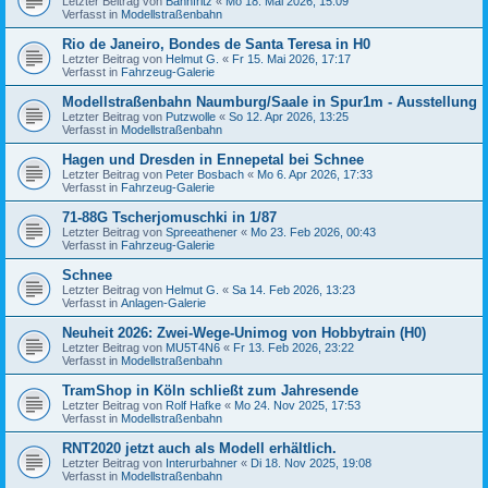
Letzter Beitrag von
Bahnfritz
«
Mo 18. Mai 2026, 15:09
Verfasst in
Modellstraßenbahn
Rio de Janeiro, Bondes de Santa Teresa in H0
Letzter Beitrag von
Helmut G.
«
Fr 15. Mai 2026, 17:17
Verfasst in
Fahrzeug-Galerie
Modellstraßenbahn Naumburg/Saale in Spur1m - Ausstellung
Letzter Beitrag von
Putzwolle
«
So 12. Apr 2026, 13:25
Verfasst in
Modellstraßenbahn
Hagen und Dresden in Ennepetal bei Schnee
Letzter Beitrag von
Peter Bosbach
«
Mo 6. Apr 2026, 17:33
Verfasst in
Fahrzeug-Galerie
71-88G Tscherjomuschki in 1/87
Letzter Beitrag von
Spreeathener
«
Mo 23. Feb 2026, 00:43
Verfasst in
Fahrzeug-Galerie
Schnee
Letzter Beitrag von
Helmut G.
«
Sa 14. Feb 2026, 13:23
Verfasst in
Anlagen-Galerie
Neuheit 2026: Zwei-Wege-Unimog von Hobbytrain (H0)
Letzter Beitrag von
MU5T4N6
«
Fr 13. Feb 2026, 23:22
Verfasst in
Modellstraßenbahn
TramShop in Köln schließt zum Jahresende
Letzter Beitrag von
Rolf Hafke
«
Mo 24. Nov 2025, 17:53
Verfasst in
Modellstraßenbahn
RNT2020 jetzt auch als Modell erhältlich.
Letzter Beitrag von
Interurbahner
«
Di 18. Nov 2025, 19:08
Verfasst in
Modellstraßenbahn