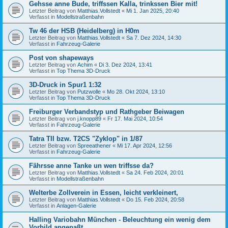
Gehsse anne Bude, triffssen Kalla, trinkssen Bier mit!
Letzter Beitrag von
Matthias.Vollstedt
«
Mi 1. Jan 2025, 20:40
Verfasst in
Modellstraßenbahn
Tw 46 der HSB (Heidelberg) in H0m
Letzter Beitrag von
Matthias.Vollstedt
«
Sa 7. Dez 2024, 14:30
Verfasst in
Fahrzeug-Galerie
Post von shapeways
Letzter Beitrag von
Achim
«
Di 3. Dez 2024, 13:41
Verfasst in
Top Thema 3D-Druck
3D-Druck in Spur1 1:32
Letzter Beitrag von
Putzwolle
«
Mo 28. Okt 2024, 13:10
Verfasst in
Top Thema 3D-Druck
Freiburger Verbandstyp und Rathgeber Beiwagen
Letzter Beitrag von
j.knopp89
«
Fr 17. Mai 2024, 10:54
Verfasst in
Fahrzeug-Galerie
Tatra TII bzw. T2CS "Zyklop" in 1/87
Letzter Beitrag von
Spreeathener
«
Mi 17. Apr 2024, 12:56
Verfasst in
Fahrzeug-Galerie
Fährsse anne Tanke un wen triffsse da?
Letzter Beitrag von
Matthias.Vollstedt
«
Sa 24. Feb 2024, 20:01
Verfasst in
Modellstraßenbahn
Welterbe Zollverein in Essen, leicht verkleinert,
Letzter Beitrag von
Matthias.Vollstedt
«
Do 15. Feb 2024, 20:58
Verfasst in
Anlagen-Galerie
Halling Variobahn München - Beleuchtung ein wenig dem
Vorbild angepaßt