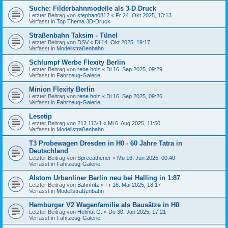
Suche: Filderbahnmodelle als 3-D Druck
Letzter Beitrag von
stephan0812
«
Fr 24. Okt 2025, 13:13
Verfasst in
Top Thema 3D-Druck
Straßenbahn Taksim - Tünel
Letzter Beitrag von
DSV
«
Di 14. Okt 2025, 19:17
Verfasst in
Modellstraßenbahn
Schlumpf Werbe Flexity Berlin
Letzter Beitrag von
rene holz
«
Di 16. Sep 2025, 09:29
Verfasst in
Fahrzeug-Galerie
Minion Flexity Berlin
Letzter Beitrag von
rene holz
«
Di 16. Sep 2025, 09:26
Verfasst in
Fahrzeug-Galerie
Lesetip
Letzter Beitrag von
212 113-1
«
Mi 6. Aug 2025, 11:50
Verfasst in
Modellstraßenbahn
T3 Probewagen Dresden in H0 - 60 Jahre Tatra in
Deutschland
Letzter Beitrag von
Spreeathener
«
Mo 16. Jun 2025, 00:40
Verfasst in
Fahrzeug-Galerie
Alstom Urbanliner Berlin neu bei Halling in 1:87
Letzter Beitrag von
Bahnfritz
«
Fr 16. Mai 2025, 18:17
Verfasst in
Modellstraßenbahn
Hamburger V2 Wagenfamilie als Bausätze in H0
Letzter Beitrag von
Helmut G.
«
Do 30. Jan 2025, 17:21
Verfasst in
Fahrzeug-Galerie