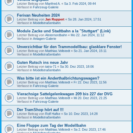
Letzter Beitrag von
Manfred A.
«
Sa 3. Feb 2024, 09:44
Verfasst in
Fahrzeug-Galerie
Ferivan Neuheiten 2024
Letzter Beitrag von
Jan Ruppert
«
So 28. Jan 2024, 17:51
Verfasst in
Modellstraßenbahn
Module Zacke und Stadtbahn a la "Stuttgart" (Link)
Letzter Beitrag von
Alsternordbahn
«
Mo 22. Jan 2024, 11:12
Verfasst in
Anlagen-Galerie
Unverzichtbar für den Trammodellbau: glasklare Fenster!
Letzter Beitrag von
Matthias.Vollstedt
«
So 21. Jan 2024, 15:11
Verfasst in
Modellstraßenbahn
Guten Rutsch ins neue Jahr
Letzter Beitrag von
tatra-71
«
Sa 30. Dez 2023, 18:06
Verfasst in
Modellstraßenbahn
Was bitte ist ein Anderthalbrichtungswagen?
Letzter Beitrag von
Matthias.Vollstedt
«
Fr 22. Dez 2023, 11:56
Verfasst in
Fahrzeug-Galerie
Vierachsige Sattelgelenkwagen 209 bis 227 der DVG
Letzter Beitrag von
Matthias.Vollstedt
«
Mi 20. Dez 2023, 21:25
Verfasst in
Fahrzeug-Galerie
Der TramShop hört auf !!!
Letzter Beitrag von
Rolf Hafke
«
So 10. Dez 2023, 14:28
Verfasst in
Modellstraßenbahn
Eine Fluppe zum Tag der Modellbahn
Letzter Beitrag von
Matthias.Vollstedt
«
Sa 2. Dez 2023, 17:46
Verfasst in
Modellstraßenbahn