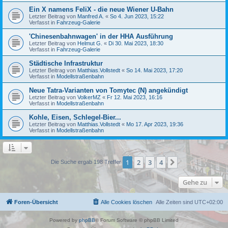
Ein X namens FeliX - die neue Wiener U-Bahn
Letzter Beitrag von
Manfred A.
«
So 4. Jun 2023, 15:22
Verfasst in
Fahrzeug-Galerie
'Chinesenbahnwagen' in der HHA Ausführung
Letzter Beitrag von
Helmut G.
«
Di 30. Mai 2023, 18:30
Verfasst in
Fahrzeug-Galerie
Städtische Infrastruktur
Letzter Beitrag von
Matthias.Vollstedt
«
So 14. Mai 2023, 17:20
Verfasst in
Modellstraßenbahn
Neue Tatra-Varianten von Tomytec (N) angekündigt
Letzter Beitrag von
VolkerMZ
«
Fr 12. Mai 2023, 16:16
Verfasst in
Modellstraßenbahn
Kohle, Eisen, Schlegel-Bier...
Letzter Beitrag von
Matthias.Vollstedt
«
Mo 17. Apr 2023, 19:36
Verfasst in
Modellstraßenbahn
1
2
3
4
Nächste
Die Suche ergab 198 Treffer
Gehe zu
Foren-Übersicht
Alle Cookies löschen
Alle Zeiten sind
UTC+02:00
Powered by
phpBB
® Forum Software © phpBB Limited