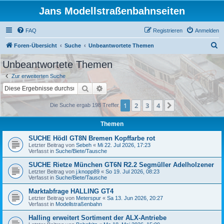
Jans Modellstraßenbahnseiten
FAQ
Registrieren
Anmelden
S
Foren-Übersicht
Suche
Unbeantwortete Themen
u
Unbeantwortete Themen
c
Zur erweiterten Suche
h
Suche
Erweiterte Suche
e
1
2
3
4
Nächste
Die Suche ergab 198 Treffer
Themen
SUCHE Hödl GT8N Bremen Kopffarbe rot
Letzter Beitrag von
Sebeh
«
Mi 22. Jul 2026, 17:23
Verfasst in
Suche/Biete/Tausche
SUCHE Rietze München GT6N R2.2 Segmüller Adelholzener
Letzter Beitrag von
j.knopp89
«
So 19. Jul 2026, 08:23
Verfasst in
Suche/Biete/Tausche
Marktabfrage HALLING GT4
Letzter Beitrag von
Meterspur
«
Sa 13. Jun 2026, 20:27
Verfasst in
Modellstraßenbahn
Halling erweitert Sortiment der ALX-Antriebe