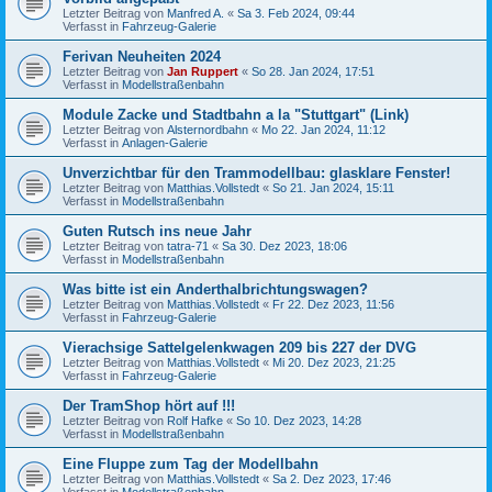
Letzter Beitrag von
Manfred A.
«
Sa 3. Feb 2024, 09:44
Verfasst in
Fahrzeug-Galerie
Ferivan Neuheiten 2024
Letzter Beitrag von
Jan Ruppert
«
So 28. Jan 2024, 17:51
Verfasst in
Modellstraßenbahn
Module Zacke und Stadtbahn a la "Stuttgart" (Link)
Letzter Beitrag von
Alsternordbahn
«
Mo 22. Jan 2024, 11:12
Verfasst in
Anlagen-Galerie
Unverzichtbar für den Trammodellbau: glasklare Fenster!
Letzter Beitrag von
Matthias.Vollstedt
«
So 21. Jan 2024, 15:11
Verfasst in
Modellstraßenbahn
Guten Rutsch ins neue Jahr
Letzter Beitrag von
tatra-71
«
Sa 30. Dez 2023, 18:06
Verfasst in
Modellstraßenbahn
Was bitte ist ein Anderthalbrichtungswagen?
Letzter Beitrag von
Matthias.Vollstedt
«
Fr 22. Dez 2023, 11:56
Verfasst in
Fahrzeug-Galerie
Vierachsige Sattelgelenkwagen 209 bis 227 der DVG
Letzter Beitrag von
Matthias.Vollstedt
«
Mi 20. Dez 2023, 21:25
Verfasst in
Fahrzeug-Galerie
Der TramShop hört auf !!!
Letzter Beitrag von
Rolf Hafke
«
So 10. Dez 2023, 14:28
Verfasst in
Modellstraßenbahn
Eine Fluppe zum Tag der Modellbahn
Letzter Beitrag von
Matthias.Vollstedt
«
Sa 2. Dez 2023, 17:46
Verfasst in
Modellstraßenbahn