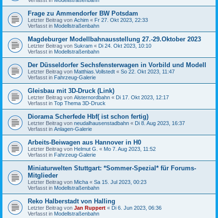
Frage zu Ammendorfer BW Potsdam
Letzter Beitrag von
Achim
«
Fr 27. Okt 2023, 22:33
Verfasst in
Modellstraßenbahn
Magdeburger Modellbahnausstellung 27.-29.Oktober 2023
Letzter Beitrag von
Sukram
«
Di 24. Okt 2023, 10:10
Verfasst in
Modellstraßenbahn
Der Düsseldorfer Sechsfensterwagen in Vorbild und Modell
Letzter Beitrag von
Matthias.Vollstedt
«
So 22. Okt 2023, 11:47
Verfasst in
Fahrzeug-Galerie
Gleisbau mit 3D-Druck (Link)
Letzter Beitrag von
Alsternordbahn
«
Di 17. Okt 2023, 12:17
Verfasst in
Top Thema 3D-Druck
Diorama Scherfede Hbf( ist schon fertig)
Letzter Beitrag von
neudalhausenstadbahn
«
Di 8. Aug 2023, 16:37
Verfasst in
Anlagen-Galerie
Arbeits-Beiwagen aus Hannover in H0
Letzter Beitrag von
Helmut G.
«
Mo 7. Aug 2023, 11:52
Verfasst in
Fahrzeug-Galerie
Miniaturwelten Stuttgart: *Sommer-Spezial* für Forums-
Mitglieder
Letzter Beitrag von
Micha
«
Sa 15. Jul 2023, 00:23
Verfasst in
Modellstraßenbahn
Reko Halberstadt von Halling
Letzter Beitrag von
Jan Ruppert
«
Di 6. Jun 2023, 06:36
Verfasst in
Modellstraßenbahn