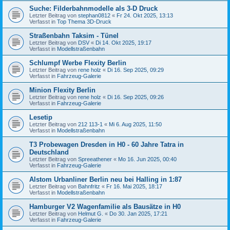
Suche: Filderbahnmodelle als 3-D Druck
Letzter Beitrag von
stephan0812
«
Fr 24. Okt 2025, 13:13
Verfasst in
Top Thema 3D-Druck
Straßenbahn Taksim - Tünel
Letzter Beitrag von
DSV
«
Di 14. Okt 2025, 19:17
Verfasst in
Modellstraßenbahn
Schlumpf Werbe Flexity Berlin
Letzter Beitrag von
rene holz
«
Di 16. Sep 2025, 09:29
Verfasst in
Fahrzeug-Galerie
Minion Flexity Berlin
Letzter Beitrag von
rene holz
«
Di 16. Sep 2025, 09:26
Verfasst in
Fahrzeug-Galerie
Lesetip
Letzter Beitrag von
212 113-1
«
Mi 6. Aug 2025, 11:50
Verfasst in
Modellstraßenbahn
T3 Probewagen Dresden in H0 - 60 Jahre Tatra in
Deutschland
Letzter Beitrag von
Spreeathener
«
Mo 16. Jun 2025, 00:40
Verfasst in
Fahrzeug-Galerie
Alstom Urbanliner Berlin neu bei Halling in 1:87
Letzter Beitrag von
Bahnfritz
«
Fr 16. Mai 2025, 18:17
Verfasst in
Modellstraßenbahn
Hamburger V2 Wagenfamilie als Bausätze in H0
Letzter Beitrag von
Helmut G.
«
Do 30. Jan 2025, 17:21
Verfasst in
Fahrzeug-Galerie