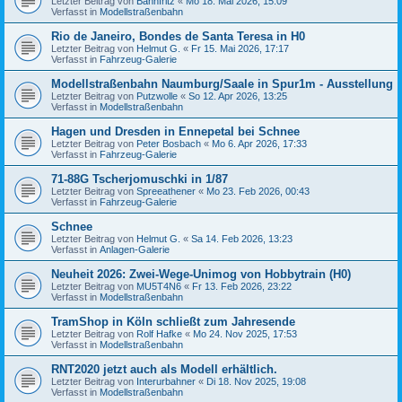
Letzter Beitrag von
Bahnfritz
«
Mo 18. Mai 2026, 15:09
Verfasst in
Modellstraßenbahn
Rio de Janeiro, Bondes de Santa Teresa in H0
Letzter Beitrag von
Helmut G.
«
Fr 15. Mai 2026, 17:17
Verfasst in
Fahrzeug-Galerie
Modellstraßenbahn Naumburg/Saale in Spur1m - Ausstellung
Letzter Beitrag von
Putzwolle
«
So 12. Apr 2026, 13:25
Verfasst in
Modellstraßenbahn
Hagen und Dresden in Ennepetal bei Schnee
Letzter Beitrag von
Peter Bosbach
«
Mo 6. Apr 2026, 17:33
Verfasst in
Fahrzeug-Galerie
71-88G Tscherjomuschki in 1/87
Letzter Beitrag von
Spreeathener
«
Mo 23. Feb 2026, 00:43
Verfasst in
Fahrzeug-Galerie
Schnee
Letzter Beitrag von
Helmut G.
«
Sa 14. Feb 2026, 13:23
Verfasst in
Anlagen-Galerie
Neuheit 2026: Zwei-Wege-Unimog von Hobbytrain (H0)
Letzter Beitrag von
MU5T4N6
«
Fr 13. Feb 2026, 23:22
Verfasst in
Modellstraßenbahn
TramShop in Köln schließt zum Jahresende
Letzter Beitrag von
Rolf Hafke
«
Mo 24. Nov 2025, 17:53
Verfasst in
Modellstraßenbahn
RNT2020 jetzt auch als Modell erhältlich.
Letzter Beitrag von
Interurbahner
«
Di 18. Nov 2025, 19:08
Verfasst in
Modellstraßenbahn