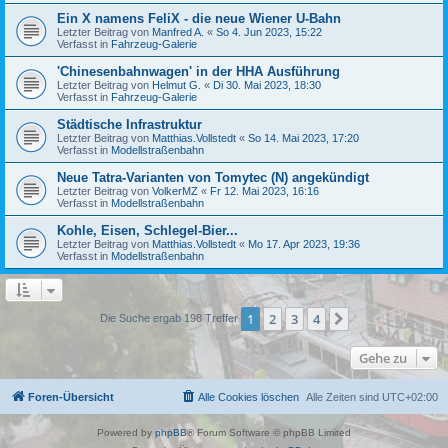
Ein X namens FeliX - die neue Wiener U-Bahn
Letzter Beitrag von
Manfred A.
«
So 4. Jun 2023, 15:22
Verfasst in
Fahrzeug-Galerie
'Chinesenbahnwagen' in der HHA Ausführung
Letzter Beitrag von
Helmut G.
«
Di 30. Mai 2023, 18:30
Verfasst in
Fahrzeug-Galerie
Städtische Infrastruktur
Letzter Beitrag von
Matthias.Vollstedt
«
So 14. Mai 2023, 17:20
Verfasst in
Modellstraßenbahn
Neue Tatra-Varianten von Tomytec (N) angekündigt
Letzter Beitrag von
VolkerMZ
«
Fr 12. Mai 2023, 16:16
Verfasst in
Modellstraßenbahn
Kohle, Eisen, Schlegel-Bier...
Letzter Beitrag von
Matthias.Vollstedt
«
Mo 17. Apr 2023, 19:36
Verfasst in
Modellstraßenbahn
1
2
3
4
Nächste
Die Suche ergab 198 Treffer
Gehe zu
Foren-Übersicht
Alle Cookies löschen
Alle Zeiten sind
UTC+02:00
Powered by
phpBB
® Forum Software © phpBB Limited