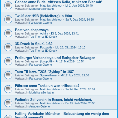
Gehsse anne Bude, triffssen Kalla, trinkssen Bier mit!
Letzter Beitrag von
Matthias.Vollstedt
«
Mi 1. Jan 2025, 20:40
Verfasst in
Modellstraßenbahn
Tw 46 der HSB (Heidelberg) in H0m
Letzter Beitrag von
Matthias.Vollstedt
«
Sa 7. Dez 2024, 14:30
Verfasst in
Fahrzeug-Galerie
Post von shapeways
Letzter Beitrag von
Achim
«
Di 3. Dez 2024, 13:41
Verfasst in
Top Thema 3D-Druck
3D-Druck in Spur1 1:32
Letzter Beitrag von
Putzwolle
«
Mo 28. Okt 2024, 13:10
Verfasst in
Top Thema 3D-Druck
Freiburger Verbandstyp und Rathgeber Beiwagen
Letzter Beitrag von
j.knopp89
«
Fr 17. Mai 2024, 10:54
Verfasst in
Fahrzeug-Galerie
Tatra TII bzw. T2CS "Zyklop" in 1/87
Letzter Beitrag von
Spreeathener
«
Mi 17. Apr 2024, 12:56
Verfasst in
Fahrzeug-Galerie
Fährsse anne Tanke un wen triffsse da?
Letzter Beitrag von
Matthias.Vollstedt
«
Sa 24. Feb 2024, 20:01
Verfasst in
Modellstraßenbahn
Welterbe Zollverein in Essen, leicht verkleinert,
Letzter Beitrag von
Matthias.Vollstedt
«
Do 15. Feb 2024, 20:58
Verfasst in
Anlagen-Galerie
Halling Variobahn München - Beleuchtung ein wenig dem
Vorbild angepaßt