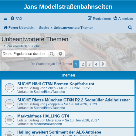
Jans Modellstraßenbahnseiten
FAQ
Registrieren
Anmelden
S
Foren-Übersicht
Suche
Unbeantwortete Themen
u
Unbeantwortete Themen
c
Zur erweiterten Suche
h
Suche
Erweiterte Suche
e
1
2
3
4
Nächste
Die Suche ergab 198 Treffer
Themen
SUCHE Hödl GT8N Bremen Kopffarbe rot
Letzter Beitrag von
Sebeh
«
Mi 22. Jul 2026, 17:23
Verfasst in
Suche/Biete/Tausche
SUCHE Rietze München GT6N R2.2 Segmüller Adelholzener
Letzter Beitrag von
j.knopp89
«
So 19. Jul 2026, 08:23
Verfasst in
Suche/Biete/Tausche
Marktabfrage HALLING GT4
Letzter Beitrag von
Meterspur
«
Sa 13. Jun 2026, 20:27
Verfasst in
Modellstraßenbahn
Halling erweitert Sortiment der ALX-Antriebe