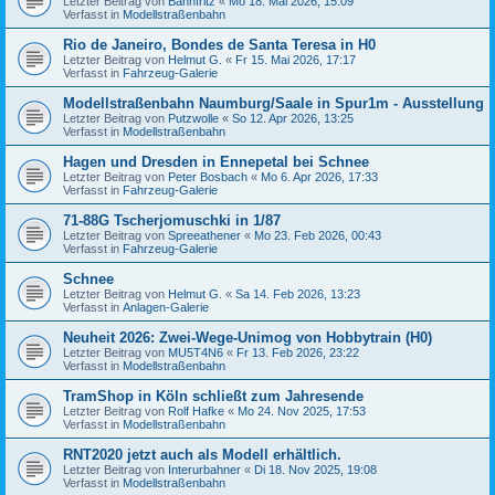
Letzter Beitrag von
Bahnfritz
«
Mo 18. Mai 2026, 15:09
Verfasst in
Modellstraßenbahn
Rio de Janeiro, Bondes de Santa Teresa in H0
Letzter Beitrag von
Helmut G.
«
Fr 15. Mai 2026, 17:17
Verfasst in
Fahrzeug-Galerie
Modellstraßenbahn Naumburg/Saale in Spur1m - Ausstellung
Letzter Beitrag von
Putzwolle
«
So 12. Apr 2026, 13:25
Verfasst in
Modellstraßenbahn
Hagen und Dresden in Ennepetal bei Schnee
Letzter Beitrag von
Peter Bosbach
«
Mo 6. Apr 2026, 17:33
Verfasst in
Fahrzeug-Galerie
71-88G Tscherjomuschki in 1/87
Letzter Beitrag von
Spreeathener
«
Mo 23. Feb 2026, 00:43
Verfasst in
Fahrzeug-Galerie
Schnee
Letzter Beitrag von
Helmut G.
«
Sa 14. Feb 2026, 13:23
Verfasst in
Anlagen-Galerie
Neuheit 2026: Zwei-Wege-Unimog von Hobbytrain (H0)
Letzter Beitrag von
MU5T4N6
«
Fr 13. Feb 2026, 23:22
Verfasst in
Modellstraßenbahn
TramShop in Köln schließt zum Jahresende
Letzter Beitrag von
Rolf Hafke
«
Mo 24. Nov 2025, 17:53
Verfasst in
Modellstraßenbahn
RNT2020 jetzt auch als Modell erhältlich.
Letzter Beitrag von
Interurbahner
«
Di 18. Nov 2025, 19:08
Verfasst in
Modellstraßenbahn