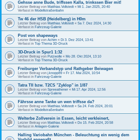
Gehsse anne Bude, triffssen Kalla, trinkssen Bier mit!
Letzter Beitrag von
Matthias.Vollstedt
«
Mi 1. Jan 2025, 20:40
Verfasst in
Modellstraßenbahn
Tw 46 der HSB (Heidelberg) in H0m
Letzter Beitrag von
Matthias.Vollstedt
«
Sa 7. Dez 2024, 14:30
Verfasst in
Fahrzeug-Galerie
Post von shapeways
Letzter Beitrag von
Achim
«
Di 3. Dez 2024, 13:41
Verfasst in
Top Thema 3D-Druck
3D-Druck in Spur1 1:32
Letzter Beitrag von
Putzwolle
«
Mo 28. Okt 2024, 13:10
Verfasst in
Top Thema 3D-Druck
Freiburger Verbandstyp und Rathgeber Beiwagen
Letzter Beitrag von
j.knopp89
«
Fr 17. Mai 2024, 10:54
Verfasst in
Fahrzeug-Galerie
Tatra TII bzw. T2CS "Zyklop" in 1/87
Letzter Beitrag von
Spreeathener
«
Mi 17. Apr 2024, 12:56
Verfasst in
Fahrzeug-Galerie
Fährsse anne Tanke un wen triffsse da?
Letzter Beitrag von
Matthias.Vollstedt
«
Sa 24. Feb 2024, 20:01
Verfasst in
Modellstraßenbahn
Welterbe Zollverein in Essen, leicht verkleinert,
Letzter Beitrag von
Matthias.Vollstedt
«
Do 15. Feb 2024, 20:58
Verfasst in
Anlagen-Galerie
Halling Variobahn München - Beleuchtung ein wenig dem
Vorbild angepaßt