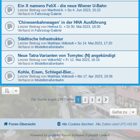
Ein X namens FeliX - die neue Wiener U-Bahn
Letzter Beitrag von
Manfred A.
«
So 4. Jun 2023, 15:22
Verfasst in
Fahrzeug-Galerie
'Chinesenbahnwagen' in der HHA Ausführung
Letzter Beitrag von
Helmut G.
«
Di 30. Mai 2023, 18:30
Verfasst in
Fahrzeug-Galerie
Städtische Infrastruktur
Letzter Beitrag von
Matthias.Vollstedt
«
So 14. Mai 2023, 17:20
Verfasst in
Modellstraßenbahn
Neue Tatra-Varianten von Tomytec (N) angekündigt
Letzter Beitrag von
VolkerMZ
«
Fr 12. Mai 2023, 16:16
Verfasst in
Modellstraßenbahn
Kohle, Eisen, Schlegel-Bier...
Letzter Beitrag von
Matthias.Vollstedt
«
Mo 17. Apr 2023, 19:36
Verfasst in
Modellstraßenbahn
1
2
3
4
Nächste
Die Suche ergab 198 Treffer
Gehe zu
Foren-Übersicht
Alle Cookies löschen
Alle Zeiten sind
UTC+02:00
Powered by
phpBB
® Forum Software © phpBB Limited