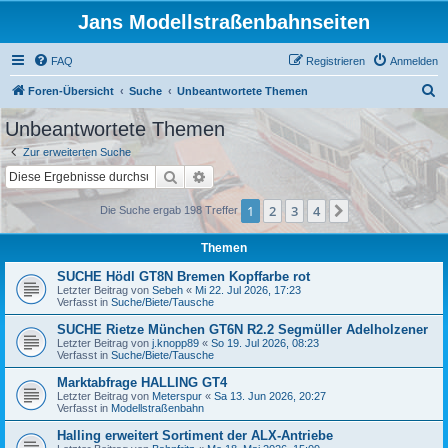
Jans Modellstraßenbahnseiten
FAQ
Registrieren
Anmelden
S
Foren-Übersicht
Suche
Unbeantwortete Themen
u
Unbeantwortete Themen
c
Zur erweiterten Suche
h
Suche
Erweiterte Suche
e
1
2
3
4
Nächste
Die Suche ergab 198 Treffer
Themen
SUCHE Hödl GT8N Bremen Kopffarbe rot
Letzter Beitrag von
Sebeh
«
Mi 22. Jul 2026, 17:23
Verfasst in
Suche/Biete/Tausche
SUCHE Rietze München GT6N R2.2 Segmüller Adelholzener
Letzter Beitrag von
j.knopp89
«
So 19. Jul 2026, 08:23
Verfasst in
Suche/Biete/Tausche
Marktabfrage HALLING GT4
Letzter Beitrag von
Meterspur
«
Sa 13. Jun 2026, 20:27
Verfasst in
Modellstraßenbahn
Halling erweitert Sortiment der ALX-Antriebe