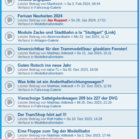
Letzter Beitrag von
Manfred A.
«
Sa 3. Feb 2024, 09:44
Verfasst in
Fahrzeug-Galerie
Ferivan Neuheiten 2024
Letzter Beitrag von
Jan Ruppert
«
So 28. Jan 2024, 17:51
Verfasst in
Modellstraßenbahn
Module Zacke und Stadtbahn a la "Stuttgart" (Link)
Letzter Beitrag von
Alsternordbahn
«
Mo 22. Jan 2024, 11:12
Verfasst in
Anlagen-Galerie
Unverzichtbar für den Trammodellbau: glasklare Fenster!
Letzter Beitrag von
Matthias.Vollstedt
«
So 21. Jan 2024, 15:11
Verfasst in
Modellstraßenbahn
Guten Rutsch ins neue Jahr
Letzter Beitrag von
tatra-71
«
Sa 30. Dez 2023, 18:06
Verfasst in
Modellstraßenbahn
Was bitte ist ein Anderthalbrichtungswagen?
Letzter Beitrag von
Matthias.Vollstedt
«
Fr 22. Dez 2023, 11:56
Verfasst in
Fahrzeug-Galerie
Vierachsige Sattelgelenkwagen 209 bis 227 der DVG
Letzter Beitrag von
Matthias.Vollstedt
«
Mi 20. Dez 2023, 21:25
Verfasst in
Fahrzeug-Galerie
Der TramShop hört auf !!!
Letzter Beitrag von
Rolf Hafke
«
So 10. Dez 2023, 14:28
Verfasst in
Modellstraßenbahn
Eine Fluppe zum Tag der Modellbahn
Letzter Beitrag von
Matthias.Vollstedt
«
Sa 2. Dez 2023, 17:46
Verfasst in
Modellstraßenbahn