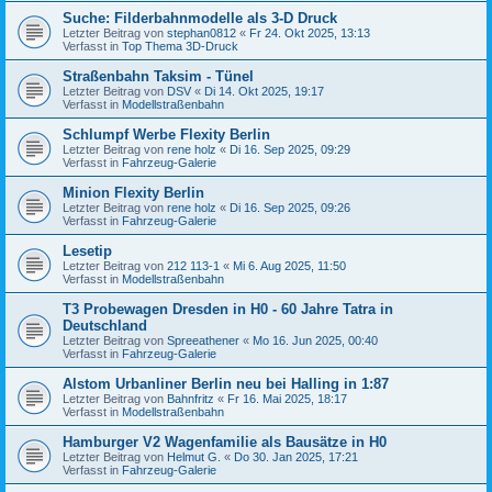
Suche: Filderbahnmodelle als 3-D Druck
Letzter Beitrag von
stephan0812
«
Fr 24. Okt 2025, 13:13
Verfasst in
Top Thema 3D-Druck
Straßenbahn Taksim - Tünel
Letzter Beitrag von
DSV
«
Di 14. Okt 2025, 19:17
Verfasst in
Modellstraßenbahn
Schlumpf Werbe Flexity Berlin
Letzter Beitrag von
rene holz
«
Di 16. Sep 2025, 09:29
Verfasst in
Fahrzeug-Galerie
Minion Flexity Berlin
Letzter Beitrag von
rene holz
«
Di 16. Sep 2025, 09:26
Verfasst in
Fahrzeug-Galerie
Lesetip
Letzter Beitrag von
212 113-1
«
Mi 6. Aug 2025, 11:50
Verfasst in
Modellstraßenbahn
T3 Probewagen Dresden in H0 - 60 Jahre Tatra in
Deutschland
Letzter Beitrag von
Spreeathener
«
Mo 16. Jun 2025, 00:40
Verfasst in
Fahrzeug-Galerie
Alstom Urbanliner Berlin neu bei Halling in 1:87
Letzter Beitrag von
Bahnfritz
«
Fr 16. Mai 2025, 18:17
Verfasst in
Modellstraßenbahn
Hamburger V2 Wagenfamilie als Bausätze in H0
Letzter Beitrag von
Helmut G.
«
Do 30. Jan 2025, 17:21
Verfasst in
Fahrzeug-Galerie