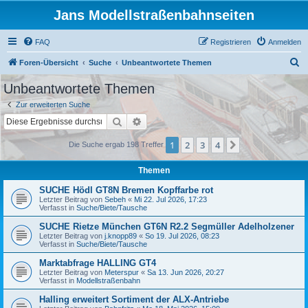
Jans Modellstraßenbahnseiten
FAQ
Registrieren
Anmelden
S
Foren-Übersicht
Suche
Unbeantwortete Themen
u
Unbeantwortete Themen
c
Zur erweiterten Suche
h
Suche
Erweiterte Suche
e
1
2
3
4
Nächste
Die Suche ergab 198 Treffer
Themen
SUCHE Hödl GT8N Bremen Kopffarbe rot
Letzter Beitrag von
Sebeh
«
Mi 22. Jul 2026, 17:23
Verfasst in
Suche/Biete/Tausche
SUCHE Rietze München GT6N R2.2 Segmüller Adelholzener
Letzter Beitrag von
j.knopp89
«
So 19. Jul 2026, 08:23
Verfasst in
Suche/Biete/Tausche
Marktabfrage HALLING GT4
Letzter Beitrag von
Meterspur
«
Sa 13. Jun 2026, 20:27
Verfasst in
Modellstraßenbahn
Halling erweitert Sortiment der ALX-Antriebe