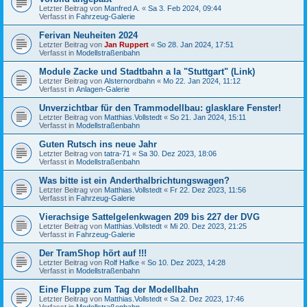
Letzter Beitrag von
Manfred A.
«
Sa 3. Feb 2024, 09:44
Verfasst in
Fahrzeug-Galerie
Ferivan Neuheiten 2024
Letzter Beitrag von
Jan Ruppert
«
So 28. Jan 2024, 17:51
Verfasst in
Modellstraßenbahn
Module Zacke und Stadtbahn a la "Stuttgart" (Link)
Letzter Beitrag von
Alsternordbahn
«
Mo 22. Jan 2024, 11:12
Verfasst in
Anlagen-Galerie
Unverzichtbar für den Trammodellbau: glasklare Fenster!
Letzter Beitrag von
Matthias.Vollstedt
«
So 21. Jan 2024, 15:11
Verfasst in
Modellstraßenbahn
Guten Rutsch ins neue Jahr
Letzter Beitrag von
tatra-71
«
Sa 30. Dez 2023, 18:06
Verfasst in
Modellstraßenbahn
Was bitte ist ein Anderthalbrichtungswagen?
Letzter Beitrag von
Matthias.Vollstedt
«
Fr 22. Dez 2023, 11:56
Verfasst in
Fahrzeug-Galerie
Vierachsige Sattelgelenkwagen 209 bis 227 der DVG
Letzter Beitrag von
Matthias.Vollstedt
«
Mi 20. Dez 2023, 21:25
Verfasst in
Fahrzeug-Galerie
Der TramShop hört auf !!!
Letzter Beitrag von
Rolf Hafke
«
So 10. Dez 2023, 14:28
Verfasst in
Modellstraßenbahn
Eine Fluppe zum Tag der Modellbahn
Letzter Beitrag von
Matthias.Vollstedt
«
Sa 2. Dez 2023, 17:46
Verfasst in
Modellstraßenbahn