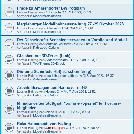
Frage zu Ammendorfer BW Potsdam
Letzter Beitrag von
Achim
«
Fr 27. Okt 2023, 22:33
Verfasst in
Modellstraßenbahn
Magdeburger Modellbahnausstellung 27.-29.Oktober 2023
Letzter Beitrag von
Sukram
«
Di 24. Okt 2023, 10:10
Verfasst in
Modellstraßenbahn
Der Düsseldorfer Sechsfensterwagen in Vorbild und Modell
Letzter Beitrag von
Matthias.Vollstedt
«
So 22. Okt 2023, 11:47
Verfasst in
Fahrzeug-Galerie
Gleisbau mit 3D-Druck (Link)
Letzter Beitrag von
Alsternordbahn
«
Di 17. Okt 2023, 12:17
Verfasst in
Top Thema 3D-Druck
Diorama Scherfede Hbf( ist schon fertig)
Letzter Beitrag von
neudalhausenstadbahn
«
Di 8. Aug 2023, 16:37
Verfasst in
Anlagen-Galerie
Arbeits-Beiwagen aus Hannover in H0
Letzter Beitrag von
Helmut G.
«
Mo 7. Aug 2023, 11:52
Verfasst in
Fahrzeug-Galerie
Miniaturwelten Stuttgart: *Sommer-Spezial* für Forums-
Mitglieder
Letzter Beitrag von
Micha
«
Sa 15. Jul 2023, 00:23
Verfasst in
Modellstraßenbahn
Reko Halberstadt von Halling
Letzter Beitrag von
Jan Ruppert
«
Di 6. Jun 2023, 06:36
Verfasst in
Modellstraßenbahn