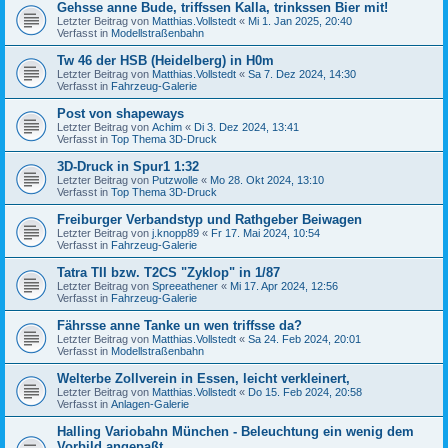
Gehsse anne Bude, triffssen Kalla, trinkssen Bier mit!
Letzter Beitrag von
Matthias.Vollstedt
«
Mi 1. Jan 2025, 20:40
Verfasst in
Modellstraßenbahn
Tw 46 der HSB (Heidelberg) in H0m
Letzter Beitrag von
Matthias.Vollstedt
«
Sa 7. Dez 2024, 14:30
Verfasst in
Fahrzeug-Galerie
Post von shapeways
Letzter Beitrag von
Achim
«
Di 3. Dez 2024, 13:41
Verfasst in
Top Thema 3D-Druck
3D-Druck in Spur1 1:32
Letzter Beitrag von
Putzwolle
«
Mo 28. Okt 2024, 13:10
Verfasst in
Top Thema 3D-Druck
Freiburger Verbandstyp und Rathgeber Beiwagen
Letzter Beitrag von
j.knopp89
«
Fr 17. Mai 2024, 10:54
Verfasst in
Fahrzeug-Galerie
Tatra TII bzw. T2CS "Zyklop" in 1/87
Letzter Beitrag von
Spreeathener
«
Mi 17. Apr 2024, 12:56
Verfasst in
Fahrzeug-Galerie
Fährsse anne Tanke un wen triffsse da?
Letzter Beitrag von
Matthias.Vollstedt
«
Sa 24. Feb 2024, 20:01
Verfasst in
Modellstraßenbahn
Welterbe Zollverein in Essen, leicht verkleinert,
Letzter Beitrag von
Matthias.Vollstedt
«
Do 15. Feb 2024, 20:58
Verfasst in
Anlagen-Galerie
Halling Variobahn München - Beleuchtung ein wenig dem
Vorbild angepaßt