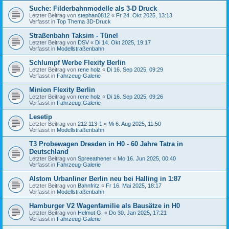
Suche: Filderbahnmodelle als 3-D Druck
Letzter Beitrag von
stephan0812
«
Fr 24. Okt 2025, 13:13
Verfasst in
Top Thema 3D-Druck
Straßenbahn Taksim - Tünel
Letzter Beitrag von
DSV
«
Di 14. Okt 2025, 19:17
Verfasst in
Modellstraßenbahn
Schlumpf Werbe Flexity Berlin
Letzter Beitrag von
rene holz
«
Di 16. Sep 2025, 09:29
Verfasst in
Fahrzeug-Galerie
Minion Flexity Berlin
Letzter Beitrag von
rene holz
«
Di 16. Sep 2025, 09:26
Verfasst in
Fahrzeug-Galerie
Lesetip
Letzter Beitrag von
212 113-1
«
Mi 6. Aug 2025, 11:50
Verfasst in
Modellstraßenbahn
T3 Probewagen Dresden in H0 - 60 Jahre Tatra in
Deutschland
Letzter Beitrag von
Spreeathener
«
Mo 16. Jun 2025, 00:40
Verfasst in
Fahrzeug-Galerie
Alstom Urbanliner Berlin neu bei Halling in 1:87
Letzter Beitrag von
Bahnfritz
«
Fr 16. Mai 2025, 18:17
Verfasst in
Modellstraßenbahn
Hamburger V2 Wagenfamilie als Bausätze in H0
Letzter Beitrag von
Helmut G.
«
Do 30. Jan 2025, 17:21
Verfasst in
Fahrzeug-Galerie