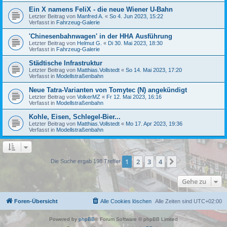
Ein X namens FeliX - die neue Wiener U-Bahn
Letzter Beitrag von
Manfred A.
«
So 4. Jun 2023, 15:22
Verfasst in
Fahrzeug-Galerie
'Chinesenbahnwagen' in der HHA Ausführung
Letzter Beitrag von
Helmut G.
«
Di 30. Mai 2023, 18:30
Verfasst in
Fahrzeug-Galerie
Städtische Infrastruktur
Letzter Beitrag von
Matthias.Vollstedt
«
So 14. Mai 2023, 17:20
Verfasst in
Modellstraßenbahn
Neue Tatra-Varianten von Tomytec (N) angekündigt
Letzter Beitrag von
VolkerMZ
«
Fr 12. Mai 2023, 16:16
Verfasst in
Modellstraßenbahn
Kohle, Eisen, Schlegel-Bier...
Letzter Beitrag von
Matthias.Vollstedt
«
Mo 17. Apr 2023, 19:36
Verfasst in
Modellstraßenbahn
1
2
3
4
Nächste
Die Suche ergab 198 Treffer
Gehe zu
Foren-Übersicht
Alle Cookies löschen
Alle Zeiten sind
UTC+02:00
Powered by
phpBB
® Forum Software © phpBB Limited