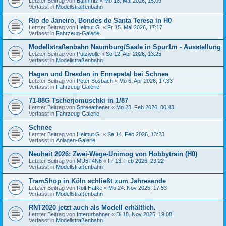
Letzter Beitrag von
Bahnfritz
«
Mo 18. Mai 2026, 15:09
Verfasst in
Modellstraßenbahn
Rio de Janeiro, Bondes de Santa Teresa in H0
Letzter Beitrag von
Helmut G.
«
Fr 15. Mai 2026, 17:17
Verfasst in
Fahrzeug-Galerie
Modellstraßenbahn Naumburg/Saale in Spur1m - Ausstellung
Letzter Beitrag von
Putzwolle
«
So 12. Apr 2026, 13:25
Verfasst in
Modellstraßenbahn
Hagen und Dresden in Ennepetal bei Schnee
Letzter Beitrag von
Peter Bosbach
«
Mo 6. Apr 2026, 17:33
Verfasst in
Fahrzeug-Galerie
71-88G Tscherjomuschki in 1/87
Letzter Beitrag von
Spreeathener
«
Mo 23. Feb 2026, 00:43
Verfasst in
Fahrzeug-Galerie
Schnee
Letzter Beitrag von
Helmut G.
«
Sa 14. Feb 2026, 13:23
Verfasst in
Anlagen-Galerie
Neuheit 2026: Zwei-Wege-Unimog von Hobbytrain (H0)
Letzter Beitrag von
MU5T4N6
«
Fr 13. Feb 2026, 23:22
Verfasst in
Modellstraßenbahn
TramShop in Köln schließt zum Jahresende
Letzter Beitrag von
Rolf Hafke
«
Mo 24. Nov 2025, 17:53
Verfasst in
Modellstraßenbahn
RNT2020 jetzt auch als Modell erhältlich.
Letzter Beitrag von
Interurbahner
«
Di 18. Nov 2025, 19:08
Verfasst in
Modellstraßenbahn