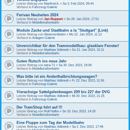
Letzter Beitrag von
Manfred A.
«
Sa 3. Feb 2024, 09:44
Verfasst in
Fahrzeug-Galerie
Ferivan Neuheiten 2024
Letzter Beitrag von
Jan Ruppert
«
So 28. Jan 2024, 17:51
Verfasst in
Modellstraßenbahn
Module Zacke und Stadtbahn a la "Stuttgart" (Link)
Letzter Beitrag von
Alsternordbahn
«
Mo 22. Jan 2024, 11:12
Verfasst in
Anlagen-Galerie
Unverzichtbar für den Trammodellbau: glasklare Fenster!
Letzter Beitrag von
Matthias.Vollstedt
«
So 21. Jan 2024, 15:11
Verfasst in
Modellstraßenbahn
Guten Rutsch ins neue Jahr
Letzter Beitrag von
tatra-71
«
Sa 30. Dez 2023, 18:06
Verfasst in
Modellstraßenbahn
Was bitte ist ein Anderthalbrichtungswagen?
Letzter Beitrag von
Matthias.Vollstedt
«
Fr 22. Dez 2023, 11:56
Verfasst in
Fahrzeug-Galerie
Vierachsige Sattelgelenkwagen 209 bis 227 der DVG
Letzter Beitrag von
Matthias.Vollstedt
«
Mi 20. Dez 2023, 21:25
Verfasst in
Fahrzeug-Galerie
Der TramShop hört auf !!!
Letzter Beitrag von
Rolf Hafke
«
So 10. Dez 2023, 14:28
Verfasst in
Modellstraßenbahn
Eine Fluppe zum Tag der Modellbahn
Letzter Beitrag von
Matthias.Vollstedt
«
Sa 2. Dez 2023, 17:46
Verfasst in
Modellstraßenbahn