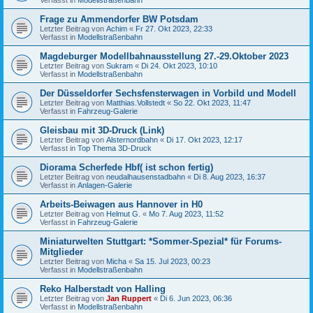
Frage zu Ammendorfer BW Potsdam
Letzter Beitrag von
Achim
«
Fr 27. Okt 2023, 22:33
Verfasst in
Modellstraßenbahn
Magdeburger Modellbahnausstellung 27.-29.Oktober 2023
Letzter Beitrag von
Sukram
«
Di 24. Okt 2023, 10:10
Verfasst in
Modellstraßenbahn
Der Düsseldorfer Sechsfensterwagen in Vorbild und Modell
Letzter Beitrag von
Matthias.Vollstedt
«
So 22. Okt 2023, 11:47
Verfasst in
Fahrzeug-Galerie
Gleisbau mit 3D-Druck (Link)
Letzter Beitrag von
Alsternordbahn
«
Di 17. Okt 2023, 12:17
Verfasst in
Top Thema 3D-Druck
Diorama Scherfede Hbf( ist schon fertig)
Letzter Beitrag von
neudalhausenstadbahn
«
Di 8. Aug 2023, 16:37
Verfasst in
Anlagen-Galerie
Arbeits-Beiwagen aus Hannover in H0
Letzter Beitrag von
Helmut G.
«
Mo 7. Aug 2023, 11:52
Verfasst in
Fahrzeug-Galerie
Miniaturwelten Stuttgart: *Sommer-Spezial* für Forums-
Mitglieder
Letzter Beitrag von
Micha
«
Sa 15. Jul 2023, 00:23
Verfasst in
Modellstraßenbahn
Reko Halberstadt von Halling
Letzter Beitrag von
Jan Ruppert
«
Di 6. Jun 2023, 06:36
Verfasst in
Modellstraßenbahn