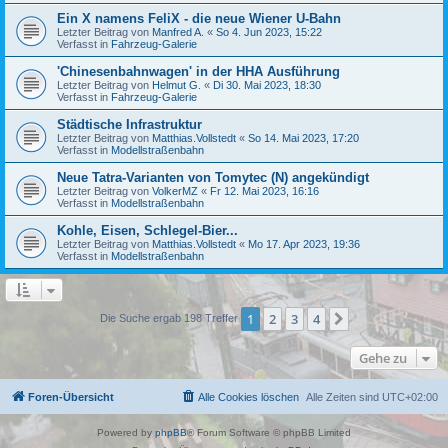
Ein X namens FeliX - die neue Wiener U-Bahn
Letzter Beitrag von
Manfred A.
«
So 4. Jun 2023, 15:22
Verfasst in
Fahrzeug-Galerie
'Chinesenbahnwagen' in der HHA Ausführung
Letzter Beitrag von
Helmut G.
«
Di 30. Mai 2023, 18:30
Verfasst in
Fahrzeug-Galerie
Städtische Infrastruktur
Letzter Beitrag von
Matthias.Vollstedt
«
So 14. Mai 2023, 17:20
Verfasst in
Modellstraßenbahn
Neue Tatra-Varianten von Tomytec (N) angekündigt
Letzter Beitrag von
VolkerMZ
«
Fr 12. Mai 2023, 16:16
Verfasst in
Modellstraßenbahn
Kohle, Eisen, Schlegel-Bier...
Letzter Beitrag von
Matthias.Vollstedt
«
Mo 17. Apr 2023, 19:36
Verfasst in
Modellstraßenbahn
1
2
3
4
Nächste
Die Suche ergab 198 Treffer
Gehe zu
Foren-Übersicht
Alle Cookies löschen
Alle Zeiten sind
UTC+02:00
Powered by
phpBB
® Forum Software © phpBB Limited