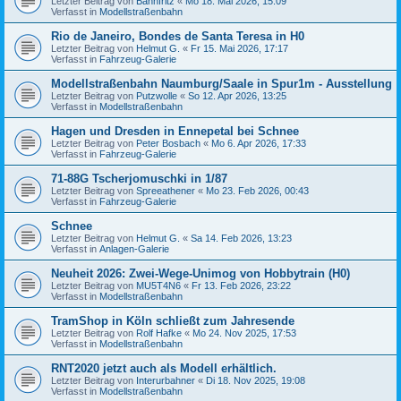
Letzter Beitrag von
Bahnfritz
«
Mo 18. Mai 2026, 15:09
Verfasst in
Modellstraßenbahn
Rio de Janeiro, Bondes de Santa Teresa in H0
Letzter Beitrag von
Helmut G.
«
Fr 15. Mai 2026, 17:17
Verfasst in
Fahrzeug-Galerie
Modellstraßenbahn Naumburg/Saale in Spur1m - Ausstellung
Letzter Beitrag von
Putzwolle
«
So 12. Apr 2026, 13:25
Verfasst in
Modellstraßenbahn
Hagen und Dresden in Ennepetal bei Schnee
Letzter Beitrag von
Peter Bosbach
«
Mo 6. Apr 2026, 17:33
Verfasst in
Fahrzeug-Galerie
71-88G Tscherjomuschki in 1/87
Letzter Beitrag von
Spreeathener
«
Mo 23. Feb 2026, 00:43
Verfasst in
Fahrzeug-Galerie
Schnee
Letzter Beitrag von
Helmut G.
«
Sa 14. Feb 2026, 13:23
Verfasst in
Anlagen-Galerie
Neuheit 2026: Zwei-Wege-Unimog von Hobbytrain (H0)
Letzter Beitrag von
MU5T4N6
«
Fr 13. Feb 2026, 23:22
Verfasst in
Modellstraßenbahn
TramShop in Köln schließt zum Jahresende
Letzter Beitrag von
Rolf Hafke
«
Mo 24. Nov 2025, 17:53
Verfasst in
Modellstraßenbahn
RNT2020 jetzt auch als Modell erhältlich.
Letzter Beitrag von
Interurbahner
«
Di 18. Nov 2025, 19:08
Verfasst in
Modellstraßenbahn