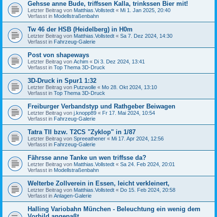
Gehsse anne Bude, triffssen Kalla, trinkssen Bier mit!
Letzter Beitrag von
Matthias.Vollstedt
«
Mi 1. Jan 2025, 20:40
Verfasst in
Modellstraßenbahn
Tw 46 der HSB (Heidelberg) in H0m
Letzter Beitrag von
Matthias.Vollstedt
«
Sa 7. Dez 2024, 14:30
Verfasst in
Fahrzeug-Galerie
Post von shapeways
Letzter Beitrag von
Achim
«
Di 3. Dez 2024, 13:41
Verfasst in
Top Thema 3D-Druck
3D-Druck in Spur1 1:32
Letzter Beitrag von
Putzwolle
«
Mo 28. Okt 2024, 13:10
Verfasst in
Top Thema 3D-Druck
Freiburger Verbandstyp und Rathgeber Beiwagen
Letzter Beitrag von
j.knopp89
«
Fr 17. Mai 2024, 10:54
Verfasst in
Fahrzeug-Galerie
Tatra TII bzw. T2CS "Zyklop" in 1/87
Letzter Beitrag von
Spreeathener
«
Mi 17. Apr 2024, 12:56
Verfasst in
Fahrzeug-Galerie
Fährsse anne Tanke un wen triffsse da?
Letzter Beitrag von
Matthias.Vollstedt
«
Sa 24. Feb 2024, 20:01
Verfasst in
Modellstraßenbahn
Welterbe Zollverein in Essen, leicht verkleinert,
Letzter Beitrag von
Matthias.Vollstedt
«
Do 15. Feb 2024, 20:58
Verfasst in
Anlagen-Galerie
Halling Variobahn München - Beleuchtung ein wenig dem
Vorbild angepaßt