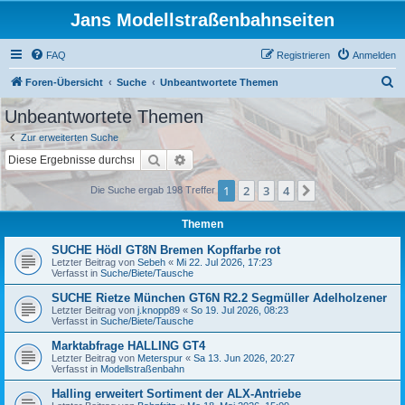
Jans Modellstraßenbahnseiten
FAQ
Registrieren
Anmelden
S
Foren-Übersicht
Suche
Unbeantwortete Themen
u
Unbeantwortete Themen
c
Zur erweiterten Suche
h
Suche
Erweiterte Suche
e
1
2
3
4
Nächste
Die Suche ergab 198 Treffer
Themen
SUCHE Hödl GT8N Bremen Kopffarbe rot
Letzter Beitrag von
Sebeh
«
Mi 22. Jul 2026, 17:23
Verfasst in
Suche/Biete/Tausche
SUCHE Rietze München GT6N R2.2 Segmüller Adelholzener
Letzter Beitrag von
j.knopp89
«
So 19. Jul 2026, 08:23
Verfasst in
Suche/Biete/Tausche
Marktabfrage HALLING GT4
Letzter Beitrag von
Meterspur
«
Sa 13. Jun 2026, 20:27
Verfasst in
Modellstraßenbahn
Halling erweitert Sortiment der ALX-Antriebe