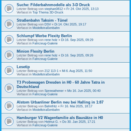
Suche: Filderbahnmodelle als 3-D Druck
Letzter Beitrag von
stephan0812
«
Fr 24. Okt 2025, 13:13
Verfasst in
Top Thema 3D-Druck
Straßenbahn Taksim - Tünel
Letzter Beitrag von
DSV
«
Di 14. Okt 2025, 19:17
Verfasst in
Modellstraßenbahn
Schlumpf Werbe Flexity Berlin
Letzter Beitrag von
rene holz
«
Di 16. Sep 2025, 09:29
Verfasst in
Fahrzeug-Galerie
Minion Flexity Berlin
Letzter Beitrag von
rene holz
«
Di 16. Sep 2025, 09:26
Verfasst in
Fahrzeug-Galerie
Lesetip
Letzter Beitrag von
212 113-1
«
Mi 6. Aug 2025, 11:50
Verfasst in
Modellstraßenbahn
T3 Probewagen Dresden in H0 - 60 Jahre Tatra in
Deutschland
Letzter Beitrag von
Spreeathener
«
Mo 16. Jun 2025, 00:40
Verfasst in
Fahrzeug-Galerie
Alstom Urbanliner Berlin neu bei Halling in 1:87
Letzter Beitrag von
Bahnfritz
«
Fr 16. Mai 2025, 18:17
Verfasst in
Modellstraßenbahn
Hamburger V2 Wagenfamilie als Bausätze in H0
Letzter Beitrag von
Helmut G.
«
Do 30. Jan 2025, 17:21
Verfasst in
Fahrzeug-Galerie