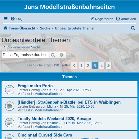
Jans Modellstraßenbahnseiten
FAQ
Registrieren
Anmelden
S
Foren-Übersicht
Suche
Unbeantwortete Themen
u
Unbeantwortete Themen
c
Zur erweiterten Suche
h
Suche
Erweiterte Suche
e
1
2
3
4
Vorherige
Nächste
Die Suche ergab 198 Treffer
Themen
Frage metro Porto
Letzter Beitrag von
SKIP
«
So 5. Apr 2020, 17:53
Verfasst in
Modellstraßenbahn
[Händler] ,Straßenbahn-Blättle' bei ETS in Waiblingen
Letzter Beitrag von
Micha
«
Mi 25. Mär 2020, 10:58
Verfasst in
Modellstraßenbahn
Totally Models Weekend 2020, Absage
Letzter Beitrag von
Helmut G.
«
Do 19. Mär 2020, 12:16
Verfasst in
Modellstraßenbahn
Cincinnati Curved Side Cars