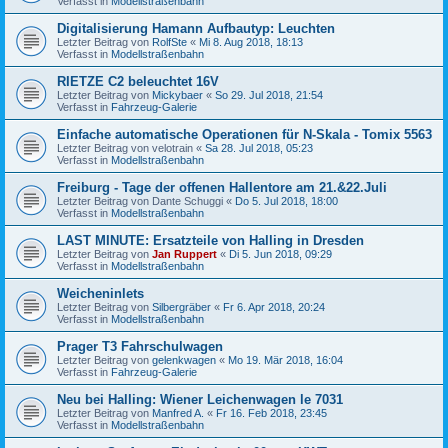
Verfasst in
Modellstraßenbahn
Digitalisierung Hamann Aufbautyp: Leuchten
Letzter Beitrag von
RolfSte
«
Mi 8. Aug 2018, 18:13
Verfasst in
Modellstraßenbahn
RIETZE C2 beleuchtet 16V
Letzter Beitrag von
Mickybaer
«
So 29. Jul 2018, 21:54
Verfasst in
Fahrzeug-Galerie
Einfache automatische Operationen für N-Skala - Tomix 5563
Letzter Beitrag von
velotrain
«
Sa 28. Jul 2018, 05:23
Verfasst in
Modellstraßenbahn
Freiburg - Tage der offenen Hallentore am 21.&22.Juli
Letzter Beitrag von
Dante Schuggi
«
Do 5. Jul 2018, 18:00
Verfasst in
Modellstraßenbahn
LAST MINUTE: Ersatzteile von Halling in Dresden
Letzter Beitrag von
Jan Ruppert
«
Di 5. Jun 2018, 09:29
Verfasst in
Modellstraßenbahn
Weicheninlets
Letzter Beitrag von
Silbergräber
«
Fr 6. Apr 2018, 20:24
Verfasst in
Modellstraßenbahn
Prager T3 Fahrschulwagen
Letzter Beitrag von
gelenkwagen
«
Mo 19. Mär 2018, 16:04
Verfasst in
Fahrzeug-Galerie
Neu bei Halling: Wiener Leichenwagen le 7031
Letzter Beitrag von
Manfred A.
«
Fr 16. Feb 2018, 23:45
Verfasst in
Modellstraßenbahn