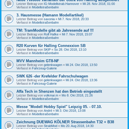
Letzter Beitrag von
IG-Modellstrab.Hannover
«
Mi 28. Nov 2018, 01:00
Verfasst in
Modellstraßenbahn
3. Hausmesse (Hamann Modellartikel)
Letzter Beitrag von
saxonia
«
Mi 7. Nov 2018, 20:33
Verfasst in
Modellstraßenbahn
TM: TramModelle gibt ab Jahresende auf !!!
Letzter Beitrag von
Rolf Hafke
«
Mi 7. Nov 2018, 15:07
Verfasst in
Modellstraßenbahn
R20 Kurven für Halling Connexxion SB
Letzter Beitrag von
SKIP
«
So 28. Okt 2018, 13:10
Verfasst in
Modellstraßenbahn
MVV Mannheim GT8-NF
Letzter Beitrag von
gelenkwagen
«
Mi 24. Okt 2018, 13:50
Verfasst in
Fahrzeug-Galerie
SWK 626 -der Krefelder Fahrschulwagen
Letzter Beitrag von
gelenkwagen
«
Mi 24. Okt 2018, 13:36
Verfasst in
Fahrzeug-Galerie
Affa Tech in Shenzen hat den Betrieb eingestellt
Letzter Beitrag von
volkmar.m
«
Mo 8. Okt 2018, 21:26
Verfasst in
Modellstraßenbahn
Messe "Modell Hobby Spiel" Leipzig 05. - 07.10.
Letzter Beitrag von
André
«
Mi 3. Okt 2018, 13:08
Verfasst in
Modellstraßenbahn
Zeichnung DUEWAG KÖLNER Strassenbahn T32 + B38
Letzter Beitrag von
StrabMod
«
Mo 20. Aug 2018, 14:30