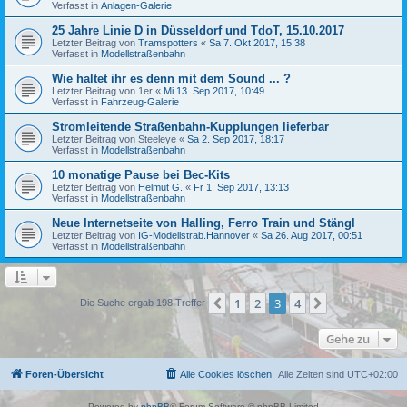
Verfasst in
Anlagen-Galerie
25 Jahre Linie D in Düsseldorf und TdoT, 15.10.2017
Letzter Beitrag von
Tramspotters
«
Sa 7. Okt 2017, 15:38
Verfasst in
Modellstraßenbahn
Wie haltet ihr es denn mit dem Sound ... ?
Letzter Beitrag von
1er
«
Mi 13. Sep 2017, 10:49
Verfasst in
Fahrzeug-Galerie
Stromleitende Straßenbahn-Kupplungen lieferbar
Letzter Beitrag von
Steeleye
«
Sa 2. Sep 2017, 18:17
Verfasst in
Modellstraßenbahn
10 monatige Pause bei Bec-Kits
Letzter Beitrag von
Helmut G.
«
Fr 1. Sep 2017, 13:13
Verfasst in
Modellstraßenbahn
Neue Internetseite von Halling, Ferro Train und Stängl
Letzter Beitrag von
IG-Modellstrab.Hannover
«
Sa 26. Aug 2017, 00:51
Verfasst in
Modellstraßenbahn
1
2
3
4
Vorherige
Nächste
Die Suche ergab 198 Treffer
Gehe zu
Foren-Übersicht
Alle Cookies löschen
Alle Zeiten sind
UTC+02:00
Powered by
phpBB
® Forum Software © phpBB Limited