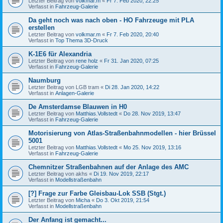
Letzter Beitrag von
volkmar.m
«
Fr 7. Feb 2020, 22:25
Verfasst in
Fahrzeug-Galerie
Da geht noch was nach oben - HO Fahrzeuge mit PLA
erstellen
Letzter Beitrag von
volkmar.m
«
Fr 7. Feb 2020, 20:40
Verfasst in
Top Thema 3D-Druck
K-1E6 für Alexandria
Letzter Beitrag von
rene holz
«
Fr 31. Jan 2020, 07:25
Verfasst in
Fahrzeug-Galerie
Naumburg
Letzter Beitrag von
LGB tram
«
Di 28. Jan 2020, 14:22
Verfasst in
Anlagen-Galerie
De Amsterdamse Blauwen in H0
Letzter Beitrag von
Matthias.Vollstedt
«
Do 28. Nov 2019, 13:47
Verfasst in
Fahrzeug-Galerie
Motorisierung von Atlas-Straßenbahnmodellen - hier Brüssel
5001
Letzter Beitrag von
Matthias.Vollstedt
«
Mo 25. Nov 2019, 13:16
Verfasst in
Fahrzeug-Galerie
Chemnitzer Straßenbahnen auf der Anlage des AMC
Letzter Beitrag von
akhs
«
Di 19. Nov 2019, 22:17
Verfasst in
Modellstraßenbahn
[?] Frage zur Farbe Gleisbau-Lok SSB (Stgt.)
Letzter Beitrag von
Micha
«
Do 3. Okt 2019, 21:54
Verfasst in
Modellstraßenbahn
Der Anfang ist gemacht...