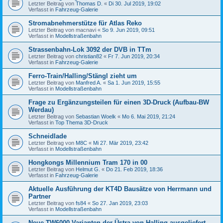
Letzter Beitrag von
Thomas D.
«
Di 30. Jul 2019, 19:02
Verfasst in
Fahrzeug-Galerie
Stromabnehmerstütze für Atlas Reko
Letzter Beitrag von
macnavi
«
So 9. Jun 2019, 09:51
Verfasst in
Modellstraßenbahn
Strassenbahn-Lok 3092 der DVB in TTm
Letzter Beitrag von
christian82
«
Fr 7. Jun 2019, 20:34
Verfasst in
Fahrzeug-Galerie
Ferro-Train/Halling/Stängl zieht um
Letzter Beitrag von
Manfred A.
«
Sa 1. Jun 2019, 15:55
Verfasst in
Modellstraßenbahn
Frage zu Ergänzungsteilen für einen 3D-Druck (Aufbau-BW
Werdau)
Letzter Beitrag von
Sebastian Woelk
«
Mo 6. Mai 2019, 21:24
Verfasst in
Top Thema 3D-Druck
Schneidlade
Letzter Beitrag von
M8C
«
Mi 27. Mär 2019, 23:42
Verfasst in
Modellstraßenbahn
Hongkongs Millennium Tram 170 in 00
Letzter Beitrag von
Helmut G.
«
Do 21. Feb 2019, 18:36
Verfasst in
Fahrzeug-Galerie
Aktuelle Ausführung der KT4D Bausätze von Herrmann und
Partner
Letzter Beitrag von
fs84
«
So 27. Jan 2019, 23:03
Verfasst in
Modellstraßenbahn
Neue TW6000 Varianten der Üstra von Halling ausgeliefert