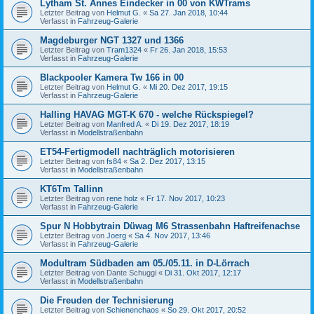
Lytham St. Annes Eindecker in 00 von KWTrams
Letzter Beitrag von
Helmut G.
«
Sa 27. Jan 2018, 10:44
Verfasst in
Fahrzeug-Galerie
Magdeburger NGT 1327 und 1366
Letzter Beitrag von
Tram1324
«
Fr 26. Jan 2018, 15:53
Verfasst in
Fahrzeug-Galerie
Blackpooler Kamera Tw 166 in 00
Letzter Beitrag von
Helmut G.
«
Mi 20. Dez 2017, 19:15
Verfasst in
Fahrzeug-Galerie
Halling HAVAG MGT-K 670 - welche Rückspiegel?
Letzter Beitrag von
Manfred A.
«
Di 19. Dez 2017, 18:19
Verfasst in
Modellstraßenbahn
ET54-Fertigmodell nachträglich motorisieren
Letzter Beitrag von
fs84
«
Sa 2. Dez 2017, 13:15
Verfasst in
Modellstraßenbahn
KT6Tm Tallinn
Letzter Beitrag von
rene holz
«
Fr 17. Nov 2017, 10:23
Verfasst in
Fahrzeug-Galerie
Spur N Hobbytrain Düwag M6 Strassenbahn Haftreifenachse
Letzter Beitrag von
Joerg
«
Sa 4. Nov 2017, 13:46
Verfasst in
Fahrzeug-Galerie
Modultram Südbaden am 05./05.11. in D-Lörrach
Letzter Beitrag von
Dante Schuggi
«
Di 31. Okt 2017, 12:17
Verfasst in
Modellstraßenbahn
Die Freuden der Technisierung
Letzter Beitrag von
Schienenchaos
«
So 29. Okt 2017, 20:52