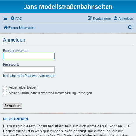
Jans Modellstraßenbahnseiten
FAQ
Registrieren
Anmelden
S
Foren-Übersicht
u
Anmelden
c
h
Benutzername:
e
Passwort:
Ich habe mein Passwort vergessen
Angemeldet bleiben
Meinen Online-Status während dieser Sitzung verbergen
REGISTRIEREN
Du musst in diesem Forum registriert sein, um dich anmelden zu können. Die
Registrierung ist in wenigen Augenblicken erledigt und ermöglicht dir, auf
weitere Funktionen zuzugreifen. Die Board-Administration kann registrierten