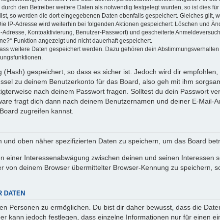
rch den Betreiber weitere Daten als notwendig festgelegt wurden, so ist dies für 
llst, so werden die dort eingegebenen Daten ebenfalls gespeichert. Gleiches gilt, 
Die IP-Adresse wird weiterhin bei folgenden Aktionen gespeichert: Löschen und Än
l-Adresse, Kontoaktivierung, Benutzer-Passwort) und gescheiterte Anmeldeversuch
ine?“-Funktion angezeigt und nicht dauerhaft gespeichert.
 dass weitere Daten gespeichert werden. Dazu gehören dein Abstimmungsverhalten
gungsfunktionen.
(Hash) gespeichert, so dass es sicher ist. Jedoch wird dir empfohlen, 
ssel zu deinem Benutzerkonto für das Board, also geh mit ihm sorgsam
htigterweise nach deinem Passwort fragen. Solltest du dein Passwort v
are fragt dich dann nach deinem Benutzernamen und deiner E-Mail-Ad
Board zugreifen kannst.
en und oben näher spezifizierten Daten zu speichern, um das Board bet
en einer Interessenabwägung zwischen deinen und seinen Interessen sow
r von deinem Browser übermittelter Browser-Kennung zu speichern, so
R DATEN
n Personen zu ermöglichen. Du bist dir daher bewusst, dass die Daten d
ber kann jedoch festlegen, dass einzelne Informationen nur für einen ei