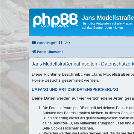
Jans Modellstraß
Hier gibts Antworten auf alle Fra
auf das Banner oben klicken
Schnellzugriff
FAQ
Foren-Übersicht
Jans Modellstraßenbahnseiten - Datenschutzer
Diese Richtlinie beschreibt, wie „Jans Modellstraßen
Foren-Besuchs gesammelt werden.
UMFANG UND ART DER DATENSPEICHERUNG
Deine Daten werden auf vier verschiedene Arten ges
Die Forensoftware phpBB erstellt bei deinem Besuch de
Aufrufen des Boards erhalten bleiben. In diesen Cookies
(zur Markierung dieser als gelesen/ungelesen; sofern d
deine Benutzer-ID, ein Authentifizierungsschlüssel und 
„Alle Cookies löschen“ löschen.
Weiterhin werden die Daten gespeichert, die du bei der 