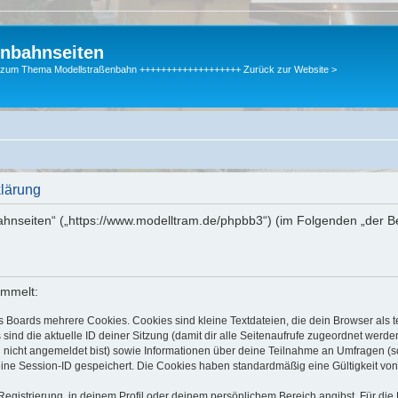
enbahnseiten
gen zum Thema Modellstraßenbahn +++++++++++++++++++ Zurück zur Website >
klärung
bahnseiten“ („https://www.modelltram.de/phpbb3“) (im Folgenden „der B
ammelt:
s Boards mehrere Cookies. Cookies sind kleine Textdateien, die dein Browser als
 sind die aktuelle ID deiner Sitzung (damit dir alle Seitenaufrufe zugeordnet werd
u nicht angemeldet bist) sowie Informationen über deine Teilnahme an Umfragen (s
eine Session-ID gespeichert. Die Cookies haben standardmäßig eine Gültigkeit von 
Registrierung, in deinem Profil oder deinem persönlichem Bereich angibst. Für di