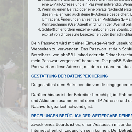
eine E-Mail-Adresse und ein Passwort notwendig. Wenn du
Wenn du einen Beitrag oder eine private Nachricht erste
diesen Fällen wird auch deine IP-Adresse gespeichert. 
Umfragen), Änderungen an zentralen Profildaten (E-Mai
Kennzeichnung (User Agent) wird nur in der „Wer ist onl
Schließlich erfordern einzelne Funktionen des Boards,
explizit von dir gesetzte Lesezeichen oder Benachrichti
Dein Passwort wird mit einer Einwege-Verschlüsselung 
Webseiten zu verwenden. Das Passwort ist dein Schlü
Betreibers, von phpBB Limited oder ein Dritter berec
mein Passwort vergessen“ benutzen. Die phpBB-Softw
Passwort an diese Adresse, mit dem du dann auf das 
GESTATTUNG DER DATENSPEICHERUNG
Du gestattest dem Betreiber, die von dir eingegeben
Darüber hinaus ist der Betreiber berechtigt, im Rahm
und Aktionen zusammen mit deiner IP-Adresse und de
Nachverfolgbarkeit notwendig ist.
REGELUNGEN BEZÜGLICH DER WEITERGABE DEINE
Zweck eines Boards ist es, einen Austausch mit andere
Internet öffentlich zugänglich sein können. Der Betrei