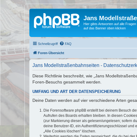
Jans Modellstraß
Hier gibts Antworten auf alle Fra
auf das Banner oben klicken
Schnellzugriff
FAQ
Foren-Übersicht
Jans Modellstraßenbahnseiten - Datenschutzer
Diese Richtlinie beschreibt, wie „Jans Modellstraßen
Foren-Besuchs gesammelt werden.
UMFANG UND ART DER DATENSPEICHERUNG
Deine Daten werden auf vier verschiedene Arten ges
Die Forensoftware phpBB erstellt bei deinem Besuch de
Aufrufen des Boards erhalten bleiben. In diesen Cookies
(zur Markierung dieser als gelesen/ungelesen; sofern d
deine Benutzer-ID, ein Authentifizierungsschlüssel und 
„Alle Cookies löschen“ löschen.
Weiterhin werden die Daten gespeichert, die du bei der 