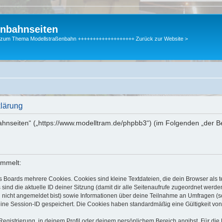
enbahnseiten
gen zum Thema Modellstraßenbahn +++++++++++++++++++ Zurück zur Website >
klärung
bahnseiten“ („https://www.modelltram.de/phpbb3“) (im Folgenden „der B
ammelt:
s Boards mehrere Cookies. Cookies sind kleine Textdateien, die dein Browser als
 sind die aktuelle ID deiner Sitzung (damit dir alle Seitenaufrufe zugeordnet werd
u nicht angemeldet bist) sowie Informationen über deine Teilnahme an Umfragen (s
eine Session-ID gespeichert. Die Cookies haben standardmäßig eine Gültigkeit von 
Registrierung, in deinem Profil oder deinem persönlichem Bereich angibst. Für di