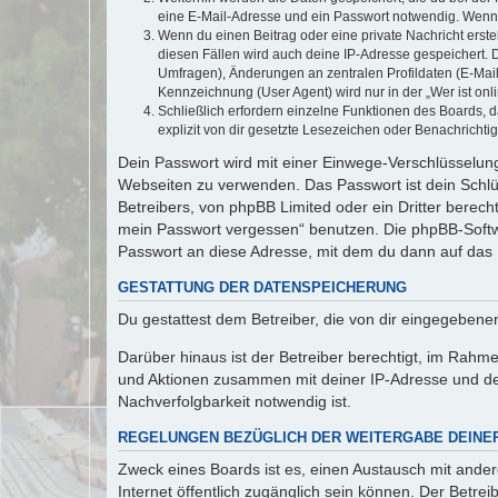
eine E-Mail-Adresse und ein Passwort notwendig. Wenn du
Wenn du einen Beitrag oder eine private Nachricht erste
diesen Fällen wird auch deine IP-Adresse gespeichert. 
Umfragen), Änderungen an zentralen Profildaten (E-Mai
Kennzeichnung (User Agent) wird nur in der „Wer ist onl
Schließlich erfordern einzelne Funktionen des Boards,
explizit von dir gesetzte Lesezeichen oder Benachrichti
Dein Passwort wird mit einer Einwege-Verschlüsselung 
Webseiten zu verwenden. Das Passwort ist dein Schlü
Betreibers, von phpBB Limited oder ein Dritter berec
mein Passwort vergessen“ benutzen. Die phpBB-Softw
Passwort an diese Adresse, mit dem du dann auf das 
GESTATTUNG DER DATENSPEICHERUNG
Du gestattest dem Betreiber, die von dir eingegeben
Darüber hinaus ist der Betreiber berechtigt, im Rahm
und Aktionen zusammen mit deiner IP-Adresse und de
Nachverfolgbarkeit notwendig ist.
REGELUNGEN BEZÜGLICH DER WEITERGABE DEINE
Zweck eines Boards ist es, einen Austausch mit andere
Internet öffentlich zugänglich sein können. Der Betrei