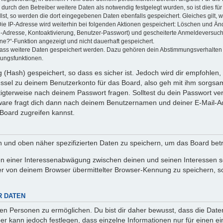
rch den Betreiber weitere Daten als notwendig festgelegt wurden, so ist dies für 
llst, so werden die dort eingegebenen Daten ebenfalls gespeichert. Gleiches gilt, 
Die IP-Adresse wird weiterhin bei folgenden Aktionen gespeichert: Löschen und Än
l-Adresse, Kontoaktivierung, Benutzer-Passwort) und gescheiterte Anmeldeversuch
ine?“-Funktion angezeigt und nicht dauerhaft gespeichert.
 dass weitere Daten gespeichert werden. Dazu gehören dein Abstimmungsverhalten
gungsfunktionen.
(Hash) gespeichert, so dass es sicher ist. Jedoch wird dir empfohlen, 
ssel zu deinem Benutzerkonto für das Board, also geh mit ihm sorgsam
htigterweise nach deinem Passwort fragen. Solltest du dein Passwort v
are fragt dich dann nach deinem Benutzernamen und deiner E-Mail-Ad
Board zugreifen kannst.
en und oben näher spezifizierten Daten zu speichern, um das Board bet
en einer Interessenabwägung zwischen deinen und seinen Interessen sow
r von deinem Browser übermittelter Browser-Kennung zu speichern, so
R DATEN
n Personen zu ermöglichen. Du bist dir daher bewusst, dass die Daten d
ber kann jedoch festlegen, dass einzelne Informationen nur für einen ei