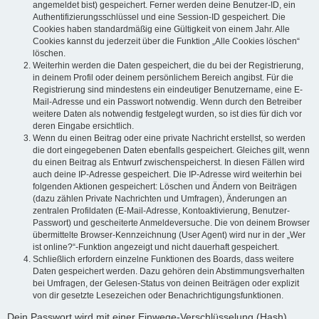
angemeldet bist) gespeichert. Ferner werden deine Benutzer-ID, ein
Authentifizierungsschlüssel und eine Session-ID gespeichert. Die
Cookies haben standardmäßig eine Gültigkeit von einem Jahr. Alle
Cookies kannst du jederzeit über die Funktion „Alle Cookies löschen“
löschen.
Weiterhin werden die Daten gespeichert, die du bei der Registrierung,
in deinem Profil oder deinem persönlichem Bereich angibst. Für die
Registrierung sind mindestens ein eindeutiger Benutzername, eine E-
Mail-Adresse und ein Passwort notwendig. Wenn durch den Betreiber
weitere Daten als notwendig festgelegt wurden, so ist dies für dich vor
deren Eingabe ersichtlich.
Wenn du einen Beitrag oder eine private Nachricht erstellst, so werden
die dort eingegebenen Daten ebenfalls gespeichert. Gleiches gilt, wenn
du einen Beitrag als Entwurf zwischenspeicherst. In diesen Fällen wird
auch deine IP-Adresse gespeichert. Die IP-Adresse wird weiterhin bei
folgenden Aktionen gespeichert: Löschen und Ändern von Beiträgen
(dazu zählen Private Nachrichten und Umfragen), Änderungen an
zentralen Profildaten (E-Mail-Adresse, Kontoaktivierung, Benutzer-
Passwort) und gescheiterte Anmeldeversuche. Die von deinem Browser
übermittelte Browser-Kennzeichnung (User Agent) wird nur in der „Wer
ist online?“-Funktion angezeigt und nicht dauerhaft gespeichert.
Schließlich erfordern einzelne Funktionen des Boards, dass weitere
Daten gespeichert werden. Dazu gehören dein Abstimmungsverhalten
bei Umfragen, der Gelesen-Status von deinen Beiträgen oder explizit
von dir gesetzte Lesezeichen oder Benachrichtigungsfunktionen.
Dein Passwort wird mit einer Einwege-Verschlüsselung (Hash)