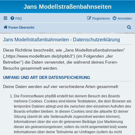
Jans Modellstraßenbahnseiten
FAQ
Registrieren
Anmelden
S
Foren-Übersicht
u
Jans Modellstraßenbahnseiten - Datenschutzerklärung
c
h
Diese Richtlinie beschreibt, wie „Jans Modellstraßenbahnseiten“
(„https://www.modelltram.de/phpbb3“) (im Folgenden „der
e
Betreiber“) die Daten verwendet, die während deines Foren-
Besuchs gesammelt werden.
UMFANG UND ART DER DATENSPEICHERUNG
Deine Daten werden auf vier verschiedene Arten gesammelt:
Die Forensoftware phpBB erstellt bei deinem Besuch des Boards
mehrere Cookies. Cookies sind kleine Textdateien, die dein Browser als
temporäre Dateien ablegt und die zwischen den einzelnen Aufrufen des
Boards erhalten bleiben. In diesen Cookies sind die aktuelle ID deiner
Sitzung (damit dir alle Seitenaufrufe zugeordnet werden können),
Informationen über die von dir gelesenen Beiträge (zur Markierung
dieser als gelesen/ungelesen; sofern du nicht angemeldet bist) sowie
Informationen über deine Teilnahme an Umfragen (sofern du nicht