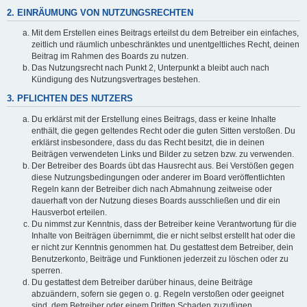
2. EINRÄUMUNG VON NUTZUNGSRECHTEN
Mit dem Erstellen eines Beitrags erteilst du dem Betreiber ein einfaches,
zeitlich und räumlich unbeschränktes und unentgeltliches Recht, deinen
Beitrag im Rahmen des Boards zu nutzen.
Das Nutzungsrecht nach Punkt 2, Unterpunkt a bleibt auch nach
Kündigung des Nutzungsvertrages bestehen.
3. PFLICHTEN DES NUTZERS
Du erklärst mit der Erstellung eines Beitrags, dass er keine Inhalte
enthält, die gegen geltendes Recht oder die guten Sitten verstoßen. Du
erklärst insbesondere, dass du das Recht besitzt, die in deinen
Beiträgen verwendeten Links und Bilder zu setzen bzw. zu verwenden.
Der Betreiber des Boards übt das Hausrecht aus. Bei Verstößen gegen
diese Nutzungsbedingungen oder anderer im Board veröffentlichten
Regeln kann der Betreiber dich nach Abmahnung zeitweise oder
dauerhaft von der Nutzung dieses Boards ausschließen und dir ein
Hausverbot erteilen.
Du nimmst zur Kenntnis, dass der Betreiber keine Verantwortung für die
Inhalte von Beiträgen übernimmt, die er nicht selbst erstellt hat oder die
er nicht zur Kenntnis genommen hat. Du gestattest dem Betreiber, dein
Benutzerkonto, Beiträge und Funktionen jederzeit zu löschen oder zu
sperren.
Du gestattest dem Betreiber darüber hinaus, deine Beiträge
abzuändern, sofern sie gegen o. g. Regeln verstoßen oder geeignet
sind, dem Betreiber oder einem Dritten Schaden zuzufügen.