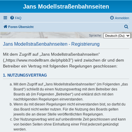
Jans Modellstraßenbahnseiten
FAQ
Anmelden
S
Foren-Übersicht
u
Sprache:
c
Jans Modellstraßenbahnseiten - Registrierung
h
Mit dem Zugriff auf „Jans Modellstraßenbahnseiten“
e
(„https://www.modelltram.de/phpbb3“) wird zwischen dir und dem
Betreiber ein Vertrag mit folgenden Regelungen geschlossen:
1. NUTZUNGSVERTRAG
Mit dem Zugriff auf „Jans Modellstraßenbahnseiten“ (im Folgenden „das
Board“) schließt du einen Nutzungsvertrag mit dem Betreiber des
Boards ab (im Folgenden „Betreiber“) und erklärst dich mit den
nachfolgenden Regelungen einverstanden.
Wenn du mit diesen Regelungen nicht einverstanden bist, so darfst du
das Board nicht weiter nutzen. Für die Nutzung des Boards gelten
jeweils die an dieser Stelle veröffentlichten Regelungen.
Der Nutzungsvertrag wird auf unbestimmte Zeit geschlossen und kann
von beiden Seiten ohne Einhaltung einer Frist jederzeit gekündigt
werden.