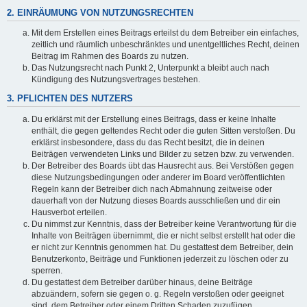
2. EINRÄUMUNG VON NUTZUNGSRECHTEN
Mit dem Erstellen eines Beitrags erteilst du dem Betreiber ein einfaches,
zeitlich und räumlich unbeschränktes und unentgeltliches Recht, deinen
Beitrag im Rahmen des Boards zu nutzen.
Das Nutzungsrecht nach Punkt 2, Unterpunkt a bleibt auch nach
Kündigung des Nutzungsvertrages bestehen.
3. PFLICHTEN DES NUTZERS
Du erklärst mit der Erstellung eines Beitrags, dass er keine Inhalte
enthält, die gegen geltendes Recht oder die guten Sitten verstoßen. Du
erklärst insbesondere, dass du das Recht besitzt, die in deinen
Beiträgen verwendeten Links und Bilder zu setzen bzw. zu verwenden.
Der Betreiber des Boards übt das Hausrecht aus. Bei Verstößen gegen
diese Nutzungsbedingungen oder anderer im Board veröffentlichten
Regeln kann der Betreiber dich nach Abmahnung zeitweise oder
dauerhaft von der Nutzung dieses Boards ausschließen und dir ein
Hausverbot erteilen.
Du nimmst zur Kenntnis, dass der Betreiber keine Verantwortung für die
Inhalte von Beiträgen übernimmt, die er nicht selbst erstellt hat oder die
er nicht zur Kenntnis genommen hat. Du gestattest dem Betreiber, dein
Benutzerkonto, Beiträge und Funktionen jederzeit zu löschen oder zu
sperren.
Du gestattest dem Betreiber darüber hinaus, deine Beiträge
abzuändern, sofern sie gegen o. g. Regeln verstoßen oder geeignet
sind, dem Betreiber oder einem Dritten Schaden zuzufügen.