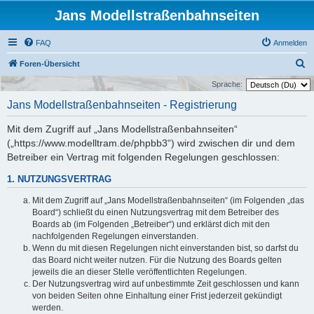
Jans Modellstraßenbahnseiten
FAQ
Anmelden
S
Foren-Übersicht
u
Sprache:
c
Jans Modellstraßenbahnseiten - Registrierung
h
Mit dem Zugriff auf „Jans Modellstraßenbahnseiten“
e
(„https://www.modelltram.de/phpbb3“) wird zwischen dir und dem
Betreiber ein Vertrag mit folgenden Regelungen geschlossen:
1. NUTZUNGSVERTRAG
Mit dem Zugriff auf „Jans Modellstraßenbahnseiten“ (im Folgenden „das
Board“) schließt du einen Nutzungsvertrag mit dem Betreiber des
Boards ab (im Folgenden „Betreiber“) und erklärst dich mit den
nachfolgenden Regelungen einverstanden.
Wenn du mit diesen Regelungen nicht einverstanden bist, so darfst du
das Board nicht weiter nutzen. Für die Nutzung des Boards gelten
jeweils die an dieser Stelle veröffentlichten Regelungen.
Der Nutzungsvertrag wird auf unbestimmte Zeit geschlossen und kann
von beiden Seiten ohne Einhaltung einer Frist jederzeit gekündigt
werden.