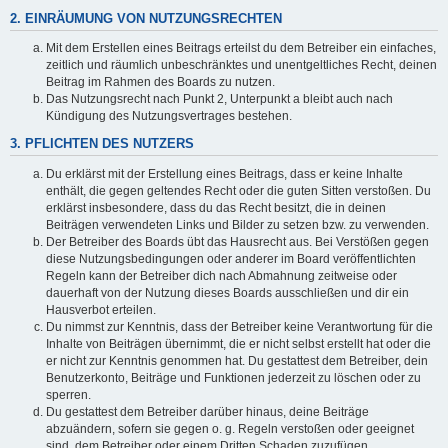
2. EINRÄUMUNG VON NUTZUNGSRECHTEN
Mit dem Erstellen eines Beitrags erteilst du dem Betreiber ein einfaches,
zeitlich und räumlich unbeschränktes und unentgeltliches Recht, deinen
Beitrag im Rahmen des Boards zu nutzen.
Das Nutzungsrecht nach Punkt 2, Unterpunkt a bleibt auch nach
Kündigung des Nutzungsvertrages bestehen.
3. PFLICHTEN DES NUTZERS
Du erklärst mit der Erstellung eines Beitrags, dass er keine Inhalte
enthält, die gegen geltendes Recht oder die guten Sitten verstoßen. Du
erklärst insbesondere, dass du das Recht besitzt, die in deinen
Beiträgen verwendeten Links und Bilder zu setzen bzw. zu verwenden.
Der Betreiber des Boards übt das Hausrecht aus. Bei Verstößen gegen
diese Nutzungsbedingungen oder anderer im Board veröffentlichten
Regeln kann der Betreiber dich nach Abmahnung zeitweise oder
dauerhaft von der Nutzung dieses Boards ausschließen und dir ein
Hausverbot erteilen.
Du nimmst zur Kenntnis, dass der Betreiber keine Verantwortung für die
Inhalte von Beiträgen übernimmt, die er nicht selbst erstellt hat oder die
er nicht zur Kenntnis genommen hat. Du gestattest dem Betreiber, dein
Benutzerkonto, Beiträge und Funktionen jederzeit zu löschen oder zu
sperren.
Du gestattest dem Betreiber darüber hinaus, deine Beiträge
abzuändern, sofern sie gegen o. g. Regeln verstoßen oder geeignet
sind, dem Betreiber oder einem Dritten Schaden zuzufügen.