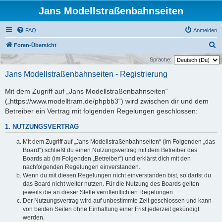
Jans Modellstraßenbahnseiten
FAQ
Anmelden
S
Foren-Übersicht
u
Sprache:
c
Jans Modellstraßenbahnseiten - Registrierung
h
Mit dem Zugriff auf „Jans Modellstraßenbahnseiten“
e
(„https://www.modelltram.de/phpbb3“) wird zwischen dir und dem
Betreiber ein Vertrag mit folgenden Regelungen geschlossen:
1. NUTZUNGSVERTRAG
Mit dem Zugriff auf „Jans Modellstraßenbahnseiten“ (im Folgenden „das
Board“) schließt du einen Nutzungsvertrag mit dem Betreiber des
Boards ab (im Folgenden „Betreiber“) und erklärst dich mit den
nachfolgenden Regelungen einverstanden.
Wenn du mit diesen Regelungen nicht einverstanden bist, so darfst du
das Board nicht weiter nutzen. Für die Nutzung des Boards gelten
jeweils die an dieser Stelle veröffentlichten Regelungen.
Der Nutzungsvertrag wird auf unbestimmte Zeit geschlossen und kann
von beiden Seiten ohne Einhaltung einer Frist jederzeit gekündigt
werden.