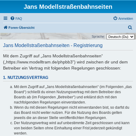
Jans Modellstraßenbahnseiten
FAQ
Anmelden
S
Foren-Übersicht
u
Sprache:
c
Jans Modellstraßenbahnseiten - Registrierung
h
Mit dem Zugriff auf „Jans Modellstraßenbahnseiten“
e
(„https://www.modelltram.de/phpbb3“) wird zwischen dir und dem
Betreiber ein Vertrag mit folgenden Regelungen geschlossen:
1. NUTZUNGSVERTRAG
Mit dem Zugriff auf „Jans Modellstraßenbahnseiten“ (im Folgenden „das
Board“) schließt du einen Nutzungsvertrag mit dem Betreiber des
Boards ab (im Folgenden „Betreiber“) und erklärst dich mit den
nachfolgenden Regelungen einverstanden.
Wenn du mit diesen Regelungen nicht einverstanden bist, so darfst du
das Board nicht weiter nutzen. Für die Nutzung des Boards gelten
jeweils die an dieser Stelle veröffentlichten Regelungen.
Der Nutzungsvertrag wird auf unbestimmte Zeit geschlossen und kann
von beiden Seiten ohne Einhaltung einer Frist jederzeit gekündigt
werden.