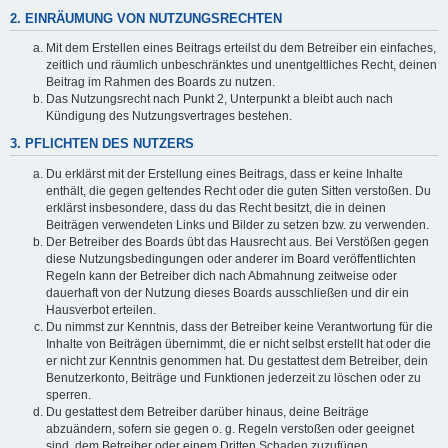
2. EINRÄUMUNG VON NUTZUNGSRECHTEN
Mit dem Erstellen eines Beitrags erteilst du dem Betreiber ein einfaches,
zeitlich und räumlich unbeschränktes und unentgeltliches Recht, deinen
Beitrag im Rahmen des Boards zu nutzen.
Das Nutzungsrecht nach Punkt 2, Unterpunkt a bleibt auch nach
Kündigung des Nutzungsvertrages bestehen.
3. PFLICHTEN DES NUTZERS
Du erklärst mit der Erstellung eines Beitrags, dass er keine Inhalte
enthält, die gegen geltendes Recht oder die guten Sitten verstoßen. Du
erklärst insbesondere, dass du das Recht besitzt, die in deinen
Beiträgen verwendeten Links und Bilder zu setzen bzw. zu verwenden.
Der Betreiber des Boards übt das Hausrecht aus. Bei Verstößen gegen
diese Nutzungsbedingungen oder anderer im Board veröffentlichten
Regeln kann der Betreiber dich nach Abmahnung zeitweise oder
dauerhaft von der Nutzung dieses Boards ausschließen und dir ein
Hausverbot erteilen.
Du nimmst zur Kenntnis, dass der Betreiber keine Verantwortung für die
Inhalte von Beiträgen übernimmt, die er nicht selbst erstellt hat oder die
er nicht zur Kenntnis genommen hat. Du gestattest dem Betreiber, dein
Benutzerkonto, Beiträge und Funktionen jederzeit zu löschen oder zu
sperren.
Du gestattest dem Betreiber darüber hinaus, deine Beiträge
abzuändern, sofern sie gegen o. g. Regeln verstoßen oder geeignet
sind, dem Betreiber oder einem Dritten Schaden zuzufügen.