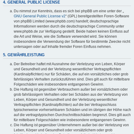
4. GENERAL PUBLIC LICENSE
Du nimmst zur Kenntnis, dass es sich bei phpBB um eine unter der „
GNU General Public License v2
“ (GPL) bereitgestellten Foren-Software
von phpBB Limited (www.phpbb.com) handelt; deutschsprachige
Informationen werden durch die deutschsprachige Community unter
www.phpbb.de zur Verfügung gestellt. Beide haben keinen Einfluss auf
die Art und Weise, wie die Software verwendet wird. Sie können
insbesondere die Verwendung der Software für bestimmte Zwecke nicht
untersagen oder auf Inhalte fremder Foren Einfluss nehmen.
5. GEWÄHRLEISTUNG
Der Betreiber haftet mit Ausnahme der Verletzung von Leben, Körper
und Gesundheit und der Verletzung wesentlicher Vertragspflichten
(Kardinalpflichten) nur für Schäden, die auf ein vorsätzliches oder grob
fahrlässiges Verhalten zurückzuführen sind. Dies gilt auch für mittelbare
Folgeschäden wie insbesondere entgangenen Gewinn.
Die Haftung ist gegenüber Verbrauchern außer bei vorsätzlichem oder
grob fahrlässigem Verhalten oder bei Schäden aus der Verletzung von
Leben, Körper und Gesundheit und der Verletzung wesentlicher
Vertragspflichten (Kardinalpflichten) auf die bei Vertragsschluss
typischerweise vorhersehbaren Schäden und im übrigen der Höhe nach
auf die vertragstypischen Durchschnittsschäden begrenzt. Dies gilt auch
für mittelbare Folgeschäden wie insbesondere entgangenen Gewinn.
Die Haftung ist gegenüber Unternehmern außer bei der Verletzung von
Leben, Körper und Gesundheit oder vorsätzlichem oder grob