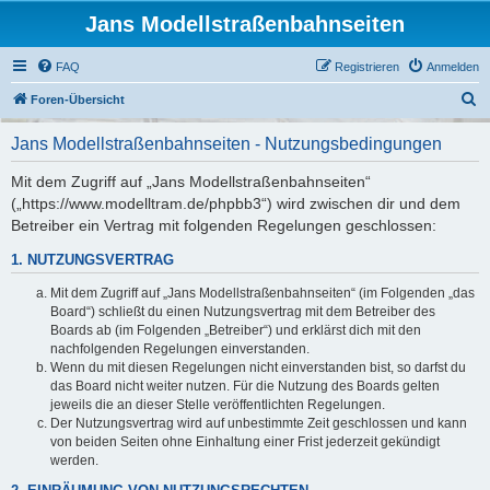
Jans Modellstraßenbahnseiten
FAQ
Registrieren
Anmelden
S
Foren-Übersicht
u
Jans Modellstraßenbahnseiten - Nutzungsbedingungen
c
h
Mit dem Zugriff auf „Jans Modellstraßenbahnseiten“
(„https://www.modelltram.de/phpbb3“) wird zwischen dir und dem
e
Betreiber ein Vertrag mit folgenden Regelungen geschlossen:
1. NUTZUNGSVERTRAG
Mit dem Zugriff auf „Jans Modellstraßenbahnseiten“ (im Folgenden „das
Board“) schließt du einen Nutzungsvertrag mit dem Betreiber des
Boards ab (im Folgenden „Betreiber“) und erklärst dich mit den
nachfolgenden Regelungen einverstanden.
Wenn du mit diesen Regelungen nicht einverstanden bist, so darfst du
das Board nicht weiter nutzen. Für die Nutzung des Boards gelten
jeweils die an dieser Stelle veröffentlichten Regelungen.
Der Nutzungsvertrag wird auf unbestimmte Zeit geschlossen und kann
von beiden Seiten ohne Einhaltung einer Frist jederzeit gekündigt
werden.