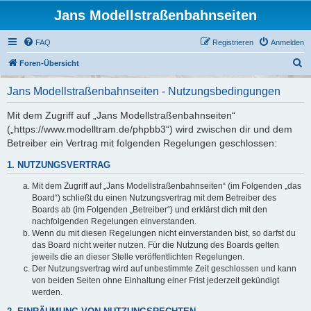
Jans Modellstraßenbahnseiten
FAQ
Registrieren
Anmelden
S
Foren-Übersicht
u
Jans Modellstraßenbahnseiten - Nutzungsbedingungen
c
h
Mit dem Zugriff auf „Jans Modellstraßenbahnseiten“
(„https://www.modelltram.de/phpbb3“) wird zwischen dir und dem
e
Betreiber ein Vertrag mit folgenden Regelungen geschlossen:
1. NUTZUNGSVERTRAG
Mit dem Zugriff auf „Jans Modellstraßenbahnseiten“ (im Folgenden „das
Board“) schließt du einen Nutzungsvertrag mit dem Betreiber des
Boards ab (im Folgenden „Betreiber“) und erklärst dich mit den
nachfolgenden Regelungen einverstanden.
Wenn du mit diesen Regelungen nicht einverstanden bist, so darfst du
das Board nicht weiter nutzen. Für die Nutzung des Boards gelten
jeweils die an dieser Stelle veröffentlichten Regelungen.
Der Nutzungsvertrag wird auf unbestimmte Zeit geschlossen und kann
von beiden Seiten ohne Einhaltung einer Frist jederzeit gekündigt
werden.