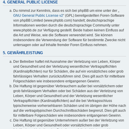
4. GENERAL PUBLIC LICENSE
Du nimmst zur Kenntnis, dass es sich bei phpBB um eine unter der „
GNU General Public License v2
“ (GPL) bereitgestellten Foren-Software
von phpBB Limited (www.phpbb.com) handelt; deutschsprachige
Informationen werden durch die deutschsprachige Community unter
www.phpbb.de zur Verfügung gestellt. Beide haben keinen Einfluss auf
die Art und Weise, wie die Software verwendet wird. Sie können
insbesondere die Verwendung der Software für bestimmte Zwecke nicht
untersagen oder auf Inhalte fremder Foren Einfluss nehmen.
5. GEWÄHRLEISTUNG
Der Betreiber haftet mit Ausnahme der Verletzung von Leben, Körper
und Gesundheit und der Verletzung wesentlicher Vertragspflichten
(Kardinalpflichten) nur für Schäden, die auf ein vorsätzliches oder grob
fahrlässiges Verhalten zurückzuführen sind. Dies gilt auch für mittelbare
Folgeschäden wie insbesondere entgangenen Gewinn.
Die Haftung ist gegenüber Verbrauchern außer bei vorsätzlichem oder
grob fahrlässigem Verhalten oder bei Schäden aus der Verletzung von
Leben, Körper und Gesundheit und der Verletzung wesentlicher
Vertragspflichten (Kardinalpflichten) auf die bei Vertragsschluss
typischerweise vorhersehbaren Schäden und im übrigen der Höhe nach
auf die vertragstypischen Durchschnittsschäden begrenzt. Dies gilt auch
für mittelbare Folgeschäden wie insbesondere entgangenen Gewinn.
Die Haftung ist gegenüber Unternehmern außer bei der Verletzung von
Leben, Körper und Gesundheit oder vorsätzlichem oder grob