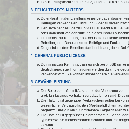
Das Nutzungsrecht nach Punkt 2, Unterpunkt a bleibt 
3. PFLICHTEN DES NUTZERS
Du erklärst mit der Erstellung eines Beitrags, dass er ke
Beiträgen verwendeten Links und Bilder zu setzen bzw.
Der Betreiber des Boards übt das Hausrecht aus. Bei V
oder dauerhaft von der Nutzung dieses Boards ausschlie
Du nimmst zur Kenntnis, dass der Betreiber keine Verantw
Betreiber, dein Benutzerkonto, Beiträge und Funktionen 
Du gestattest dem Betreiber darüber hinaus, deine Beit
4. GENERAL PUBLIC LICENSE
Du nimmst zur Kenntnis, dass es sich bei phpBB um eine
deutschsprachige Informationen werden durch die deuts
verwendet wird. Sie können insbesondere die Verwendun
5. GEWÄHRLEISTUNG
Der Betreiber haftet mit Ausnahme der Verletzung von Le
grob fahrlässiges Verhalten zurückzuführen sind. Dies 
Die Haftung ist gegenüber Verbrauchern außer bei vors
wesentlicher Vertragspflichten (Kardinalpflichten) auf
begrenzt. Dies gilt auch für mittelbare Folgeschäden 
Die Haftung ist gegenüber Unternehmern außer bei der V
typischerweise vorhersehbaren Schäden und im Übrigen 
Gewinn.