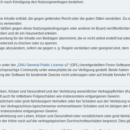
auch nach Kündigung des Nutzungsvertrages bestehen.
ine Inhalte enthält, die gegen geltendes Recht oder die guten Sitten verstoßen. Du 
 zu verwenden.
erstößen gegen diese Nutzungsbedingungen oder anderer im Board veröffentlichte
ßen und dir ein Hausverbot erteilen.
ortung für die Inhalte von Beiträgen übernimmt, die er nicht selbst erstellt hat od
jederzeit zu löschen oder zu sperren.
räge abzuändern, sofern sie gegen o. g. Regeln verstoßen oder geeignet sind, dem
 unter der „
GNU General Public License v2
“ (GPL) bereitgestellten Foren-Softwa
chsprachige Community unter www.phpbb.de zur Verfügung gestellt. Beide haben ke
g der Software für bestimmte Zwecke nicht untersagen oder auf Inhalte fremder F
ben, Körper und Gesundheit und der Verletzung wesentlicher Vertragspflichten (Kard
gilt auch für mittelbare Folgeschäden wie insbesondere entgangenen Gewinn.
ätzlichem oder grob fahrlässigem Verhalten oder bei Schäden aus der Verletzung 
 die bei Vertragsschluss typischerweise vorhersehbaren Schäden und im übrigen de
wie insbesondere entgangenen Gewinn.
erletzung von Leben, Körper und Gesundheit oder vorsätzlichem oder grob fahrläs
der Höhe nach auf die vertragstypischen Durchschnittsschäden begrenzt. Dies gi