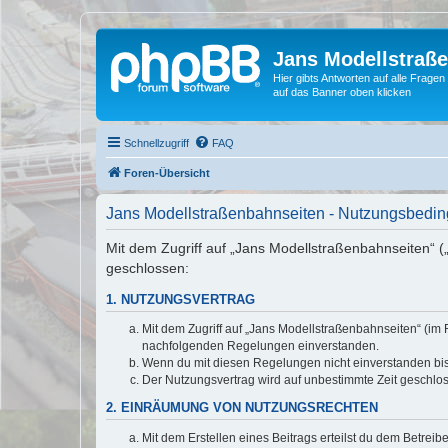
Jans Modellstraß
Hier gibts Antworten auf alle Fra
auf das Banner oben klicken
Schnellzugriff
FAQ
Foren-Übersicht
Jans Modellstraßenbahnseiten - Nutzungsbedi
Mit dem Zugriff auf „Jans Modellstraßenbahnseiten“ (
geschlossen:
1. NUTZUNGSVERTRAG
Mit dem Zugriff auf „Jans Modellstraßenbahnseiten“ (im 
nachfolgenden Regelungen einverstanden.
Wenn du mit diesen Regelungen nicht einverstanden bist,
Der Nutzungsvertrag wird auf unbestimmte Zeit geschlos
2. EINRÄUMUNG VON NUTZUNGSRECHTEN
Mit dem Erstellen eines Beitrags erteilst du dem Betrei