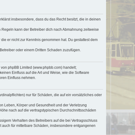
erklärst insbesondere, dass du das Recht besitzt, die in deinen
n Regeln kann der Betreiber dich nach Abmahnung zeitweise
er die er nicht zur Kenntnis genommen hat. Du gestattest dem
 Betreiber oder einem Dritten Schaden zuzufügen.
re von phpBB Limited (www.phpbb.com) handelt;
inen Einfluss auf die Art und Weise, wie die Software
oren Einfluss nehmen.
inalpflichten) nur für Schäden, die auf ein vorsätzliches oder
von Leben, Körper und Gesundheit und der Verletzung
r Höhe nach auf die vertragstypischen Durchschnittsschäden
sigem Verhalten des Betreibers auf die bei Vertragsschluss
lt auch für mittelbare Schäden, insbesondere entgangenen