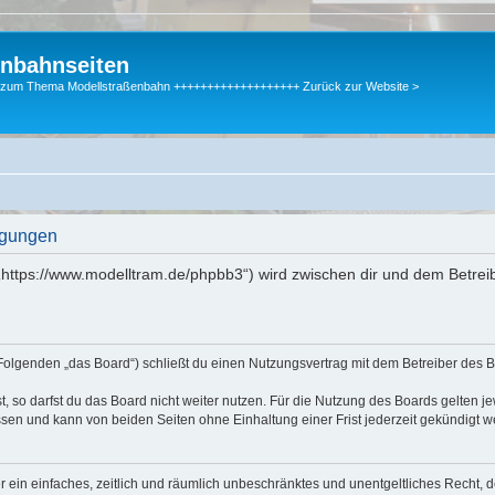
enbahnseiten
gen zum Thema Modellstraßenbahn +++++++++++++++++++ Zurück zur Website >
ngungen
„https://www.modelltram.de/phpbb3“) wird zwischen dir und dem Betrei
Folgenden „das Board“) schließt du einen Nutzungsvertrag mit dem Betreiber des Bo
 so darfst du das Board nicht weiter nutzen. Für die Nutzung des Boards gelten jew
sen und kann von beiden Seiten ohne Einhaltung einer Frist jederzeit gekündigt w
ber ein einfaches, zeitlich und räumlich unbeschränktes und unentgeltliches Recht