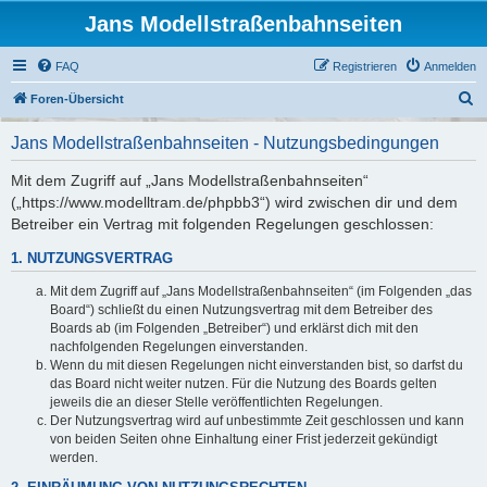
Jans Modellstraßenbahnseiten
FAQ
Registrieren
Anmelden
S
Foren-Übersicht
u
Jans Modellstraßenbahnseiten - Nutzungsbedingungen
c
h
Mit dem Zugriff auf „Jans Modellstraßenbahnseiten“
(„https://www.modelltram.de/phpbb3“) wird zwischen dir und dem
e
Betreiber ein Vertrag mit folgenden Regelungen geschlossen:
1. NUTZUNGSVERTRAG
Mit dem Zugriff auf „Jans Modellstraßenbahnseiten“ (im Folgenden „das
Board“) schließt du einen Nutzungsvertrag mit dem Betreiber des
Boards ab (im Folgenden „Betreiber“) und erklärst dich mit den
nachfolgenden Regelungen einverstanden.
Wenn du mit diesen Regelungen nicht einverstanden bist, so darfst du
das Board nicht weiter nutzen. Für die Nutzung des Boards gelten
jeweils die an dieser Stelle veröffentlichten Regelungen.
Der Nutzungsvertrag wird auf unbestimmte Zeit geschlossen und kann
von beiden Seiten ohne Einhaltung einer Frist jederzeit gekündigt
werden.