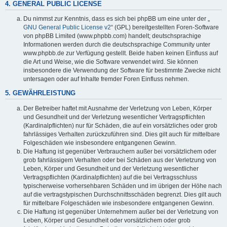
4. GENERAL PUBLIC LICENSE
Du nimmst zur Kenntnis, dass es sich bei phpBB um eine unter der „
GNU General Public License v2
“ (GPL) bereitgestellten Foren-Software
von phpBB Limited (www.phpbb.com) handelt; deutschsprachige
Informationen werden durch die deutschsprachige Community unter
www.phpbb.de zur Verfügung gestellt. Beide haben keinen Einfluss auf
die Art und Weise, wie die Software verwendet wird. Sie können
insbesondere die Verwendung der Software für bestimmte Zwecke nicht
untersagen oder auf Inhalte fremder Foren Einfluss nehmen.
5. GEWÄHRLEISTUNG
Der Betreiber haftet mit Ausnahme der Verletzung von Leben, Körper
und Gesundheit und der Verletzung wesentlicher Vertragspflichten
(Kardinalpflichten) nur für Schäden, die auf ein vorsätzliches oder grob
fahrlässiges Verhalten zurückzuführen sind. Dies gilt auch für mittelbare
Folgeschäden wie insbesondere entgangenen Gewinn.
Die Haftung ist gegenüber Verbrauchern außer bei vorsätzlichem oder
grob fahrlässigem Verhalten oder bei Schäden aus der Verletzung von
Leben, Körper und Gesundheit und der Verletzung wesentlicher
Vertragspflichten (Kardinalpflichten) auf die bei Vertragsschluss
typischerweise vorhersehbaren Schäden und im übrigen der Höhe nach
auf die vertragstypischen Durchschnittsschäden begrenzt. Dies gilt auch
für mittelbare Folgeschäden wie insbesondere entgangenen Gewinn.
Die Haftung ist gegenüber Unternehmern außer bei der Verletzung von
Leben, Körper und Gesundheit oder vorsätzlichem oder grob