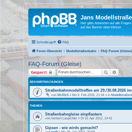
Jans Modellstraß
Hier gibts Antworten auf alle Fra
auf das Banner oben klicken
Schnellzugriff
FAQ
Foren-Übersicht
Modellstraßenbahn
FAQ-Forum (Gleise)
FAQ-Forum (Gleise)
Suche
Erweiter
Gesperrt
BEKANNTMACHUNGEN
Straßenbahnmodelltreffen am 29./30.08.2026 
von
MURkS
»
Mo 9. Feb 2026, 21:34
» in
Modellstraße
THEMEN
Straßenbahngleise einpflastern
von
herbert Laupichler
»
Di 10. Apr 2012, 14:41
Gipsen - wie wirds gemacht?
von
toofii
»
Mo 29. Jan 2007, 20:58