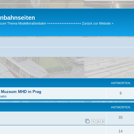
enbahnseiten
gen zum Thema Modellstraßenbahn +++++++++++++++++++ Zurück zur Website >
te Suche
ANTWORTEN
im Muzeum MHD in Prag
8
nbahn
ANTWORTEN
35
1
2
3
14