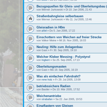
Bezugsquellen für Gleis- und Oberleitungsbau
von
Werner Jurkowski
»
Di 10. Jan 2006, 21:43
Straßenbahngleise selberbauen
von
Werner Jurkowski
»
Mo 11. Jul 2005, 13:46
Gleisradien in H0m
von
aXel
»
Do 5. Jan 2006, 17:22
Einschottern von Weichen auf freier Strecke
von
Volker Meine
»
Mi 16. Nov 2005, 16:03
Neuling: Hilfe zum Anlagenbau
von
Gast
»
Fr 30. Sep 2005, 19:10
Welcher Kleber Messing - Polystyrol
von
Ingbert
»
So 25. Sep 2005, 17:13
Oberleitungsmasten
von
Gast
»
Mo 19. Sep 2005, 16:19
Was als einfachen Fahrdraht?
von
rene holz
»
Fr 29. Jul 2005, 13:09
betriebssichere Radien
von
Bastler
»
Do 10. Mär 2005, 17:52
Weichenantriebe
von
strabafan
»
Sa 22. Jan 2005, 19:53
Einpflastern von Gleisen