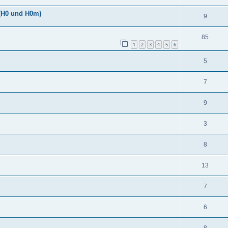
 (H0 und H0m)
9
85
1
2
3
4
5
6
5
7
9
3
8
13
7
6
8