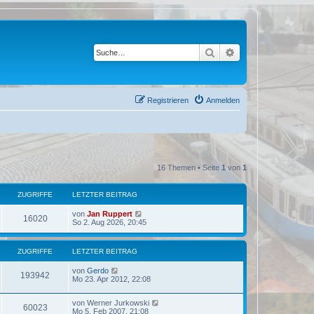
Suche
Erweiterte Suche
Registrieren
Anmelden
16 Themen • Seite
1
von
1
ZUGRIFFE
LETZTER BEITRAG
von
Jan Ruppert
16020
So 2. Aug 2026, 20:45
ZUGRIFFE
LETZTER BEITRAG
von
Gerdo
193942
Mo 23. Apr 2012, 22:08
von
Werner Jurkowski
60023
Mo 5. Feb 2007, 21:08