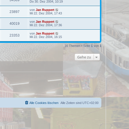
Do 30. Dez 2004, 10:19
von
Jan Ruppert
23897
Mi 22. Dez 2004, 17:43
von
Jan Ruppert
40019
Mi 22. Dez 2004, 17:36
von
Jan Ruppert
23353
Mi 22. Dez 2004, 16:15
16 Themen • Seite
1
von
1
Gehe zu
Alle Cookies löschen
Alle Zeiten sind
UTC+02:00