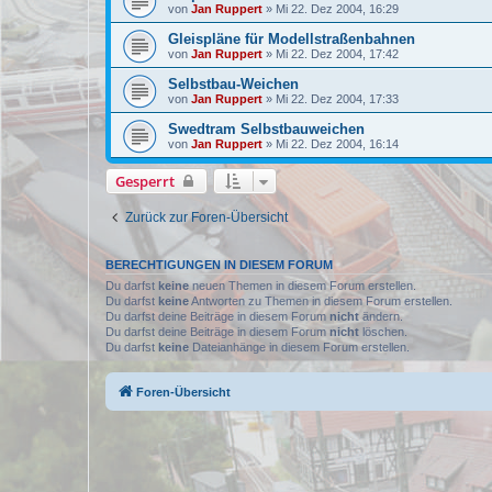
von
Jan Ruppert
»
Mi 22. Dez 2004, 16:29
Gleispläne für Modellstraßenbahnen
von
Jan Ruppert
»
Mi 22. Dez 2004, 17:42
Selbstbau-Weichen
von
Jan Ruppert
»
Mi 22. Dez 2004, 17:33
Swedtram Selbstbauweichen
von
Jan Ruppert
»
Mi 22. Dez 2004, 16:14
Gesperrt
Zurück zur Foren-Übersicht
BERECHTIGUNGEN IN DIESEM FORUM
Du darfst
keine
neuen Themen in diesem Forum erstellen.
Du darfst
keine
Antworten zu Themen in diesem Forum erstellen.
Du darfst deine Beiträge in diesem Forum
nicht
ändern.
Du darfst deine Beiträge in diesem Forum
nicht
löschen.
Du darfst
keine
Dateianhänge in diesem Forum erstellen.
Foren-Übersicht