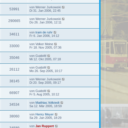
von
Werner Jurkowski
53991
Di 31. Jan 2006, 22:45
von
Werner Jurkowski
290665
Do 26. Jan 2006, 12:11
von
tram de ruhr
34611
Fr 6. Jan 2006, 14:12
von
Volker Meine
33000
Fr 18. Nov 2005, 07:36
von
GuidoM
35046
Mi 12. Okt 2005, 07:18
von
GuidoM
26112
Mo 26. Sep 2005, 10:17
von
Werner Jurkowski
38145
Di 20. Sep 2005, 09:17
von
GuidoM
66907
Fr 5. Aug 2005, 10:12
von
Matthias.Vollstedt
34534
Sa 12. Mär 2005, 18:59
von
Henry Meyer
38060
Sa 29. Jan 2005, 18:29
von
Jan Ruppert
34589