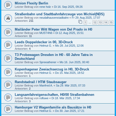
Minion Flexity Berlin
Letzter Beitrag von
rene holz
«
Di 16. Sep 2025, 09:26
Straßenbahn und Stadtbahnfahrzeuge von Michiel(NDS)
Letzter Beitrag von
neudalhausenstadbahn
«
Fr 29. Aug 2025, 17:07
Antworten:
211
1
12
13
14
15
…
Mailänder Peter Witt Wagen von Del Prado in H0
Letzter Beitrag von
MU5T4N6
«
Di 12. Aug 2025, 15:51
Antworten:
11
Leeds Doppeldecker in 00, 3D-Druck
Letzter Beitrag von
Helmut G.
«
Mo 28. Jul 2025, 12:06
Antworten:
4
T3 Probewagen Dresden in H0 - 60 Jahre Tatra in
Deutschland
Letzter Beitrag von
Spreeathener
«
Mo 16. Jun 2025, 00:40
Kopenhagener Zweiachserzug in H0, 3D-Druck
Letzter Beitrag von
Helmut G.
«
Do 15. Mai 2025, 18:52
Antworten:
1
Randstadrail / HTM Staubsauger
Letzter Beitrag von
Manfred A.
«
Sa 29. Mär 2025, 07:33
Antworten:
2
Langsamfahreigenschaften, H0/00 Straßenbahnen
Letzter Beitrag von
rolfuwe
«
Di 18. Mär 2025, 17:34
Antworten:
3
Hamburger V2 Wagenfamilie als Bausätze in H0
Letzter Beitrag von
Helmut G.
«
Do 30. Jan 2025, 17:21