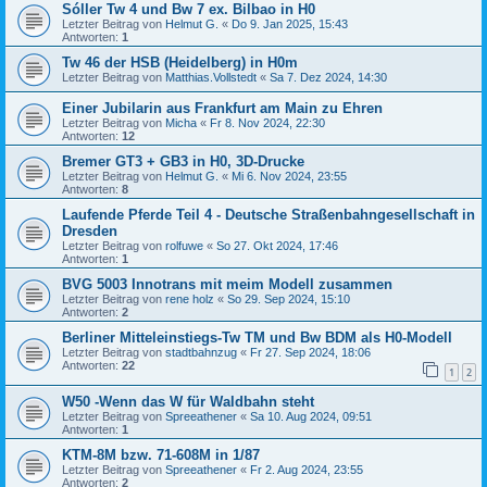
Sóller Tw 4 und Bw 7 ex. Bilbao in H0
Letzter Beitrag von
Helmut G.
«
Do 9. Jan 2025, 15:43
Antworten:
1
Tw 46 der HSB (Heidelberg) in H0m
Letzter Beitrag von
Matthias.Vollstedt
«
Sa 7. Dez 2024, 14:30
Einer Jubilarin aus Frankfurt am Main zu Ehren
Letzter Beitrag von
Micha
«
Fr 8. Nov 2024, 22:30
Antworten:
12
Bremer GT3 + GB3 in H0, 3D-Drucke
Letzter Beitrag von
Helmut G.
«
Mi 6. Nov 2024, 23:55
Antworten:
8
Laufende Pferde Teil 4 - Deutsche Straßenbahngesellschaft in
Dresden
Letzter Beitrag von
rolfuwe
«
So 27. Okt 2024, 17:46
Antworten:
1
BVG 5003 Innotrans mit meim Modell zusammen
Letzter Beitrag von
rene holz
«
So 29. Sep 2024, 15:10
Antworten:
2
Berliner Mitteleinstiegs-Tw TM und Bw BDM als H0-Modell
Letzter Beitrag von
stadtbahnzug
«
Fr 27. Sep 2024, 18:06
Antworten:
22
1
2
W50 -Wenn das W für Waldbahn steht
Letzter Beitrag von
Spreeathener
«
Sa 10. Aug 2024, 09:51
Antworten:
1
KTM-8M bzw. 71-608M in 1/87
Letzter Beitrag von
Spreeathener
«
Fr 2. Aug 2024, 23:55
Antworten:
2