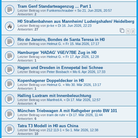
Tram Genf Standartwagenzug ... Part 1
Letzter Beitrag von
Funkenschrauber
«
So 21. Jun 2026, 20:57
Antworten:
2
H0 Straßenbahnen aus Mannheim/ Ludwigshafen/ Heidelberg
Letzter Beitrag von
jo-ke
«
Di 16. Jun 2026, 22:23
Antworten:
27
1
2
Rio de Janeiro, Bondes de Santa Teresa in H0
Letzter Beitrag von
Helmut G.
«
Fr 15. Mai 2026, 17:17
Hamburger 'HADAG' V6E/V7BE Zug in H0
Letzter Beitrag von
Helmut G.
«
Fr 17. Apr 2026, 12:28
Antworten:
1
Hagen und Dresden in Ennepetal bei Schnee
Letzter Beitrag von
Peter Bosbach
«
Mo 6. Apr 2026, 17:33
Kopenhagener Doppeldecker in H0
Letzter Beitrag von
Helmut G.
«
Mo 30. Mär 2026, 13:17
Antworten:
1
Halling Luxtram mit Innenbeleuchtung
Letzter Beitrag von
Manfred A.
«
Di 17. Mär 2026, 12:57
Antworten:
4
München Triebwagen A mit Rathgeber proto BW 101
Letzter Beitrag von
tram de ruhr
«
Di 17. Mär 2026, 11:44
Antworten:
6
Tatra T3 Modell in H0 aus China
Letzter Beitrag von
212 113-1
«
So 1. Mär 2026, 12:38
Antworten:
10