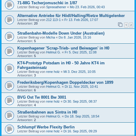
71-88G Tscherjomuschki in 1/87
Letzter Beitrag von
Spreeathener
«
Mo 23. Feb 2026, 00:43
Alternative Antriebe für Hödl/Halling/Rietze Multigelenker
Letzter Beitrag von
212 113-1
«
Fr 13. Feb 2026, 17:07
Antworten:
20
1
2
Straßenbahn-Modelle Down Under (Australien)
Letzter Beitrag von
Micha
«
Do 8. Jan 2026, 15:16
Antworten:
5
Kopenhagener 'Scrap-Trieb- und Beiwagen' in H0
Letzter Beitrag von
Helmut G.
«
Fr 5. Dez 2025, 11:08
Antworten:
5
KT4-Prototyp Potsdam in H0 - 50 Jahre KT4 im
Fahrgasteinsatz
Letzter Beitrag von
rene holz
«
Mi 3. Dez 2025, 10:05
Antworten:
3
Frederiksberg/Kopenhagen Doppeldecker von 1899
Letzter Beitrag von
Helmut G.
«
Di 11. Nov 2025, 10:41
Antworten:
6
BVG Ost Tw 8001 Bw 3001
Letzter Beitrag von
rene holz
«
Di 30. Sep 2025, 08:37
Antworten:
4
Straßenbahnen aus Sintra in H0
Letzter Beitrag von
Helmut G.
«
Do 18. Sep 2025, 18:54
Antworten:
2
Schlumpf Werbe Flexity Berlin
Letzter Beitrag von
rene holz
«
Di 16. Sep 2025, 09:29