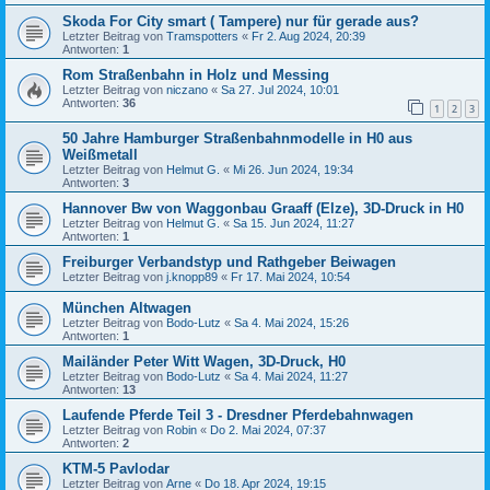
Skoda For City smart ( Tampere) nur für gerade aus?
Letzter Beitrag von
Tramspotters
«
Fr 2. Aug 2024, 20:39
Antworten:
1
Rom Straßenbahn in Holz und Messing
Letzter Beitrag von
niczano
«
Sa 27. Jul 2024, 10:01
Antworten:
36
1
2
3
50 Jahre Hamburger Straßenbahnmodelle in H0 aus
Weißmetall
Letzter Beitrag von
Helmut G.
«
Mi 26. Jun 2024, 19:34
Antworten:
3
Hannover Bw von Waggonbau Graaff (Elze), 3D-Druck in H0
Letzter Beitrag von
Helmut G.
«
Sa 15. Jun 2024, 11:27
Antworten:
1
Freiburger Verbandstyp und Rathgeber Beiwagen
Letzter Beitrag von
j.knopp89
«
Fr 17. Mai 2024, 10:54
München Altwagen
Letzter Beitrag von
Bodo-Lutz
«
Sa 4. Mai 2024, 15:26
Antworten:
1
Mailänder Peter Witt Wagen, 3D-Druck, H0
Letzter Beitrag von
Bodo-Lutz
«
Sa 4. Mai 2024, 11:27
Antworten:
13
Laufende Pferde Teil 3 - Dresdner Pferdebahnwagen
Letzter Beitrag von
Robin
«
Do 2. Mai 2024, 07:37
Antworten:
2
KTM-5 Pavlodar
Letzter Beitrag von
Arne
«
Do 18. Apr 2024, 19:15