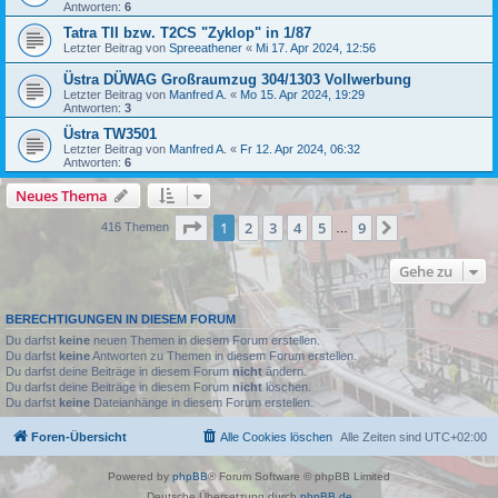
Antworten:
6
Tatra TII bzw. T2CS "Zyklop" in 1/87
Letzter Beitrag von
Spreeathener
«
Mi 17. Apr 2024, 12:56
Üstra DÜWAG Großraumzug 304/1303 Vollwerbung
Letzter Beitrag von
Manfred A.
«
Mo 15. Apr 2024, 19:29
Antworten:
3
Üstra TW3501
Letzter Beitrag von
Manfred A.
«
Fr 12. Apr 2024, 06:32
Antworten:
6
Neues Thema
Seite
1
von
9
1
2
3
4
5
9
Nächste
416 Themen
…
Gehe zu
BERECHTIGUNGEN IN DIESEM FORUM
Du darfst
keine
neuen Themen in diesem Forum erstellen.
Du darfst
keine
Antworten zu Themen in diesem Forum erstellen.
Du darfst deine Beiträge in diesem Forum
nicht
ändern.
Du darfst deine Beiträge in diesem Forum
nicht
löschen.
Du darfst
keine
Dateianhänge in diesem Forum erstellen.
Foren-Übersicht
Alle Cookies löschen
Alle Zeiten sind
UTC+02:00
Powered by
phpBB
® Forum Software © phpBB Limited
Deutsche Übersetzung durch
phpBB.de