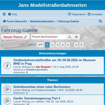
Jans Modellstraßenbahnseiten
FAQ
Registrieren
Anmelden
S
Foren-Übersicht
Modellstraßenbahn
Fahrzeug-Galerie
u
Fahrzeug-Galerie
c
Suche
Erweiterte Suche
Neues Thema
h
e
Seite
1
von
9
1
2
3
4
5
9
Nächste
416 Themen
…
Bekanntmachungen
Straßenbahnmodelltreffen am 29./30.08.2026 im Muzeum
MHD in Prag
Letzter Beitrag von
Jan Ruppert
«
So 2. Aug 2026, 20:45
Verfasst in
Modellstraßenbahn
Antworten:
8
Themen
Antriebsumbau eines roten Bochumers
Letzter Beitrag von
Funkenschrauber
«
Mi 8. Jul 2026, 04:48
Antworten:
2
Genfer Standartwagenzug Part 2
Letzter Beitrag von
rolfuwe
«
Mo 29. Jun 2026, 08:31
Antworten:
14