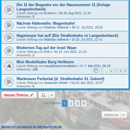
Die 11 der Bogestra vor der Hausnummer 11 (Anlage
Langenborbeck)
Letzter Beitrag von
lernkern
«
Mi 18. Aug 2021, 11:14
Antworten:
5
Nächste Haltestelle: Wagenhalle!
Letzter Beitrag von
Matthias.Vollstedt
«
Mi 21. Jul 2021, 18:32
Hagemeyer hat auf! (Die Straßenbahn in Langenborbeck)
Letzter Beitrag von
Matthias.Vollstedt
«
Di 20. Jul 2021, 21:41
Modernen-Tag auf der Insel Waan
Letzter Beitrag von
Roki
«
So 13. Jun 2021, 21:14
Antworten:
2
Mini Modellbahn Burg Holtheim
Letzter Beitrag von
neudalhausenstadbahn
«
Fr 7. Mai 2021, 00:18
Antworten:
126
1
6
7
8
9
…
Warteraum Ferbertal (d. Straßenbahn St. Galenit)
Letzter Beitrag von
Sebastian Woelk
«
Sa 24. Apr 2021, 15:37
Antworten:
5
Neues Thema
1
2
3
Nächste
103 Themen
Gehe zu
BERECHTIGUNGEN IN DIESEM FORUM