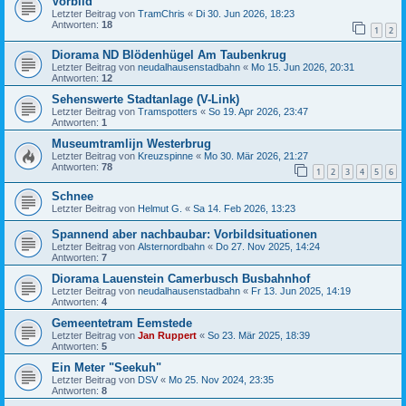
Vorbild
Letzter Beitrag von
TramChris
«
Di 30. Jun 2026, 18:23
Antworten:
18
1
2
Diorama ND Blödenhügel Am Taubenkrug
Letzter Beitrag von
neudalhausenstadbahn
«
Mo 15. Jun 2026, 20:31
Antworten:
12
Sehenswerte Stadtanlage (V-Link)
Letzter Beitrag von
Tramspotters
«
So 19. Apr 2026, 23:47
Antworten:
1
Museumtramlijn Westerbrug
Letzter Beitrag von
Kreuzspinne
«
Mo 30. Mär 2026, 21:27
Antworten:
78
1
2
3
4
5
6
Schnee
Letzter Beitrag von
Helmut G.
«
Sa 14. Feb 2026, 13:23
Spannend aber nachbaubar: Vorbildsituationen
Letzter Beitrag von
Alsternordbahn
«
Do 27. Nov 2025, 14:24
Antworten:
7
Diorama Lauenstein Camerbusch Busbahnhof
Letzter Beitrag von
neudalhausenstadbahn
«
Fr 13. Jun 2025, 14:19
Antworten:
4
Gemeentetram Eemstede
Letzter Beitrag von
Jan Ruppert
«
So 23. Mär 2025, 18:39
Antworten:
5
Ein Meter "Seekuh"
Letzter Beitrag von
DSV
«
Mo 25. Nov 2024, 23:35
Antworten:
8