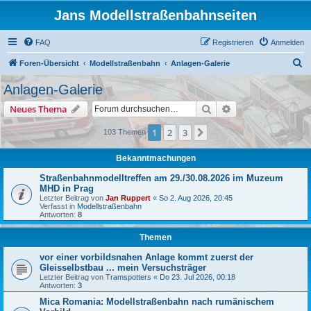
Jans Modellstraßenbahnseiten
FAQ
Registrieren
Anmelden
S
Foren-Übersicht
Modellstraßenbahn
Anlagen-Galerie
u
Anlagen-Galerie
c
Suche
Erweiterte Suche
Neues Thema
h
e
1
2
3
Nächste
103 Themen
Bekanntmachungen
Straßenbahnmodelltreffen am 29./30.08.2026 im Muzeum
MHD in Prag
Letzter Beitrag von
Jan Ruppert
«
So 2. Aug 2026, 20:45
Verfasst in
Modellstraßenbahn
Antworten:
8
Themen
vor einer vorbildsnahen Anlage kommt zuerst der
Gleisselbstbau ... mein Versuchsträger
Letzter Beitrag von
Tramspotters
«
Do 23. Jul 2026, 00:18
Antworten:
3
Mica Romania: Modellstraßenbahn nach rumänischem