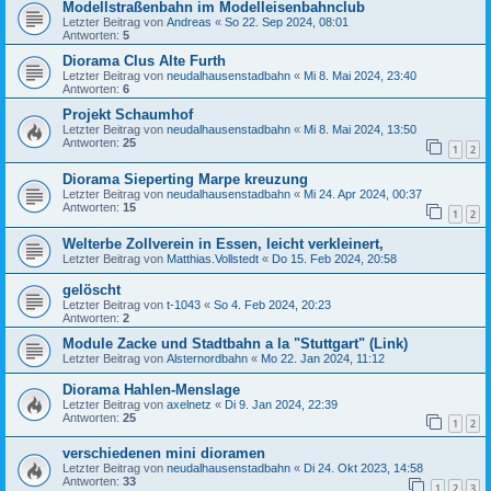
Modellstraßenbahn im Modelleisenbahnclub
Letzter Beitrag von
Andreas
«
So 22. Sep 2024, 08:01
Antworten:
5
Diorama Clus Alte Furth
Letzter Beitrag von
neudalhausenstadbahn
«
Mi 8. Mai 2024, 23:40
Antworten:
6
Projekt Schaumhof
Letzter Beitrag von
neudalhausenstadbahn
«
Mi 8. Mai 2024, 13:50
Antworten:
25
1
2
Diorama Sieperting Marpe kreuzung
Letzter Beitrag von
neudalhausenstadbahn
«
Mi 24. Apr 2024, 00:37
Antworten:
15
1
2
Welterbe Zollverein in Essen, leicht verkleinert,
Letzter Beitrag von
Matthias.Vollstedt
«
Do 15. Feb 2024, 20:58
gelöscht
Letzter Beitrag von
t-1043
«
So 4. Feb 2024, 20:23
Antworten:
2
Module Zacke und Stadtbahn a la "Stuttgart" (Link)
Letzter Beitrag von
Alsternordbahn
«
Mo 22. Jan 2024, 11:12
Diorama Hahlen-Menslage
Letzter Beitrag von
axelnetz
«
Di 9. Jan 2024, 22:39
Antworten:
25
1
2
verschiedenen mini dioramen
Letzter Beitrag von
neudalhausenstadbahn
«
Di 24. Okt 2023, 14:58
Antworten:
33
1
2
3