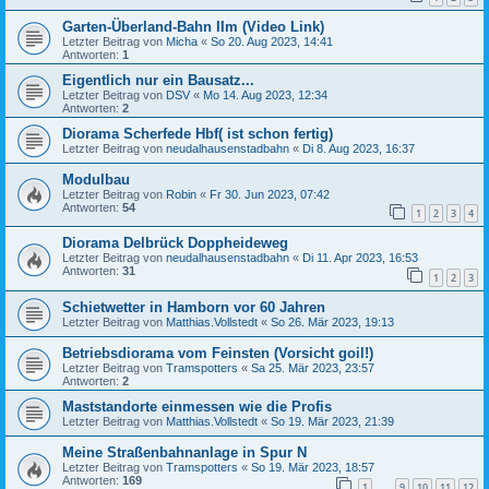
Garten-Überland-Bahn IIm (Video Link)
Letzter Beitrag von
Micha
«
So 20. Aug 2023, 14:41
Antworten:
1
Eigentlich nur ein Bausatz...
Letzter Beitrag von
DSV
«
Mo 14. Aug 2023, 12:34
Antworten:
2
Diorama Scherfede Hbf( ist schon fertig)
Letzter Beitrag von
neudalhausenstadbahn
«
Di 8. Aug 2023, 16:37
Modulbau
Letzter Beitrag von
Robin
«
Fr 30. Jun 2023, 07:42
Antworten:
54
1
2
3
4
Diorama Delbrück Doppheideweg
Letzter Beitrag von
neudalhausenstadbahn
«
Di 11. Apr 2023, 16:53
Antworten:
31
1
2
3
Schietwetter in Hamborn vor 60 Jahren
Letzter Beitrag von
Matthias.Vollstedt
«
So 26. Mär 2023, 19:13
Betriebsdiorama vom Feinsten (Vorsicht goil!)
Letzter Beitrag von
Tramspotters
«
Sa 25. Mär 2023, 23:57
Antworten:
2
Maststandorte einmessen wie die Profis
Letzter Beitrag von
Matthias.Vollstedt
«
So 19. Mär 2023, 21:39
Meine Straßenbahnanlage in Spur N
Letzter Beitrag von
Tramspotters
«
So 19. Mär 2023, 18:57
Antworten:
169
1
9
10
11
12
…