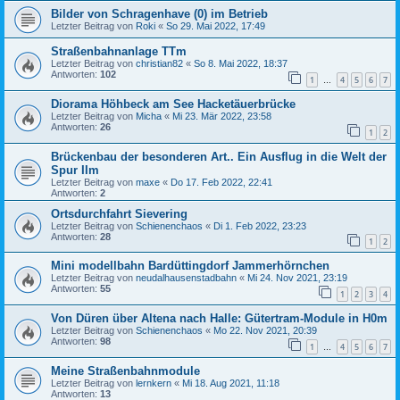
Bilder von Schragenhave (0) im Betrieb
Letzter Beitrag von
Roki
«
So 29. Mai 2022, 17:49
Straßenbahnanlage TTm
Letzter Beitrag von
christian82
«
So 8. Mai 2022, 18:37
Antworten:
102
1
4
5
6
7
…
Diorama Höhbeck am See Hacketäuerbrücke
Letzter Beitrag von
Micha
«
Mi 23. Mär 2022, 23:58
Antworten:
26
1
2
Brückenbau der besonderen Art.. Ein Ausflug in die Welt der
Spur IIm
Letzter Beitrag von
maxe
«
Do 17. Feb 2022, 22:41
Antworten:
2
Ortsdurchfahrt Sievering
Letzter Beitrag von
Schienenchaos
«
Di 1. Feb 2022, 23:23
Antworten:
28
1
2
Mini modellbahn Bardüttingdorf Jammerhörnchen
Letzter Beitrag von
neudalhausenstadbahn
«
Mi 24. Nov 2021, 23:19
Antworten:
55
1
2
3
4
Von Düren über Altena nach Halle: Gütertram-Module in H0m
Letzter Beitrag von
Schienenchaos
«
Mo 22. Nov 2021, 20:39
Antworten:
98
1
4
5
6
7
…
Meine Straßenbahnmodule
Letzter Beitrag von
lernkern
«
Mi 18. Aug 2021, 11:18
Antworten:
13