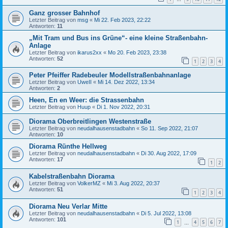
Ganz grosser Bahnhof
Letzter Beitrag von
msg
«
Mi 22. Feb 2023, 22:22
Antworten:
11
„Mit Tram und Bus ins Grüne“- eine kleine Straßenbahn-
Anlage
Letzter Beitrag von
ikarus2xx
«
Mo 20. Feb 2023, 23:38
Antworten:
52
1
2
3
4
Peter Pfeiffer Radebeuler Modellstraßenbahnanlage
Letzter Beitrag von
UweII
«
Mi 14. Dez 2022, 13:34
Antworten:
2
Heen, En en Weer: die Strassenbahn
Letzter Beitrag von
Huup
«
Di 1. Nov 2022, 20:31
Diorama Oberbreitlingen Westenstraße
Letzter Beitrag von
neudalhausenstadbahn
«
So 11. Sep 2022, 21:07
Antworten:
10
Diorama Rünthe Hellweg
Letzter Beitrag von
neudalhausenstadbahn
«
Di 30. Aug 2022, 17:09
Antworten:
17
1
2
Kabelstraßenbahn Diorama
Letzter Beitrag von
VolkerMZ
«
Mi 3. Aug 2022, 20:37
Antworten:
51
1
2
3
4
Diorama Neu Verlar Mitte
Letzter Beitrag von
neudalhausenstadbahn
«
Di 5. Jul 2022, 13:08
Antworten:
101
1
4
5
6
7
…