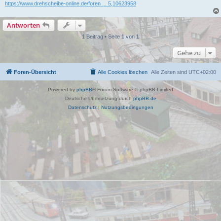
https://www.drehscheibe-online.de/foren ... 5,10623958
Antworten
1 Beitrag • Seite
1
von
1
Gehe zu
Foren-Übersicht
Alle Cookies löschen
Alle Zeiten sind
UTC+02:00
Powered by
phpBB
® Forum Software © phpBB Limited
Deutsche Übersetzung durch
phpBB.de
Datenschutz
|
Nutzungsbedingungen