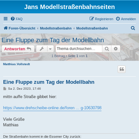
Jans Modellstraßenbahnseiten
FAQ
Registrieren
Anmelden
S
Foren-Übersicht
Modellstraßenbahn
Modellstraßenbahn
u
Eine Fluppe zum Tag der Modellbahn
c
Suche
Erweiterte
Antworten
h
1 Beitrag • Seite
1
von
1
e
Matthias.Vollstedt
Eine Fluppe zum Tag der Modellbahn
B
Sa 2. Dez 2023, 17:46
e
i
mittn auffe Straße gibbet hier:
t
r
a
https://www.drehscheibe-online.de/foren ... g-10630798
g
Viele Grüße
Matthias
Die Straßenbahn kommt in die Essener City zurück: