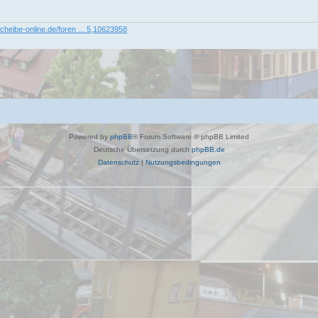
cheibe-online.de/foren ... 5,10623958
Powered by
phpBB
® Forum Software © phpBB Limited
Deutsche Übersetzung durch
phpBB.de
Datenschutz
|
Nutzungsbedingungen