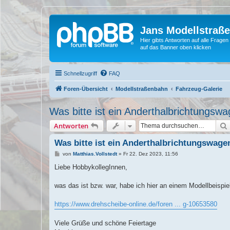
Jans Modellstraß
Hier gibts Antworten auf alle Fra
auf das Banner oben klicken
Schnellzugriff
FAQ
Foren-Übersicht
Modellstraßenbahn
Fahrzeug-Galerie
Was bitte ist ein Anderthalbrichtungsw
Antworten
Was bitte ist ein Anderthalbrichtungswage
B
von
Matthias.Vollstedt
»
Fr 22. Dez 2023, 11:56
e
i
Liebe HobbykollegInnen,
t
r
a
was das ist bzw. war, habe ich hier an einem Modellbeispiel
g
https://www.drehscheibe-online.de/foren ... g-10653580
Viele Grüße und schöne Feiertage