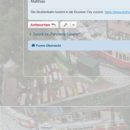
Matthias
Die Straßenbahn kommt in die Essener City zurück:
https://www.drehs
Antworten
Zurück zu „Fahrzeug-Galerie“
Foren-Übersicht