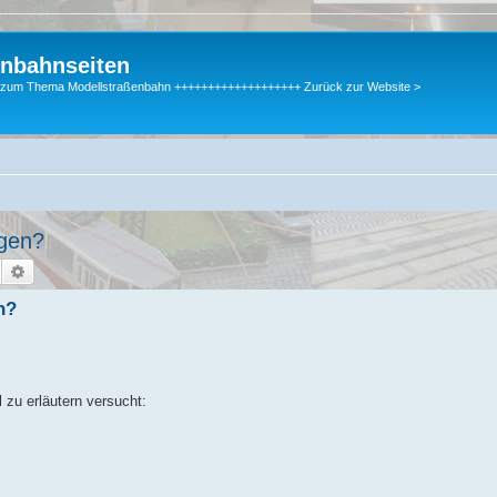
enbahnseiten
gen zum Thema Modellstraßenbahn +++++++++++++++++++ Zurück zur Website >
agen?
Suche
Erweiterte Suche
n?
 zu erläutern versucht: