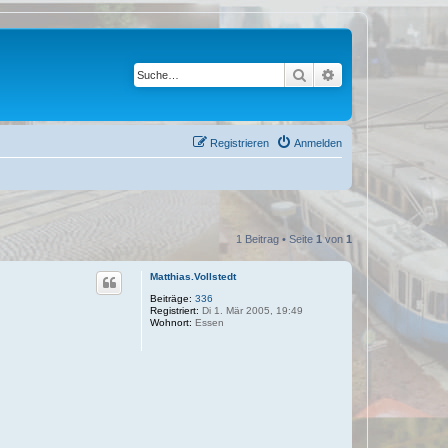
Suche
Erweiterte Suche
Registrieren
Anmelden
1 Beitrag • Seite
1
von
1
Matthias.Vollstedt
Beiträge:
336
Registriert:
Di 1. Mär 2005, 19:49
Wohnort:
Essen