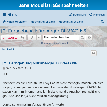
Jans Modellstraßenbahnseiten
FAQ
Registrieren
Anmelden
S
Foren-Übersicht
Modellstraßenbahn
Modellstraßenbahn
u
[?] Farbgebung Nürnberger DÜWAG N6
c
Suche
Erweiterte
Antworten
h
3 Beiträge • Seite
1
von
1
e
Manfred A.
[?] Farbgebung Nürnberger DÜWAG N6
B
Sa 3. Jan 2026, 13:12
e
i
Hallo!
t
r
a
Nachdem es die Farbliste im FAQ-Forum nicht mehr gibt möchte ich hier
g
fragen, ob mir jemand die genauen Farbtöne der Nürnberger DÜWAG N6
sagen kann. Im Internet fand ich bislang nur die Angaben rot, weiß und
grau und das ist ja nicht wirklich aussagekräftig.
Danke schon mal im Voraus für die Antworten.