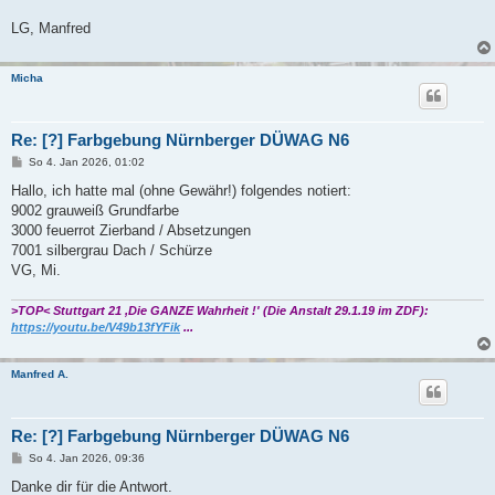
LG, Manfred
Micha
Re: [?] Farbgebung Nürnberger DÜWAG N6
B
So 4. Jan 2026, 01:02
e
i
Hallo, ich hatte mal (ohne Gewähr!) folgendes notiert:
t
9002 grauweiß Grundfarbe
r
a
3000 feuerrot Zierband / Absetzungen
g
7001 silbergrau Dach / Schürze
VG, Mi.
>TOP< Stuttgart 21 ,Die GANZE Wahrheit !' (Die Anstalt 29.1.19 im ZDF):
https://youtu.be/V49b13fYFik
...
Manfred A.
Re: [?] Farbgebung Nürnberger DÜWAG N6
B
So 4. Jan 2026, 09:36
e
i
Danke dir für die Antwort.