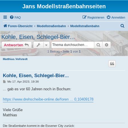
Jans Modellstraßenbahnseiten
FAQ
Registrieren
Anmelden
S
Foren-Übersicht
Modellstraßenbahn
Modellstraßenbahn
u
Kohle, Eisen, Schlegel-Bier...
c
Suche
Erweiterte
Antworten
h
1 Beitrag • Seite
1
von
1
e
Matthias.Vollstedt
Kohle, Eisen, Schlegel-Bier...
B
Mo 17. Apr 2023, 19:36
e
i
... gab es vor 60 Jahren noch in Bochum:
t
r
a
https://www.drehscheibe-online.de/foren ... 0,10409178
g
Viele Grüße
Matthias
Die Straßenbahn kommt in die Essener City zurück: