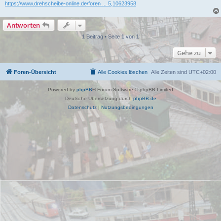
https://www.drehscheibe-online.de/foren ... 5,10623958
Antworten
1 Beitrag • Seite
1
von
1
Gehe zu
Foren-Übersicht
Alle Cookies löschen
Alle Zeiten sind
UTC+02:00
Powered by
phpBB
® Forum Software © phpBB Limited
Deutsche Übersetzung durch
phpBB.de
Datenschutz
|
Nutzungsbedingungen