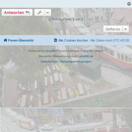
Antworten
1 Beitrag • Seite
1
von
1
Gehe zu
Foren-Übersicht
Alle Cookies löschen
Alle Zeiten sind
UTC+02:00
Powered by
phpBB
® Forum Software © phpBB Limited
Deutsche Übersetzung durch
phpBB.de
Datenschutz
|
Nutzungsbedingungen