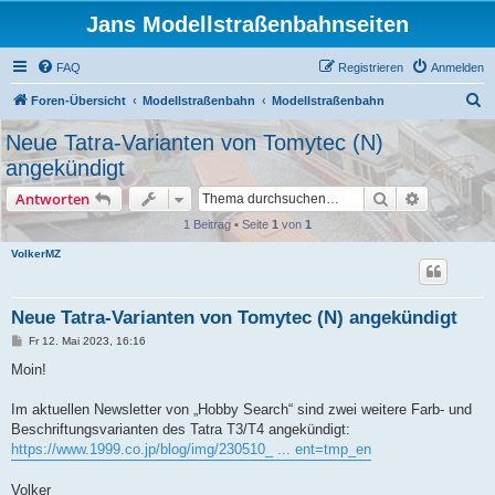
Jans Modellstraßenbahnseiten
FAQ
Registrieren
Anmelden
S
Foren-Übersicht
Modellstraßenbahn
Modellstraßenbahn
u
Neue Tatra-Varianten von Tomytec (N)
c
angekündigt
h
Suche
Erweiterte
Antworten
e
1 Beitrag • Seite
1
von
1
VolkerMZ
Neue Tatra-Varianten von Tomytec (N) angekündigt
B
Fr 12. Mai 2023, 16:16
e
i
Moin!
t
r
a
Im aktuellen Newsletter von „Hobby Search“ sind zwei weitere Farb- und
g
Beschriftungsvarianten des Tatra T3/T4 angekündigt:
https://www.1999.co.jp/blog/img/230510_ ... ent=tmp_en
Volker