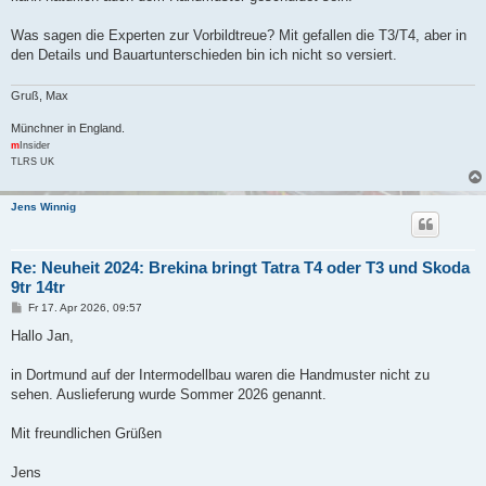
Was sagen die Experten zur Vorbildtreue? Mit gefallen die T3/T4, aber in
den Details und Bauartunterschieden bin ich nicht so versiert.
Gruß, Max
Münchner in England.
m
Insider
TLRS UK
Jens Winnig
Re: Neuheit 2024: Brekina bringt Tatra T4 oder T3 und Skoda
9tr 14tr
B
Fr 17. Apr 2026, 09:57
e
i
Hallo Jan,
t
r
a
in Dortmund auf der Intermodellbau waren die Handmuster nicht zu
g
sehen. Auslieferung wurde Sommer 2026 genannt.
Mit freundlichen Grüßen
Jens