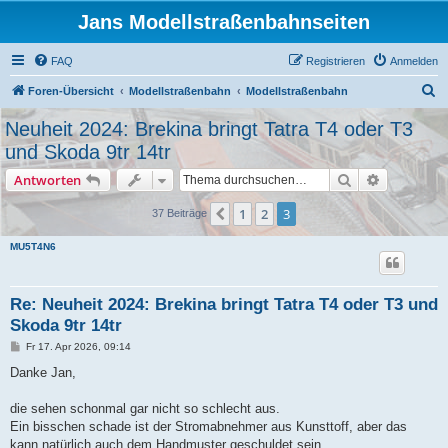
Jans Modellstraßenbahnseiten
FAQ
Registrieren
Anmelden
S
Foren-Übersicht
Modellstraßenbahn
Modellstraßenbahn
u
Neuheit 2024: Brekina bringt Tatra T4 oder T3
c
und Skoda 9tr 14tr
h
Suche
Erweiterte
Antworten
e
1
2
3
Vorherige
37 Beiträge
MU5T4N6
Re: Neuheit 2024: Brekina bringt Tatra T4 oder T3 und
Skoda 9tr 14tr
B
Fr 17. Apr 2026, 09:14
e
i
Danke Jan,
t
r
a
die sehen schonmal gar nicht so schlecht aus.
g
Ein bisschen schade ist der Stromabnehmer aus Kunsttoff, aber das
kann natürlich auch dem Handmuster geschuldet sein.