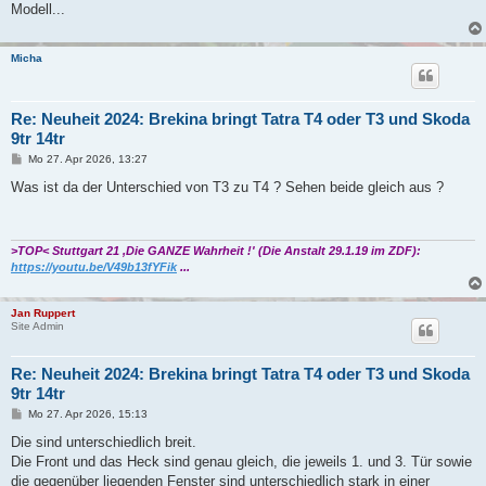
Modell...
Micha
Re: Neuheit 2024: Brekina bringt Tatra T4 oder T3 und Skoda
9tr 14tr
B
Mo 27. Apr 2026, 13:27
e
i
Was ist da der Unterschied von T3 zu T4 ? Sehen beide gleich aus ?
t
r
a
g
>TOP< Stuttgart 21 ,Die GANZE Wahrheit !' (Die Anstalt 29.1.19 im ZDF):
https://youtu.be/V49b13fYFik
...
Jan Ruppert
Site Admin
Re: Neuheit 2024: Brekina bringt Tatra T4 oder T3 und Skoda
9tr 14tr
B
Mo 27. Apr 2026, 15:13
e
i
Die sind unterschiedlich breit.
t
Die Front und das Heck sind genau gleich, die jeweils 1. und 3. Tür sowie
r
a
die gegenüber liegenden Fenster sind unterschiedlich stark in einer