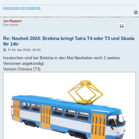
www.region-im-modell.de
Jan Ruppert
Site Admin
Re: Neuheit 2024: Brekina bringt Tatra T4 oder T3 und Skoda
9tr 14tr
B
Fr 24. Apr 2026, 20:53
e
i
Inzwischen sind bei Brekina in den Mai-Neuheiten noch 2 weitere
t
Versionen angekündigt:
r
a
Version Ostrava (T3)
g