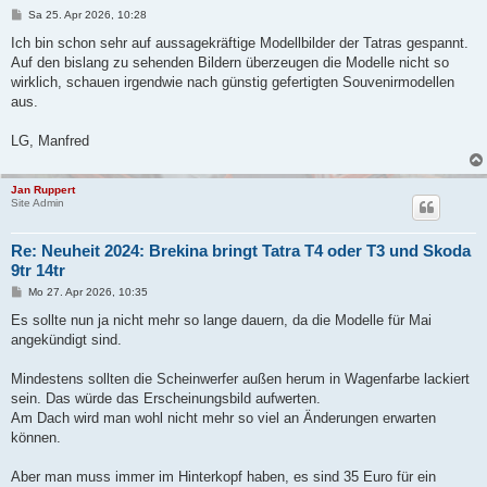
B
Sa 25. Apr 2026, 10:28
e
i
Ich bin schon sehr auf aussagekräftige Modellbilder der Tatras gespannt.
t
Auf den bislang zu sehenden Bildern überzeugen die Modelle nicht so
r
a
wirklich, schauen irgendwie nach günstig gefertigten Souvenirmodellen
g
aus.
LG, Manfred
Jan Ruppert
Site Admin
Re: Neuheit 2024: Brekina bringt Tatra T4 oder T3 und Skoda
9tr 14tr
B
Mo 27. Apr 2026, 10:35
e
i
Es sollte nun ja nicht mehr so lange dauern, da die Modelle für Mai
t
angekündigt sind.
r
a
g
Mindestens sollten die Scheinwerfer außen herum in Wagenfarbe lackiert
sein. Das würde das Erscheinungsbild aufwerten.
Am Dach wird man wohl nicht mehr so viel an Änderungen erwarten
können.
Aber man muss immer im Hinterkopf haben, es sind 35 Euro für ein