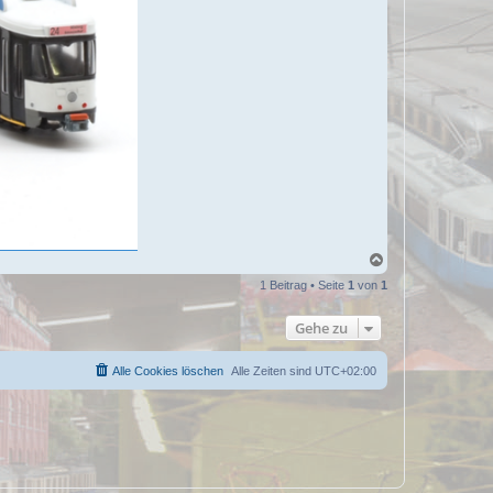
N
a
1 Beitrag • Seite
1
von
1
c
h
o
Gehe zu
b
e
n
Alle Cookies löschen
Alle Zeiten sind
UTC+02:00