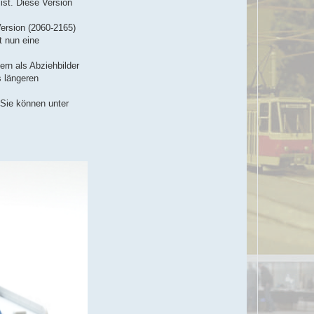
ist. Diese Version
t
e
n
Version (2060-2165)
v
o
t nun eine
n
J
a
ern als Abziehbilder
n
s längeren
R
u
p
 Sie können unter
p
e
r
t