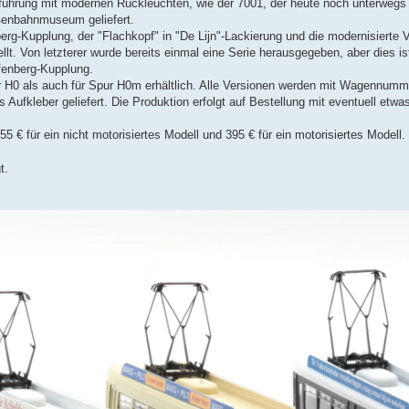
führung mit modernen Rückleuchten, wie der 7001, der heute noch unterwegs 
aßenbahnmuseum geliefert.
g-Kupplung, der "Flachkopf" in "De Lijn"-Lackierung und die modernisierte 
lt. Von letzterer wurde bereits einmal eine Serie herausgegeben, aber dies is
rfenberg-Kupplung.
pur H0 als auch für Spur H0m erhältlich. Alle Versionen werden mit Wagennumm
Aufkleber geliefert. Die Produktion erfolgt auf Bestellung mit eventuell etwa
 € für ein nicht motorisiertes Modell und 395 € für ein motorisiertes Modell.
t.