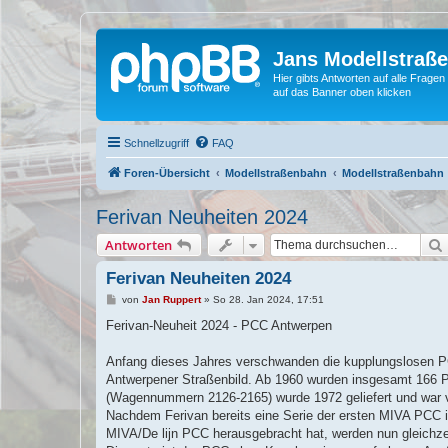
Jans Modellstraß
Hier gibts Antworten auf alle Fra
auf das Banner oben klicken
Schnellzugriff
FAQ
Foren-Übersicht
Modellstraßenbahn
Modellstraßenbahn
Ferivan Neuheiten 2024
Antworten
Ferivan Neuheiten 2024
B
von
Jan Ruppert
»
So 28. Jan 2024, 17:51
e
i
Ferivan-Neuheit 2024 - PCC Antwerpen
t
r
a
Anfang dieses Jahres verschwanden die kupplungslosen PC
g
Antwerpener Straßenbild. Ab 1960 wurden insgesamt 166 PC
(Wagennummern 2126-2165) wurde 1972 geliefert und war v
Nachdem Ferivan bereits eine Serie der ersten MIVA PCC in
MIVA/De lijn PCC herausgebracht hat, werden nun gleichzei